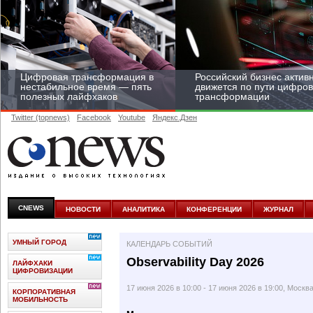
Цифровая трансформация в
Российский бизнес актив
нестабильное время — пять
движется по пути цифро
полезных лайфхаков
трансформации
Twitter (topnews)
Facebook
Youtube
Яндекс.Дзен
Средний бизнес начал
цифровизироваться со
скоростью крупных
CNEWS
НОВОСТИ
АНАЛИТИКА
КОНФЕРЕНЦИИ
ЖУРНАЛ
корпораций
УМНЫЙ ГОРОД
КАЛЕНДАРЬ СОБЫТИЙ
Observability Day 2026
ЛАЙФХАКИ
ЦИФРОВИЗАЦИИ
17 июня 2026 в 10:00 - 17 июня 2026 в 19:00, Москв
КОРПОРАТИВНАЯ
МОБИЛЬНОСТЬ