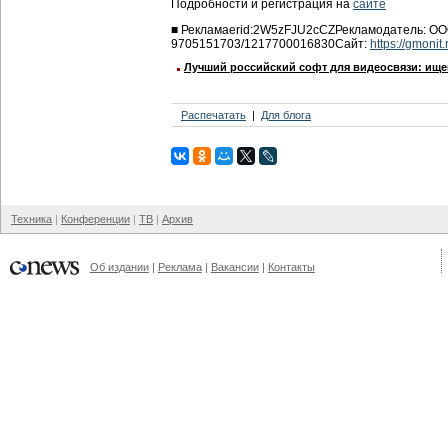
Подробности и регистрация на
сайте
■
Реклама
erid:2W5zFJU2cCZ
Рекламодатель:
ОО
9705151703/1217700016830
Сайт:
https://gmonit.
Лучший российский софт для видеосвязи: ище
Распечатать
Для блога
Техника
Конференции
ТВ
Архив
Об издании
Реклама
Вакансии
Контакты