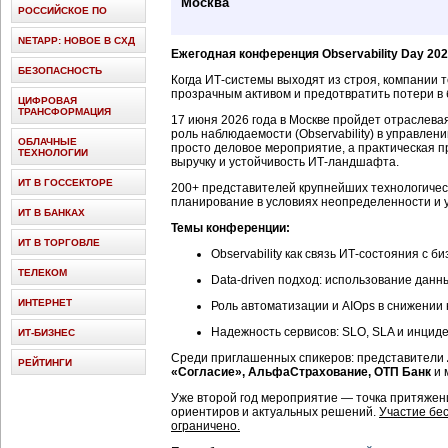
Москва
РОССИЙСКОЕ ПО
NETAPP: НОВОЕ В СХД
Ежегодная конференция Observability Day 20
БЕЗОПАСНОСТЬ
Когда ИТ-системы выходят из строя, компании 
прозрачным активом и предотвратить потери в
ЦИФРОВАЯ
ТРАНСФОРМАЦИЯ
17 июня 2026 года в Москве пройдет отраслева
роль наблюдаемости (Observability) в управле
ОБЛАЧНЫЕ
просто деловое мероприятие, а практическая пр
ТЕХНОЛОГИИ
выручку и устойчивость ИТ-ландшафта.
ИТ В ГОССЕКТОРЕ
200+ представителей крупнейших технологичес
планирование в условиях неопределенности и 
ИТ В БАНКАХ
Темы конференции:
ИТ В ТОРГОВЛЕ
Observability как связь ИТ-состояния с 
ТЕЛЕКОМ
Data-driven подход: использование дан
ИНТЕРНЕТ
Роль автоматизации и AIOps в снижении
Надежность сервисов: SLO, SLA и инцид
ИТ-БИЗНЕС
Среди приглашенных спикеров: представители
РЕЙТИНГИ
«Согласие», АльфаСтрахование, ОТП Банк
и 
Уже второй год мероприятие — точка притяжени
ориентиров и актуальных решений.
Участие бес
ограничено.