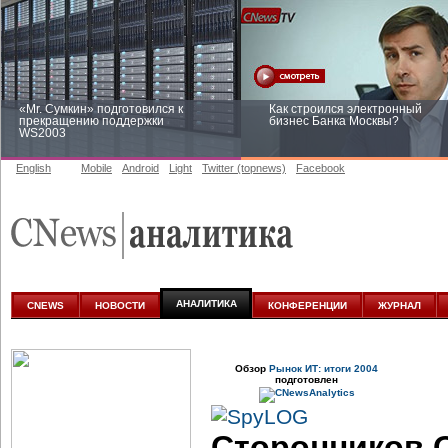
«Mr. Сумкин» подготовился к
Как строился электронный
прекращению поддержки
бизнес Банка Москвы?
WS2003
English
Mobile
Android
Light
Twitter (topnews)
Facebook
Заоблачная оптимизация: как
Рейтинг CNewsInfrastructure 20
Faberlic изменил подход к
приглашаем участвовать
аналитике
АНАЛИТИКА
CNEWS
НОВОСТИ
КОНФЕРЕНЦИИ
ЖУРНАЛ
Обзор
Рынок ИТ: итоги 2004
подготовлен
Сторонников O