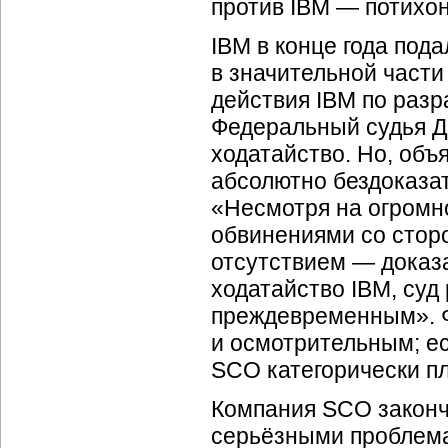
против IBM — потихон
IBM в конце года под
в значительной части
действия IBM по разр
Федеральный судья Де
ходатайство. Но, объ
абсолютно бездоказа
«Несмотря на огромн
обвинениями со стор
отсутствием — доказа
ходатайство IBM, суд
преждевременным». 
и осмотрительным; е
SCO категорически пл
Компания SCO законч
серьёзными проблема