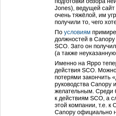
подготовки обзора н
Jones), ведущей сайт
очень тяжёлой, им уг
получили то, чего хот
По
условиям
примирен
должностей в Canopy
SCO. Зато он получил
(а также неуказанну
Именно на Ярро тепе
действия SCO. Можно
потерями закончить «
руководства Canopy и
желательным. Среди 
к действиям SCO, а с
этой компании, т.е. к
Canopy официально н