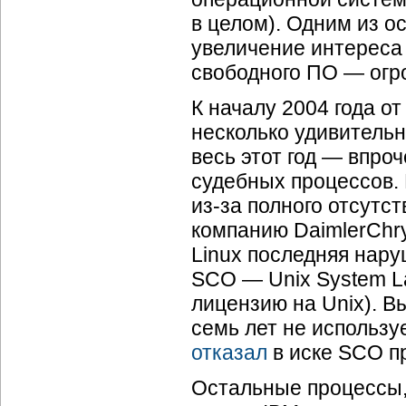
в целом). Одним из о
увеличение интереса 
свободного ПО — огро
К началу 2004 года о
несколько удивительн
весь этот год — впро
судебных процессов. 
из-за
полного отсутс
компанию DaimlerChry
Linux последняя нар
SCO — Unix System La
лицензию на Unix). Вы
семь лет не использу
отказал
в иске SCO пр
Остальные процессы,