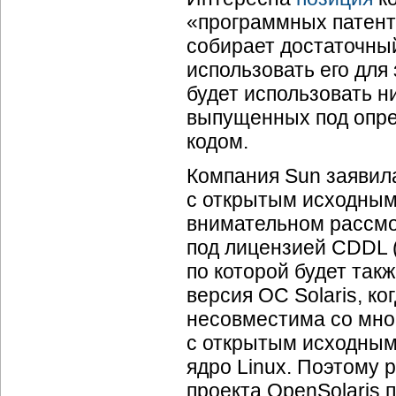
«программных патенто
собирает достаточный
использовать его для
будет использовать н
выпущенных под опр
кодом.
Компания Sun заявила
с открытым исходным 
внимательном рассмо
под лицензией CDDL (
по которой будет так
версия ОС Solaris, к
несовместима со мн
с открытым исходным 
ядро Linux. Поэтому 
проекта OpenSolaris 