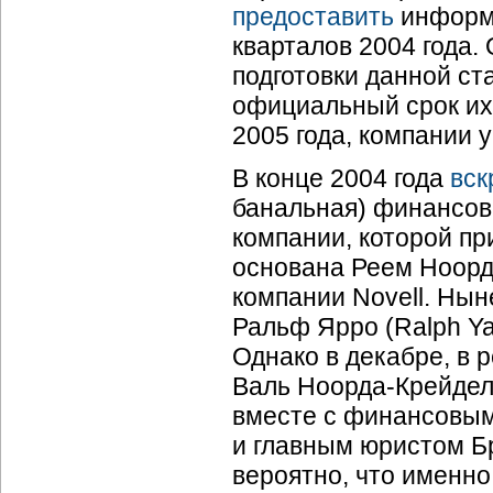
предоставить
информа
кварталов 2004 года.
подготовки данной ст
официальный срок их
2005 года, компании 
В конце 2004 года
вск
банальная) финансов
компании, которой п
основана Реем Ноорда
компании Novell. Нын
Ральф Ярро (Ralph Ya
Однако в декабре, в 
Валь
Ноорда-Крейде
вместе с финансовым
и главным юристом Бр
вероятно, что именно