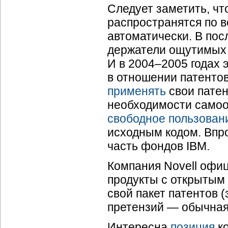
Следует заметить, ч
распространятся по в
автоматически. В пос
держатели ощутимых 
И в 2004–2005 годах
в отношении патенто
применять
свои патен
необходимости самоо
свободное пользован
исходным кодом. Впр
часть фондов IBM.
Компания Novell офи
продукты с открытым 
свой пакет патентов 
претензий — обычная 
Интересна
позиция
ко