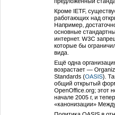
предложенный станда
Кроме IETF, существу
работающих над откр
Например, достаточн
основные стандартны
интернет. W3C запре
которые бы ограничи
вида.
Ещё одна организация
возрастает — Organiza
Standards (
OASIS
). Т
общий открытый форм
OpenOffice.org; это
начале 2005 г, и теп
«канонизации» Между
Политика OASIS в от