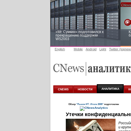
«Mr. Сумкин» подготовился к
К
прекращению поддержки
б
WS2003
English
Mobile
Android
Light
Twitter (topnew
Заоблачная оптимизация: как
Р
Faberlic изменил подход к
п
аналитике
АНАЛИТИКА
CNEWS
НОВОСТИ
К
Обзор
"Рынок ИТ: Итоги 2005"
подготовлен
Утечки конфиденциальны
Россий
и круп