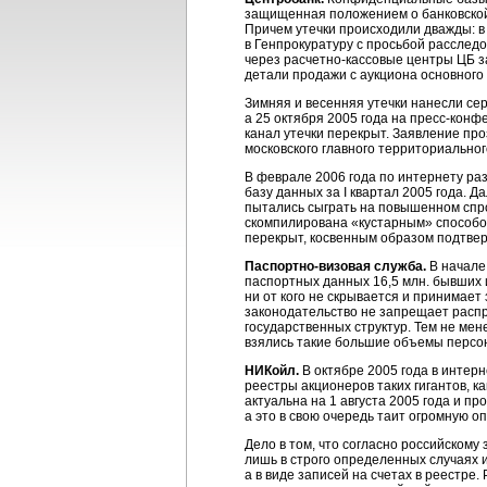
защищенная положением о банковской 
Причем утечки происходили дважды: в
в Генпрокуратуру с просьбой расследо
через
расчетно-кассовые
центры ЦБ за
детали продажи с аукциона основно
Зимняя и весенняя утечки нанесли се
а 25 октября 2005 года на
пресс-конф
канал утечки перекрыт. Заявление пр
московского главного территориальног
В феврале 2006 года по интернету раз
базу данных за I квартал 2005 года. 
пытались сыграть на повышенном спро
скомпилирована «кустарным» способом
перекрыт, косвенным образом подтвер
Паспортно-визовая
служба.
В начале
паспортных данных 16,5 млн. бывших 
ни от кого не скрывается и принимает
законодательство не запрещает распр
государственных структур. Тем не мен
взялись такие большие объемы персон
НИКойл.
В октябре 2005 года в интер
реестры акционеров таких гигантов, 
актуальна на 1 августа 2005 года и п
а это в свою очередь таит огромную о
Дело в том, что согласно российском
лишь в строго определенных случаях и
а в виде записей на счетах в реестре