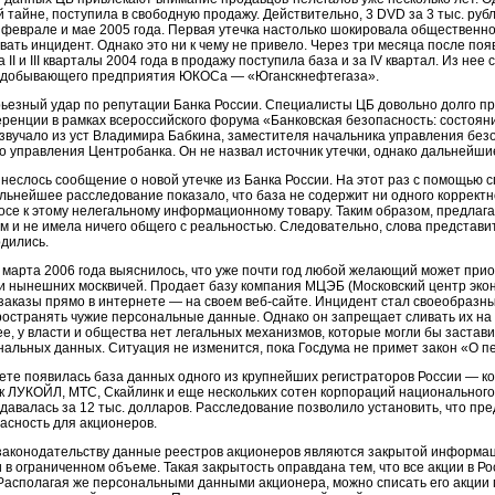
тайне, поступила в свободную продажу. Действительно, 3 DVD за 3 тыс. ру
 феврале и мае 2005 года. Первая утечка настолько шокировала общественно
вать инцидент. Однако это ни к чему не привело. Через три месяца после п
 II и III кварталы 2004 года в продажу поступила база и за IV квартал. Из н
го добывающего предприятия ЮКОСа — «Юганскнефтегаза».
рьезный удар по репутации Банка России. Специалисты ЦБ довольно долго п
еренции
в рамках всероссийского форума «Банковская безопасность: состоян
озвучало из уст Владимира Бабкина, заместителя начальника управления б
о управления Центробанка. Он не назвал источник утечки, однако дальнейши
неслось сообщение о новой утечке из Банка России. На этот раз с помощью 
Дальнейшее расследование показало, что база не содержит ни одного коррект
се к этому нелегальному информационному товару. Таким образом, предлага
 и не имела ничего общего с реальностью. Следовательно, слова представит
дились.
 марта 2006 года выяснилось, что уже почти год любой желающий может приоб
и нынешних москвичей. Продает базу компания МЦЭБ (Московский центр экон
 заказы прямо в интернете — на своем
веб-сайте.
Инцидент стал своеобразны
остранять чужие персональные данные. Однако он запрещает сливать их на
ее, у власти и общества нет легальных механизмов, которые могли бы застав
альных данных. Ситуация не изменится, пока Госдума не примет закон «О 
нете появилась база данных одного из крупнейших регистраторов России — 
как ЛУКОЙЛ, МТС, Скайлинк и еще нескольких сотен корпораций национально
родавалась за 12 тыс. долларов. Расследование позволило установить, что п
пасность для акционеров.
у законодательству данные реестров акционеров являются закрытой информа
 в ограниченном объеме. Такая закрытость оправдана тем, что все акции в Р
. Располагая же персональными данными акционера, можно списать его акции