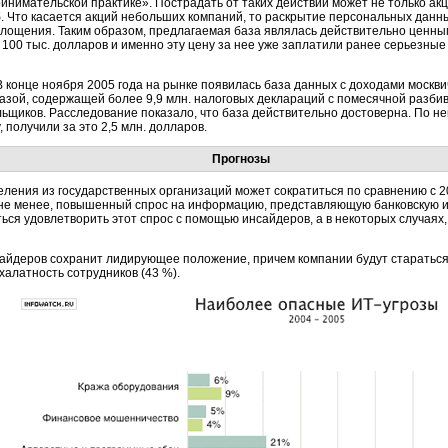
нимательской практике». Пострадать от таких действий может не только акц
. Что касается акций небольших компаний, то раскрытие персональных данн
лощения. Таким образом, предлагаемая база являлась действительно ценны
100 тыс. долларов и именно эту цену за нее уже заплатили ранее серьезные
 конце ноября 2005 года на рынке появилась база данных с доходами москви
базой, содержащей более 9,9 млн. налоговых деклараций с помесячной разби
ьщиков. Расследование показало, что база действительно достоверна. По н
 получили за это 2,5 млн. долларов.
Прогнозы
еления из государственных организаций может сократиться по сравнению с 2
 не менее, повышенный спрос на информацию, представляющую банковскую и 
ься удовлетворить этот спрос с помощью инсайдеров, а в некоторых случаях
айдеров сохранит лидирующее положение, причем компании будут стараться
халатность сотрудников (43 %).