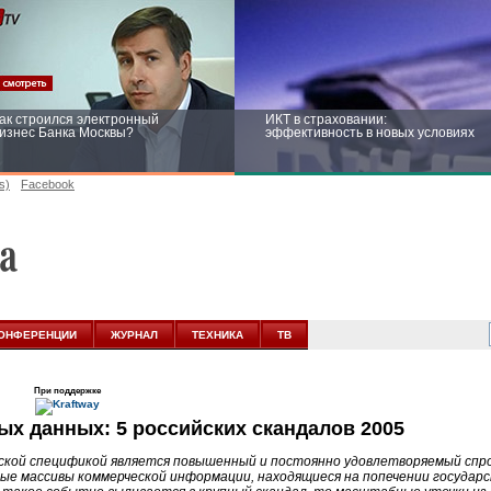
ак строился электронный
ИКТ в страховании:
изнес Банка Москвы?
эффективность в новых условиях
s)
Facebook
ейтинг CNewsInfrastructure 2015:
Информационная безопасность
риглашаем участвовать
бизнеса и госструктур: развитие в
новых условиях
ОНФЕРЕНЦИИ
ЖУРНАЛ
ТЕХНИКА
ТВ
При поддержке
х данных: 5 российских скандалов 2005
ской спецификой является повышенный и постоянно удовлетворяемый спро
ные массивы коммерческой информации, находящиеся на попечении государс