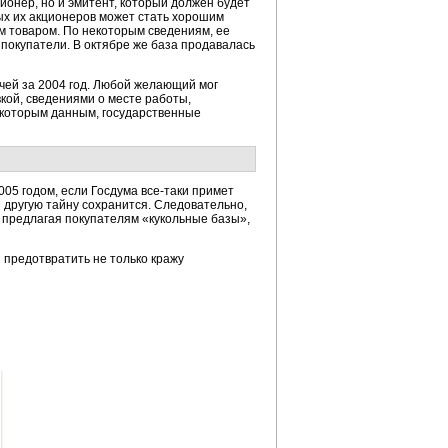
ионер, но и эмитент, который должен будет
ых их акционеров может стать хорошим
м товаром. По некоторым сведениям, ее
 покупатели. В октябре же база продавалась
чей за 2004 год. Любой желающий мог
вкой, сведениями о месте работы,
екоторым данным, государственные
005 годом, если Госдума
все-таки
примет
другую тайну сохранится. Следовательно,
, предлагая покупателям «кукольные базы»,
 предотвратить не только кражу