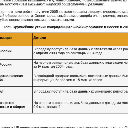
 такое событие выливается в крупный скандал, то масштабные утечки и
ким исключением вызывают широкий общественный резонанс.
еденном ниже рейтинге утечки 2005 г. отсортированы в первую очередь по ма
кой общественности. Оценить реальный размер ущерба очень сложно, однако
рубые оценки являют весьма показательными.
Топ5: крупнейшие утечки конфиденциальной информации в России в 200
изация
Детали
В продажу поступила база данных с платежами через
ра
России
с апреля 2003 года по сентябрь 2004 года
На черном рынке появилась база данных с платежами ч
России
за IV квартал 2004 года.
ртно-визовая
В свободной продаже появились паспортные данные быв
ба
информация более чем о 15 млн. человек.
йл
В продажу поступила база данных крупнейшего регистра
терство
На черном рынке появилась база данных с доходами моск
логам и сборам
9,9 млн. записей.
 данных ЦБ привлекают внимание
продавцов-нелегалов
уже несколько лет. О