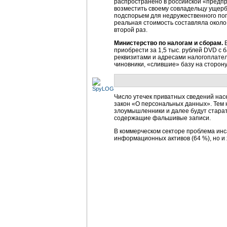
распространено в российской «предпри
возместить своему совладельцу ущерб
подспорьем для недружественного пог
реальная стоимость составляла около 
второй раз.
Министерство по налогам и сборам.
В
приобрести за 1,5 тыс. рублей DVD с 
реквизитами и адресами налогоплател
чиновники, «слившие» базу на сторону,
Число утечек приватных сведений нас
закон «О персональных данных». Тем
злоумышленники и далее будут старат
содержащие фальшивые записи.
В коммерческом секторе проблема инс
информационных активов (64 %), но и 