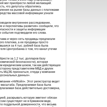
блей мог приобрести любой желающий.
сть, что депутаты обратились
оявления на рынке базы данных с платежами
ее средства массовой информации узнали
роводили внутреннее расследование,
ие и перспективы развития» сообщили, что
езопасности и защиты информации
е события подтвердили его слова.
спама и через сеть продавцы предлагали
ного платежа, а ее продавцы просто
вшаяся за 4 тыс. рублей база была
еля Центробанка о том, что канал утечки
рести за 1,2 тыс. долларов базу
омической безопасности), которая
м юридическим шоком, так как действующее
 сторону представителям МВД и других
ить МЦЭБ признаться, откуда у компании
персональных данных».
компании «НИКойл». Этот регистратор ведет
го масштаба. Предлагаемая база была
редлагаемая база действительно достоверна,
цией, раскрывать которую эмитент обязан
оссии существуют не в бумажном виде,
 по поддельной доверенности, что весьма