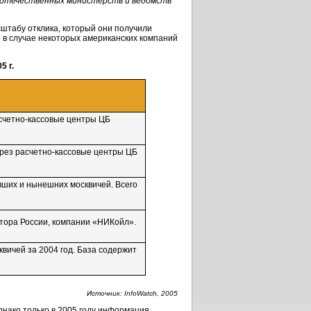
з отечественных министерств и ведомств
сштабу отклика, который они получили
 в случае некоторых американских компаний
5 г.
счетно-кассовые
центры ЦБ
ерез
расчетно-кассовые
центры ЦБ
ших и нынешних москвичей. Всего
тора России, компании «НИКойл».
вичей за 2004 год. База содержит
Источник: InfoWatch, 2005
днако только в 2005 году информация,