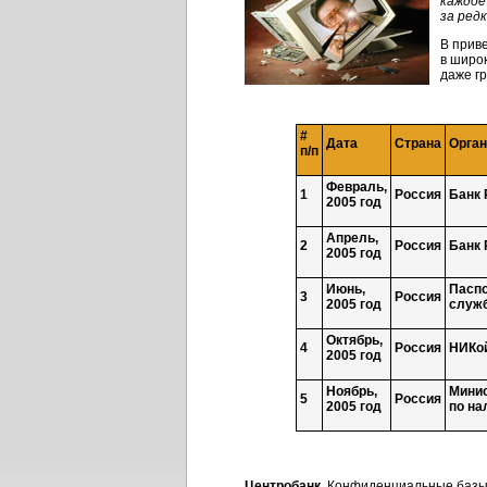
каждое
за ред
В прив
в широ
даже г
#
Дата
Страна
Орган
п/п
Февраль,
1
Россия
Банк 
2005 год
Апрель,
2
Россия
Банк 
2005 год
Июнь,
Паспо
3
Россия
2005 год
служ
Октябрь,
4
Россия
НИКо
2005 год
Ноябрь,
Минис
5
Россия
2005 год
по на
Центробанк.
Конфиденциальные базы