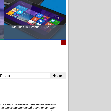
Планшет Dell Venue 11 Pro
Пора выбирать Fujitsu!
с на персональные данные населения
твенных организаций. Если на западе