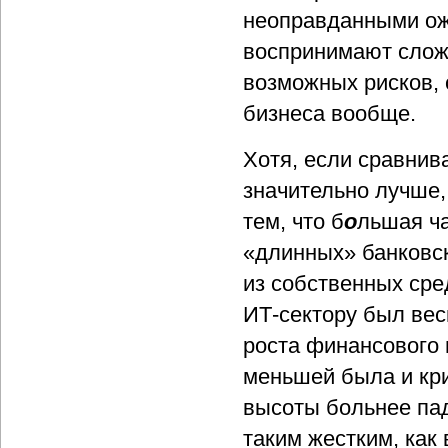
неоправданными ож
воспринимают слож
возможных рисков,
бизнеса вообще.
Хотя, если сравнив
значительно лучше, 
тем, что б
о
льшая ча
«длинных» банковск
из собственных сред
ИТ-сектору был вес
роста финансового 
меньшей была и кри
высоты больнее пад
таким жестким, как 