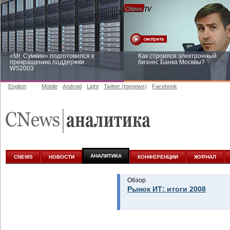
«Mr. Сумкин» подготовился к
Как строился электронный
прекращению поддержки
бизнес Банка Москвы?
WS2003
English
Mobile
Android
Light
Twitter (topnews)
Facebook
Заоблачная оптимизация: как
Рейтинг CNewsInfrastructure 20
Faberlic изменил подход к
приглашаем участвовать
аналитике
АНАЛИТИКА
CNEWS
НОВОСТИ
КОНФЕРЕНЦИИ
ЖУРНАЛ
Обзор
Рынок ИТ: итоги 2008