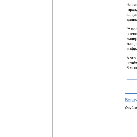
На са
гораз
защищ
данны
"У по
высок
лидир
конце
инфра
А это
необх
безоп
Верну
Опублик