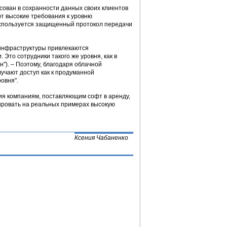
сован в сохранности данных своих клиентов
т высокие требования к уровню
 используется защищенный протокол передачи
 инфраструктуры привлекаются
то сотрудники такого же уровня, как в
"). – Поэтому, благодаря облачной
лучают доступ как к продуманной
овня".
ния компаниям, поставляющим софт в аренду,
ировать на реальных примерах высокую
Ксения Чабаненко