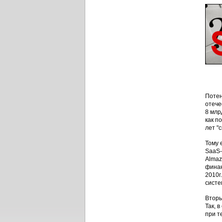
Потен
отече
8 млр
как п
лет "
Тому 
SaaS-
Almaz
финан
2010г
систе
Вторы
Так, 
при т