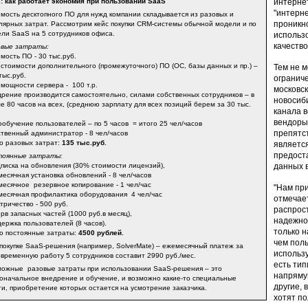
: как работает экономия при пользовании SaaS
интернет
"интерне
мость десктопного ПО для нужд компании складывается из разовых и
проникн
лярных затрат. Рассмотрим кейс покупки CRM-системы обычной модели и по
ли SaaS на 5 сотрудников офиса.
использ
качество
овые затраты:
мость ПО - 30 тыс.руб.
стоимости дополнительного (промежуточного) ПО (ОС, базы данных и пр.) –
Тем не м
тыс.руб.
огранич
мощности сервера - 100 т.р.
московск
рение производится самостоятельно, силами собственных сотрудников – в
новосиби
е 80 часов на всех, (среднюю зарплату для всех позиций берем за 30 тыс.
канала в
вендоры
обучение пользователей – по 5 часов = итого 25 чел/часов
препятс
твенный администратор - 8 чел/часов
о разовых затрат:
135 тыс.руб.
являетс
предост
тоянные затраты:
писка на обновления (30% стоимости лицензий),
данных 
есячная установка обновлений - 8 чел/часов
есячное резервное копирование - 1 чел/час
"Нам при
есячная профилактика оборудования 4 чел/час
отмечае
тричество - 500 руб.
распрост
рв запасных частей (1000 руб.в месяц),
надежно
ержка пользователей (8 часов).
только н
о постоянные затраты:
4500 рублей.
чем поль
покупке SaaS-решения (например, SolverMate) – ежемесячный платеж за
использу
временную работу 5 сотрудников составит 2990 руб./мес.
есть тип
ожные разовые затраты при использовании SaaS-решения – это
напрямую
оначальное внедрение и обучение, и возможно какие-то специальные
другие, 
ги, приобретение которых остается на усмотрение заказчика.
хотят по