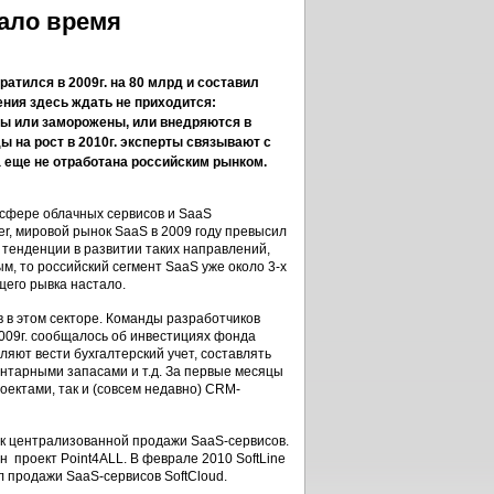
тало время
атился в 2009г. на 80 млрд и составил
ения здесь ждать не приходится:
ты или заморожены, или внедряются в
 на рост в 2010г. эксперты связывают с
а еще не отработана российским рынком.
В сфере облачных сервисов и SaaS
er, мировой рынок SaaS в 2009 году превысил
е тенденции в развитии таких направлений,
м, то российский сегмент SaaS уже около 3-х
щего рывка настало.
в в этом секторе. Команды разработчиков
2009г. сообщалось об инвестициях фонда
ляют вести бухгалтерский учет, составлять
ентарными запасами и т.д. За первые месяцы
оектами, так и (совсем недавно) CRM-
к централизованной продажи SaaS-сервисов.
н проект Point4ALL. В феврале 2010 SoftLine
л продажи SaaS-сервисов SoftCloud.