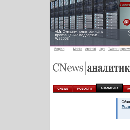
«Mr. Сумкин» подготовился к
К
прекращению поддержки
б
WS2003
English
Mobile
Android
Light
Twitter (topnew
Заоблачная оптимизация: как
Р
Faberlic изменил подход к
п
аналитике
АНАЛИТИКА
CNEWS
НОВОСТИ
К
Обзо
Рын