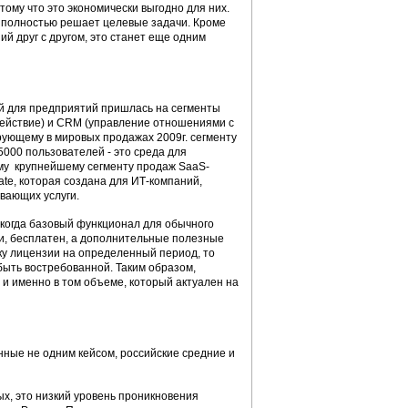
тому что это экономически выгодно для них.
 полностью решает целевые задачи. Кроме
ий друг с другом, это станет еще одним
ий для предприятий пришлась на сегменты
одействие) и CRM (управление отношениями с
дирующему в мировых продажах 2009г. сегменту
5000 пользователей - это среда для
ому крупнейшему сегменту продаж SaaS-
te, которая создана для ИТ-компаний,
вающих услуги.
когда базовый функционал для обычного
ии, бесплатен, а дополнительные полезные
ку лицензии на определенный период, то
 быть востребованной. Таким образом,
 и именно в том объеме, который актуален на
ные не одним кейсом, российские средние и
х, это низкий уровень проникновения