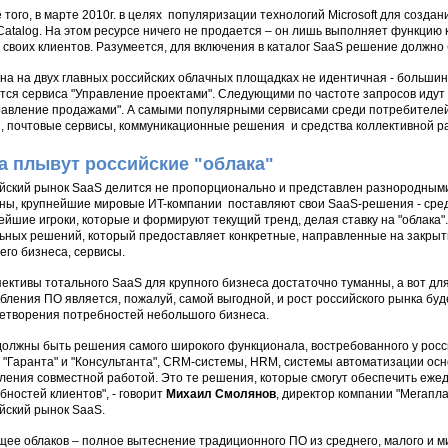
 того, в марте 2010г. в целях популяризации технологий Microsoft для созд
atalog. На этом ресурсе ничего не продается – он лишь выполняет функцию
 своих клиентов. Разумеется, для включения в каталог SaaS решение должно 
на на двух главных российских облачных площадках не идентичная - больши
тся сервиса "Управление проектами". Следующими по частоте запросов идут
равление продажами". А самыми популярными сервисами среди потребителе
, почтовые сервисы, коммуникационные решения и средства коллективной р
а плывут российские "облака"
йский рынок SaaS делится не пропорционально и представлен разнородными 
ны, крупнейшие мировые ИT-компании поставляют свои SaaS-решения - среди 
ейшие игроки, которые и формируют текущий тренд, делая ставку на "облака".
ьных решений, который предоставляет конкретные, направленные на закрыт
его бизнеса, сервисы.
ективы тотального SaaS для крупного бизнеса достаточно туманны, а вот дл
бления ПО является, пожалуй, самой выгодной, и рост российского рынка буд
етворения потребностей небольшого бизнеса.
должны быть решения самого широкого функционала, востребованного у росс
 "Гаранта" и "Консультанта", CRM-системы, HRM, системы автоматизации осн
ления совместной работой. Это те решения, которые смогут обеспечить еже
бностей клиентов", - говорит
Михаил Смолянов
, директор компании "Мегапл
йский рынок SaaS.
щее облаков – полное вытеснение традиционного ПО из среднего, малого и м