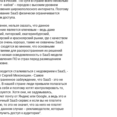
а в России. По сути в стране всего несколько
т -хабов" – городов с высоким уровнем
овения широкополосного интернета. Поэтому
ование SaaS физически ограничивается
м доступа.
енее, нельзя сказать, что данное
ение является ключевым – ведь даже
ий, питерский, екатеринбургский,
рский и красноярский рынки, где с качеством
се очень хорошо, также не охвачены SaaS.
 сходятся во мнении, что основными
твиями для распространения их решений
я низкая осведомленность о SaaS-модели
авления ПО и страх перед размещением
вовне.
ходится сталкиваться с недоверием к SaaS, -
т Сергей Мехоношин.- Самое
раненное заблуждение, что SaaS - это не
. В нашей стране люди привыкли полагаться
а себя и поэтому хотят контролировать то,
зуются. Хотя они, не задумываясь,
ют почту от Яндекс или Google, а ведь это и
ичный SaaS-сервис и если вы не платите
, то это не значит, что за него не платят
в данном случае – рекламодатели, которые
лучить доступ к аудитории".