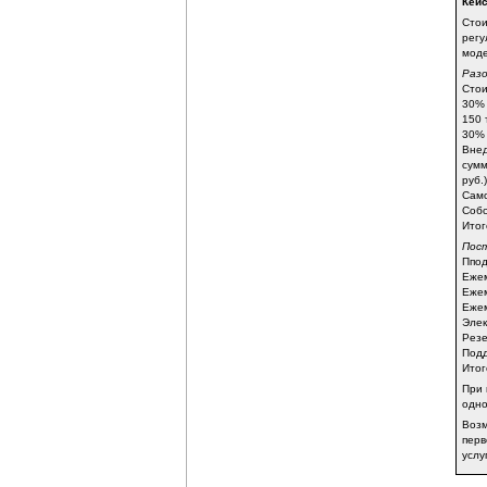
Кейс
Стои
регу
моде
Раз
Стои
30% 
150 
30% 
Внед
сумм
руб.)
Само
Собс
Итог
Пос
Ппод
Ежем
Ежем
Ежем
Элек
Резе
Подд
Итог
При 
одно
Возм
перв
услу