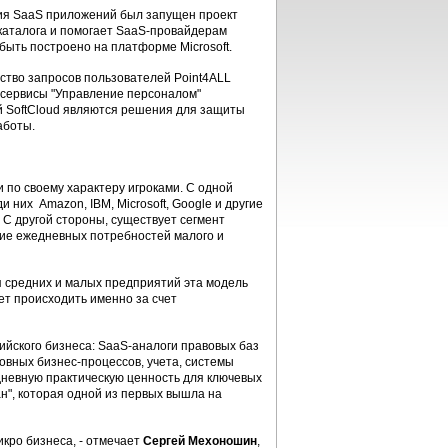
ания SaaS приложений был запущен проект
 каталога и помогает SaaS-провайдерам
быть построено на платформе Microsoft.
нство запросов пользователей Point4ALL
 сервисы "Управление персоналом"
й SoftСloud являются решения для защиты
аботы.
по своему характеру игроками. С одной
них Amazon, IBM, Microsoft, Google и другие
 С другой стороны, существует сегмент
ие ежедневных потребностей малого и
я средних и малых предприятий эта модель
ет происходить именно за счет
ийского бизнеса: SaaS-аналоги правовых баз
овных бизнес-процессов, учета, системы
дневную практическую ценность для ключевых
ан", которая одной из первых вышла на
икро бизнеса, - отмечает
Сергей Мехоношин
,