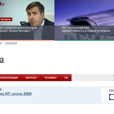
ак строился электронный
ИКТ в страховании:
изнес Банка Москвы?
эффективность в новых условиях
s)
Facebook
ейтинг CNewsInfrastructure 2015:
Информационная безопасность
риглашаем участвовать
бизнеса и госструктур: развитие в
новых условиях
ОНФЕРЕНЦИИ
ЖУРНАЛ
ТЕХНИКА
ТВ
р
Об
ок ИТ: итоги 2009