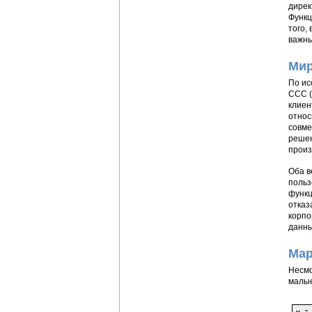
дирек
Функц
того,
важны
Мир
По ис
ССС (
клиен
относ
совме
решен
произ
Оба в
польз
функц
отказ
корпо
данны
Мар
Несмо
малые