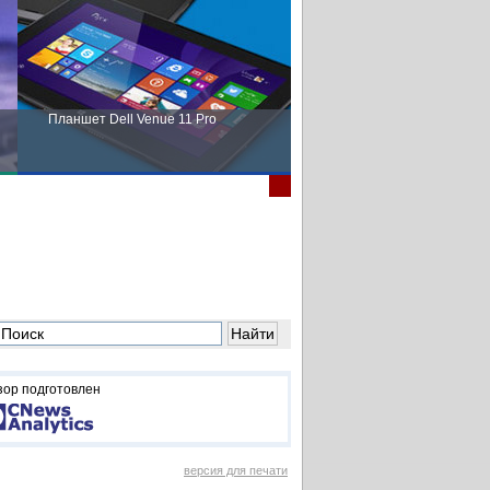
Планшет Dell Venue 11 Pro
Пора выбирать Fujitsu!
зор подготовлен
версия для печати