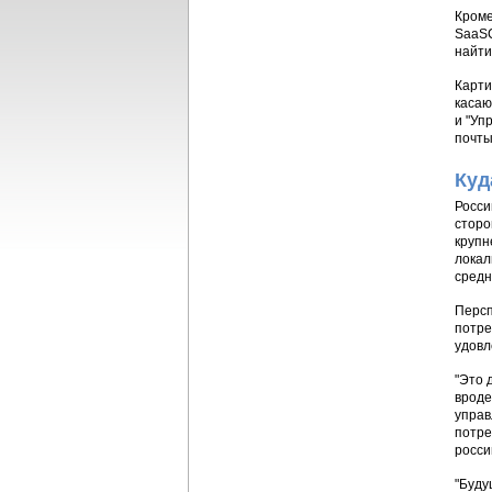
Кроме
SaaSC
найти
Карти
касаю
и "Уп
почты
Куд
Росси
сторо
крупн
локал
средн
Персп
потре
удовл
"Это 
вроде
управ
потре
росси
"Буду