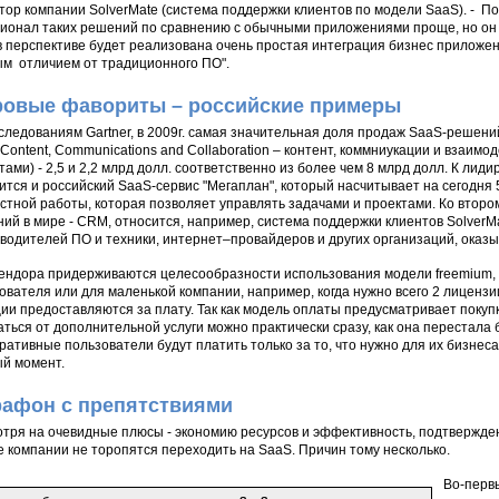
тор компании SolverMate (система поддержки клиентов по модели SaaS). - По
ионал таких решений по сравнению с обычными приложениями проще, но он
 в перспективе будет реализована очень простая интеграция бизнес приложен
м отличием от традиционного ПО".
овые фавориты – российские примеры
следованиям Gartner, в 2009г. самая значительная доля продаж SaaS-решен
Content, Communications and Collaboration – контент, коммниукации и взаим
тами) - 2,5 и 2,2 млрд долл. соответственно из более чем 8 млрд долл. К ли
ится и российский SaaS-сервис "Мегаплан", который насчитывает на сегодня 
стной работы, которая позволяет управлять задачами и проектами. Ко втор
ий в мире - CRM, относится, например, система поддержки клиентов SolverMa
водителей ПО и техники, интернет–провайдеров и других организаций, оказы
ендора придерживаются целесообразности использования модели freemium, 
ователя или для маленькой компании, например, когда нужно всего 2 лиценз
ии предоставляются за плату. Так как модель оплаты предусматривает покуп
аться от дополнительной услуги можно практически сразу, как она перестала
ративные пользователи будут платить только за то, что нужно для их бизнеса
й момент.
афон с препятствиями
тря на очевидные плюсы - экономию ресурсов и эффективность, подтвержден
 компании не торопятся переходить на SaaS. Причин тому несколько.
Во-первы