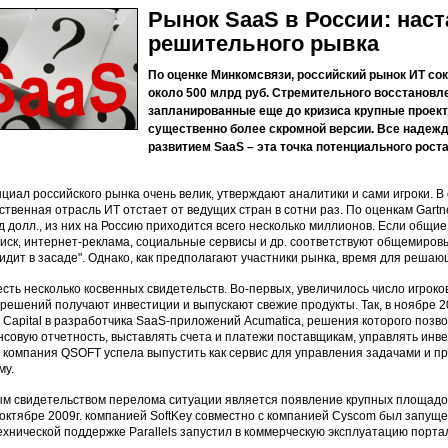
Рынок SaaS в России: нас
решительного рывка
По оценке Минкомсвязи, российский рынок ИT сокр
около 500 млрд руб. Стремительного восстановл
запланированные еще до кризиса крупные проек
существенно более скромной версии. Все надежды
развитием SaaS – эта точка потенциального рост
циал российского рынка очень велик, утверждают аналитики и сами игроки. 
ственная отрасль ИТ отстает от ведущих стран в сотни раз. По оценкам Gartn
д долл., из них на Россию приходится всего несколько миллионов. Если общи
оиск, интернет-реклама, социальные сервисы и др. соответствуют общемировы
сидит в засаде". Однако, как предполагают участники рынка, время для решаю
есть несколько косвенных свидетельств. Во-первых, увеличилось число игроко
решений получают инвестиции и выпускают свежие продукты. Так, в ноябре 
 Capital в разработчика SaaS-приложений Acumatica, решения которого позво
совую отчетность, выставлять счета и платежи поставщикам, управлять инв
. компания QSOFT успела выпустить как сервис для управления задачами и пр
му.
м свидетельством перелома ситуации является появление крупных площадо
в октябре 2009г. компанией SoftKey совместно с компанией Cyscom был запуще
ехнической поддержке Parallels запустил в коммерческую эксплуатацию порта