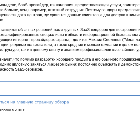
мом деле, SaaS-провайдер, как компания, предоставляющая услуги, заинтере
до больше, чем, например, штатный сотрудник. Поэтому вендоры предъявляю
енности дата-центров, где хранятся данные клиентов, а для доступа к ним
х.
ставщиков облачных решений, как и крупных SaaS-вендоров для построения
оквалифицированные специалисты в области информационной безопасности. Э
ующих интернет-провайдерах страны, - делится Михаил Смолянов ("Мегаплан
пции, рядовые пользователи, а также средние и мелкие компании в целом по
структуре, так и к ценному опыту и знаниям профессионалов высочайшего ур
 значит, что помимо разработки хорошего продукта и его обычного продвиже
одимо вплотную заняться ликбезом рынка: постоянно объяснять и демонстр
асность SaaS-сервисов.
ться на главную страницу обзора
овано в 2010 г.