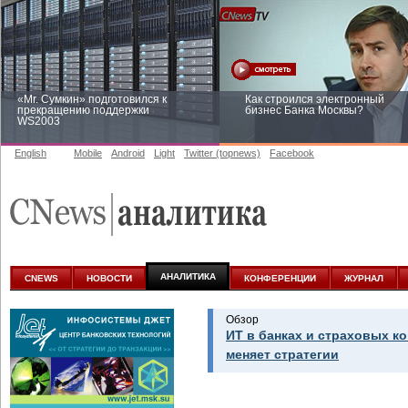
«Mr. Сумкин» подготовился к
Как строился электронный
прекращению поддержки
бизнес Банка Москвы?
WS2003
English
Mobile
Android
Light
Twitter (topnews)
Facebook
Заоблачная оптимизация: как
Рейтинг CNewsInfrastructure 20
Faberlic изменил подход к
приглашаем участвовать
аналитике
АНАЛИТИКА
CNEWS
НОВОСТИ
КОНФЕРЕНЦИИ
ЖУРНАЛ
Обзор
ИТ в банках и страховых к
меняет стратегии