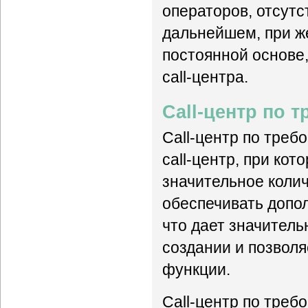
операторов, отсутс
дальнейшем, при ж
постоянной основе,
call-центра.
Call-центр по 
Call-центр по треб
сall-центр, при ко
значительное коли
обеспечивать допо
что дает значитель
создании и позвол
функции.
Call-центр по треб