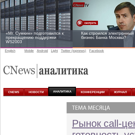
«Mr. Сумкин» подготовился к
Как строился электронный
прекращению поддержки
бизнес Банка Москвы?
WS2003
English
Mobile
Android
Light
Twitter (topnews)
Facebook
Заоблачная оптимизация:
Рейтинг CNewsInfrastructur
как Faberlic изменил подход
2015: приглашаем
к аналитике
участвовать
АНАЛИТИКА
CNEWS
НОВОСТИ
КОНФЕРЕНЦИИ
ЖУРНАЛ
Рынок call-це
готовность у