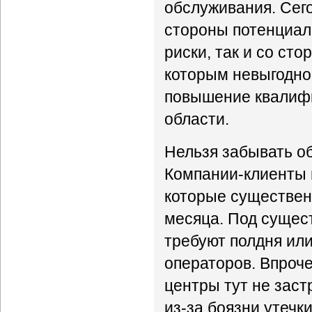
обслуживания. Сего
стороны потенциал
риски, так и со ст
которым невыгодно
повышение квалифи
области.
Нельзя забывать о
Компании-клиенты г
которые существенн
месяца. Под сущес
требуют полдня ил
операторов. Впроч
центры тут не заст
из-за боязни утеч