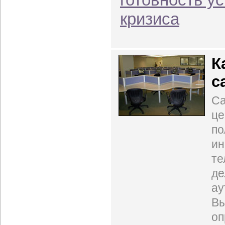
кризиса
К
c
Ca
це
по
ин
те
де
ау
Вы
оп