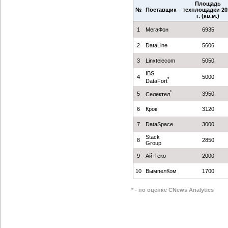
Площадь
№
Поставщик
техплощадки 20
г. (кв.м.)
1
МегаФон
6935
2
DataLine
5606
3
Linxtelecom
5050
IBS
4
5000
*
DataFort
*
5
3950
Селектел
6
Крок
3120
7
DataSpace
3000
Stack
8
2850
Group
9
Ай-Теко
2000
10
ВымпелКом
1700
* - по оценке CNews Analytics