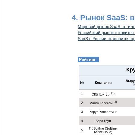
4. Рынок SaaS: в
Мировой рынок SaaS: от илл
Российский рынок готовится
SaaS в России становится 
Рейтинг
Кр
Выруч
№
Компания
(1)
1
CКБ Контур
(2)
2
Манго Телеком
3
Корус Консалтинг
4
Барс Груп
ГК Softline (Softline,
5
ActiveCloud)