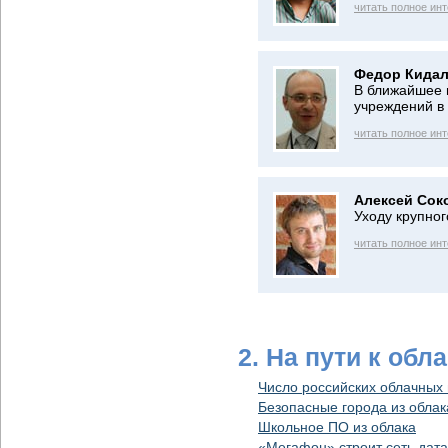
читать полное ин
Федор Кидал
В ближайшее 
учреждений в
читать полное ин
Алексей Сок
Уходу крупног
читать полное ин
2. На пути к обл
Число российских облачных 
Безопасные города из облак
Школьное ПО из облака
«Мегафон» строит сеть дата