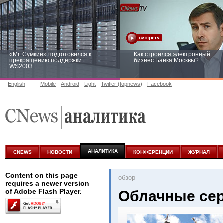
«Mr. Сумкин» подготовился к
Как строился электронный
прекращению поддержки
бизнес Банка Москвы?
WS2003
English
Mobile
Android
Light
Twitter (topnews)
Facebook
Заоблачная оптимизация: как
Рейтинг CNewsInfrastructure 20
Faberlic изменил подход к
приглашаем участвовать
аналитике
АНАЛИТИКА
CNEWS
НОВОСТИ
КОНФЕРЕНЦИИ
ЖУРНАЛ
Content on this page
oбзор
requires a newer version
of Adobe Flash Player.
Облачные се