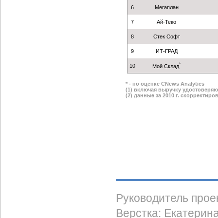
6
Мегаплан
7
Ай-Теко
8
Стек Софт
9
ИТ-ГРАД
*
10
Мой Склад
* - по оценке CNews Analytics
(1) включая выручку удостоверя
(2) данные за 2010 г. скорректиро
Руководитель прое
Верстка: Екатерин