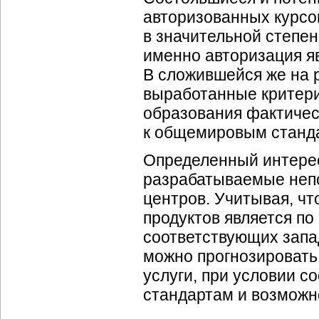
авторизованных курсо
в значительной степе
именно авторизация яв
В сложившейся же на р
выработанные критери
образования фактическ
к общемировым станда
Определенный интерес
разрабатываемые непо
центров. Учитывая, ч
продуктов является п
соответствующих запа
можно прогнозировать
услуги, при условии 
стандартам и возможн