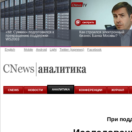
«Mr. Сумкин» подготовился к
Как строился электронный
прекращению поддержки
бизнес Банка Москвы?
WS2003
English
Mobile
Android
Light
Twitter (topnews)
Facebook
Заоблачная оптимизация: как
Рейтинг CNewsInfrastructure 20
Faberlic изменил подход к
приглашаем участвовать
аналитике
АНАЛИТИКА
CNEWS
НОВОСТИ
КОНФЕРЕНЦИИ
ЖУРНАЛ
При под