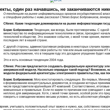
екты,
один раз начавшись, не заканчиваются ник
О тенденциях на рынке информатизации органов государственной власт
и специфике работы с ними рассказал CNews Борис Бобровников, гене
CNews: Какие тенденции доминировали на рынке информатизации госуд
Борис Бобровников:
Тенденции, как всегда, были противоречивы. С одной 
министерство по информационным технологиям и связи, президент начал
технологий в обществе. Это знаковое событие, с моей точки зрения, явл
последних лет в нашей стране.
С другой стороны, административная реформа в некоторых случаях привела
заказчиков приостановил свои работы по тем или иным направлениям ИТ ил
есть предположение, что в текущем году это досадное упущение будет нав
Это и есть основные тенденции 2004 года.
CNews: России предлагается создавать федеральную архитектуру элек
американской модели. Насколько оправдан такой подход? Возможно, на
модели федеральной архитектуры электронного правительства, как по
Борис Бобровников:
Могу констатировать следующее.
Во-первых,
Мининфо
к формированию концептуальных документов, в создании которых принимал
числе представители крупнейших
ИТ-компаний.
Соответственно, итоговые
взвешенные и правильные. Если по
каким-то
причинам они совпадают с аме
неплохо для американцев. Хотя, с моей точки зрения, особой роли это пре
говорить о совпадении можно весьма условно, но есть абсолютная убеждён
 время, учитывать положительный опыт важно и нужно, как, собственно говоря