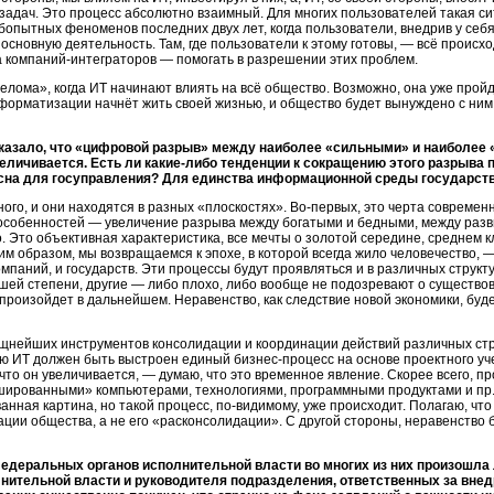
адач. Это процесс абсолютно взаимный. Для многих пользователей такая си
бопытных феноменов последних двух лет, когда пользователи, внедрив у себя
сновную деятельность. Там, где пользователи к этому готовы, — всё происход
а
компаний-интеграторов —
помогать в разрешении этих проблем.
релома», когда ИТ начинают влиять на всё общество. Возможно, она уже про
форматизации начнёт жить своей жизнью, и общество будет вынуждено с ним 
оказало, что «цифровой разрыв» между наиболее «сильными» и наиболе
еличивается. Есть ли
какие-либо
тенденции к сокращению этого разрыва
асна для госуправления? Для единства информационной среды государст
ого, и они находятся в разных «плоскостях».
Во-первых,
это черта современн
 особенностей — увеличение разрыва между богатыми и бедными, между раз
Это объективная характеристика, все мечты о золотой середине, среднем кл
м образом, мы возвращаемся к эпохе, в которой всегда жило человечество, —
компаний, и государств. Эти процессы будут проявляться и в различных струк
й степени, другие — либо плохо, либо вообще не подозревают о существова
 произойдет в дальнейшем. Неравенство, как следствие новой экономики, буд
нейших инструментов консолидации и координации действий различных стру
щью ИТ должен быть выстроен единый
бизнес-процесс
на основе проектного у
что он увеличивается, — думаю, что это временное явление. Скорее всего, пр
ршированными» компьютерами, технологиями, программными продуктами и пр.
анная картина, но такой процесс,
по-видимому,
уже происходит. Полагаю, что
ции общества, а не его «расконсолидации». С другой стороны, неравенство бы
едеральных органов исполнительной власти во многих из них произошла
нительной власти и руководителя подразделения, ответственных за вне