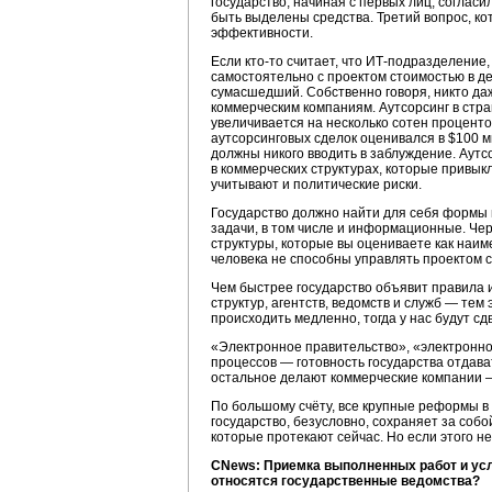
государство, начиная с первых лиц, согла
быть выделены средства. Третий вопрос, ко
эффективности.
Если
кто-то
считает, что
ИТ-подразделение,
самостоятельно с проектом стоимостью в де
сумасшедший. Собственно говоря, никто даж
коммерческим компаниям. Аутсорсинг в стра
увеличивается на несколько сотен процентов 
аутсорсинговых сделок оценивался в $100 м
должны никого вводить в заблуждение. Аутс
в коммерческих структурах, которые привыкл
учитывают и политические риски.
Государство должно найти для себя формы 
задачи, в том числе и информационные. Чер
структуры, которые вы оцениваете как наим
человека не способны управлять проектом с
Чем быстрее государство объявит правила и
структур, агентств, ведомств и служб — те
происходить медленно, тогда у нас будут сд
«Электронное правительство», «электронное
процессов — готовность государства отдава
остальное делают коммерческие компании — 
По большому счёту, все крупные реформы в
государство, безусловно, сохраняет за соб
которые протекают сейчас. Но если этого н
CNews: Приемка выполненных работ и усл
относятся государственные ведомства?