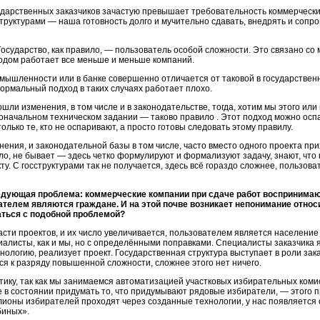
дарственных заказчиков зачастую превышает требовательность коммерчески
руктурами — наша готовность долго и мучительно сдавать, внедрять и сопро
осударство, как правило, — пользователь особой сложности. Это связано со
годом работает все меньше и меньше компаний.
мышленности или в банке совершенно отличается от таковой в государственн
ормальный подход в таких случаях работает плохо.
ли изменения, в том числе и в законодательстве, тогда, хотим мы этого или 
оначальном техническом задании — таково правило . Этот подход можно оспа
лько те, кто не оспаривают, а просто готовы следовать этому правилу.
ения, и законодательной базы в том числе, часто вместо одного проекта прих
ило, не бывает — здесь четко формулируют и формализуют задачу, знают, что 
ту. С госструктурами так не получается, здесь всё гораздо сложнее, пользов
дующая проблема: коммерческие компании при сдаче работ воспринимают
ателем являются граждане. И на этой почве возникает непонимание отно
аться с подобной проблемой?
части проектов, и их число увеличивается, пользователем является население
циалисты, как и мы, но с определёнными поправками. Специалисты заказчика 
нологию, реализует проект. Государственная структура выступает в роли зак
тся к разряду повышенной сложности, сложнее этого нет ничего.
ку, так как мы занимаемся автоматизацией участковых избирательных комисси
в состоянии придумать то, что придумывают рядовые избиратели, — этого 
ллионы избирателей проходят через созданные технологии, у нас появляется
биных».