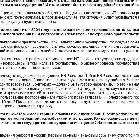
ации существенно понижен, что странно на фоне заявлений о важности и
итетны для государства? И с чем может быть связан подобный странный ш
енции просто опасны для общества. Ни для кого не секрет, что
ИТ-процессы
ра
ек с его полномочиями. В противном случае, эта ситуация будет развиватьс
эта ситуация будет исправлена.
ерминологию в 2004 году введено понятие «электронное правительство».
ве использования ИТ и построению элементов «электронного правительст
лектронном правительстве» или «электронном государстве», то следует поним
в целом. Все слои населения, бизнес, государство, чиновники и пользователи
ойти по мановению волшебной палочки или только потому, что
кто-то
уже гот
ться теми, кто развивается медленнее; ИТ — это инструмент, а не средство, 
знес-процессы,
в том числе и в государстве. Но
бизнес-процессы
государства 
ать всё подряд — просто безумие.
ялись, не подвержены внедрению
ERP-систем.
Любая
ERP-система
может «ле
а времени и денег. Более того, в этом случае можно просто «угробить» бизнес
одимо готовиться.
Во-вторых —
должно быть готово население. Но это не знач
 информатизирована, должна быть готова к этому, что в ряде случаев и про
их и прочих сложностей, что не новость для
ИТ-специалиста,
ведь ИТ — не во
спользование, построение «электронного правительства» и «электронного гос
з 10 лет? Полагаю, что подходить к вопросу следует взвешенно и осторожно,
оцессы приводит к параличу.
сти
ИТ-системы
масштабны и сложны в обслуживании. В этих условиях вс
уры,
ее мониторингом, разработками, интеграцией. Как вы оцениваете влия
и качество государственного управления в целом? Насколько важно это 
ведения реформ в России, первым важным и знаковым событием стало то, чт