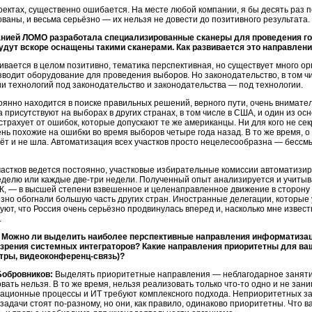
проектах, существенно ошибается. На месте любой компании, я бы десять раз 
аны, и весьма серьёзно — их нельзя не довести до позитивного результата.
нией ЛОМО разработала специализированные сканеры для проведения гол
удут вскоре оснащены такими сканерами. Как развивается это направлен
вается в целом позитивно, тематика перспективная, но существует много
ор
изводит оборудование для проведения выборов. Но законодательство, в том чи
 технологий под законодательство и законодательства — под технологии.
нно находится в поиске правильных решений, верного пути, очень внимател
 присутствуют на выборах в других странах, в том числе в США, и один из о
рахует от ошибок, которые допускают те же американцы. Ни для кого не секре
ень похожие на ошибки во время выборов четыре года назад. В то же время, 
дёт и не шла. Автоматизация всех участков просто нецелесообразна — бессм
астков ведется постоянно, участковые избирательные комиссии автоматизир
неделю или каждые
две-три
недели. Полученный опыт анализируется и учитыв
ЦИК, — в высшей степени взвешенное и целенаправленное движение в сторону
зно обогнали большую часть других стран. Иностранные делегации, которые 
уют, что Россия очень серьёзно продвинулась вперед и, насколько мне извес
.
 Можно ли выделить наиболее перспективные направления информатизац
и зрения системных интеграторов? Какие направления приоритетны для в
нтры,
видеоконференц-связь)?
Бобровников:
Выделять приоритетные направления — неблагодарное занятие,
вать нельзя. В то же время, нельзя реализовать только
что-то
одно и не зани
ционные процессы и ИТ требуют комплексного подхода. Неприоритетных зада
задачи стоят
по-разному,
но они, как правило, одинаково приоритетны. Что ва