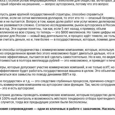
силось с особой ролью информационных технологий для общества.
Во-вторых,
д
торый обречён на решение, — вопрос аутсорсинга, потому что это вопрос
пусть даже крупной государственной структуры, способно справиться
сятки, если не сотни миллионов долларов, то этот
кто-то —
опасный безумец
е и не пытается. Вопрос в том, какую долю работ или услуг можно делегиров
не развивается сложно. Согласно исследованиям, рынок аутсорсинга в Росси
в год. Эти оценки понятны, так как, если 5 лет назад, к примеру, объем
иллионов на всю страну, то теперь — это $800 миллионов. Но такие цифры н
орсинг для России — новый вид деятельности, и процесс идёт тяжело, не толь
и считать деньги, но и, тем более — в государственных, которые, помимо дене
и способы сотрудничества с коммерческими компаниями, которые, используя 
ез определенное время без этого невозможно будет двигаться дальше, что и 
енее эффективные, пытаются всё сделать самостоятельно. Но в них,
по-види
тоимостью в полтора миллиарда рублей — это невозможно, и приведет к печа
гры, которые допускают участие коммерческих компаний, и не только в ИТ, но
м эффективнее будет работать государственная машина в целом. Это объектив
вигаться все замыслы по поводу динамики ВВП и пр.
 государство» и т.д. — это следствие глубинных процессов,
причинно-следс
ть коммерческим компаниям на аутсорсинг свои функции. Так, число сотрудни
это и есть аутсорсинг.
 стране должны проводить коммерческие компании, которым государство деле
ой
100%-ный
контроль и возможность жёсткого тендерного отбора претенденто
е случится, тогда все предыдущие усилия были бесполезны.
овия сопровождения — одни из ключевых в работе с заказчиком. Наскольк