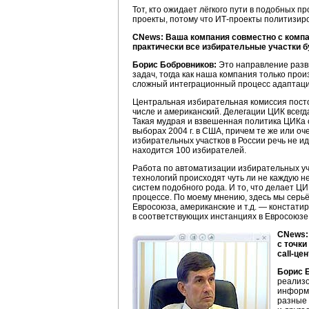
Тот, кто ожидает лёгкого пути в подобных 
проекты, потому что
ИТ-проекты
политизиров
CNews: Ваша компания совместно с компа
практически все избирательные участки б
Борис Бобровников:
Это направление разви
задач, тогда как наша компания только про
сложный интеграционный процесс адаптации
Центральная избирательная комиссия постоя
числе и американский. Делегации ЦИК всегда
Такая мудрая и взвешенная политика ЦИКа ст
выборах 2004 г. в США, причем те же или оч
избирательных участков в России речь не и
находится 100 избирателей.
Работа по автоматизации избирательных уч
технологий происходят чуть ли не каждую 
систем подобного рода. И то, что делает 
процессе. По моему мнению, здесь мы серьё
Евросоюза, американские и т.д. — констатир
в соответствующих инстанциях в Евросоюзе
CNews:
с точк
call-це
Борис 
реализо
информа
разные 