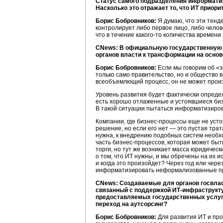
Статус самого подразделения информатиз
Насколько это отражает то, что ИТ приор
Борис Бобровников:
Я думаю, что эти тенд
контролирует либо первое лицо, либо челов
что в течение
какого-то
количества времени 
CNews: В официальную государственную т
органов власти к трансформации на осно
Борис Бобровников:
Если мы говорим об «э
только само правительство, но и общество 
всеобъемлющий процесс, он не может произ
Уровень развития будет фактически определя
есть хорошо отлаженные и устоявшиеся
би
В такой ситуации пытаться информатизиров
Компании, где
бизнес-процессы
еще не усто
решение, но если его нет — это пустая трат
нужна, к внедрению подобных систем необх
часть
бизнес-процессов,
которая может быть
торги, но тут же возникает масса юридическ
о том, что ИТ нужны, и мы обречены на их и
и когда это произойдет? Через год или чере
информатизировать неформализованные пр
CNews: Создаваемые для органов госвла
связанный с поддержкой
ИТ-инфраструкт
предоставляемых государственных услуг 
переход на аутсорсинг?
Борис Бобровников:
Для развития ИТ и про