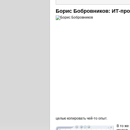
Борис Бобровников:
ИТ-про
целью копировать
чей-то
опыт.
В то же