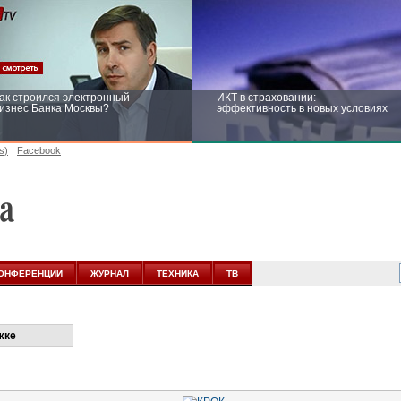
ак строился электронный
ИКТ в страховании:
изнес Банка Москвы?
эффективность в новых условиях
s)
Facebook
ейтинг CNewsInfrastructure 2015:
Информационная безопасность
риглашаем участвовать
бизнеса и госструктур: развитие в
новых условиях
ОНФЕРЕНЦИИ
ЖУРНАЛ
ТЕХНИКА
ТВ
жке