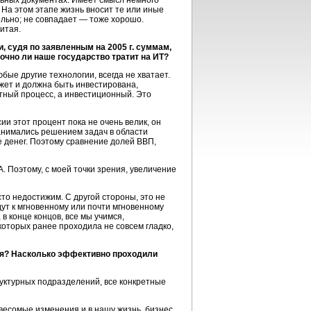
льных документах. Имеет смысл немного
 На этом этапе жизнь вносит те или иные
ельно; не совпадает — тоже хорошо.
Китая.
и, судя по заявленным на 2005 г. суммам,
чно ли наше государство тратит на ИТ?
бые другие технологии, всегда не хватает.
жет и должна быть инвестирована,
атный процесс, а инвестиционный. Это
ии этот процент пока не очень велик, он
занимались решением задач в области
е денег. Поэтому сравнение долей ВВП,
. Поэтому, с моей точки зрения, увеличение
о недостижим. С другой стороны, это не
дут к мгновенному или почти мгновенному
в конце концов, все мы учимся,
 которых ранее проходила не совсем гладко,
емя? Насколько эффективно проходили
руктурных подразделений, все конкретные
т весомые изменения и в нашу жизнь, бизнес,