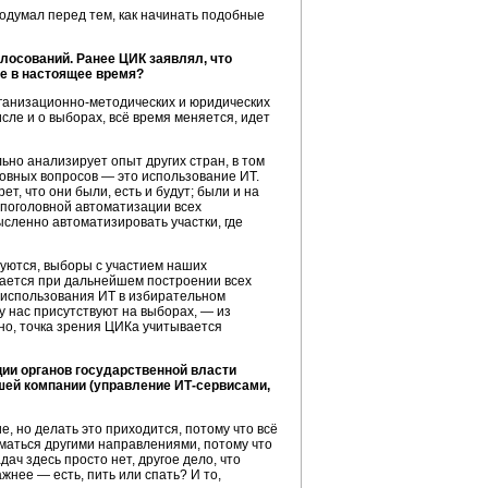
подумал перед тем, как начинать подобные
осований. Ранее ЦИК заявлял, что
ие в настоящее время?
ганизационно-методических
и юридических
сле и о выборах, всё время меняется, идет
ьно анализирует опыт других стран, в том
сновных вопросов — это использование ИТ.
т, что они были, есть и будут; были и на
о поголовной автоматизации всех
ысленно автоматизировать участки, где
уются, выборы с участием наших
ается при дальнейшем построении всех
 использования ИТ в избирательном
у нас присутствуют на выборах, — из
тно, точка зрения ЦИКа учитывается
ии органов государственной власти
ашей компании (управление
ИТ-сервисами,
 но делать это приходится, потому что всё
маться другими направлениями, потому что
ч здесь просто нет, другое дело, что
жнее — есть, пить или спать? И то,