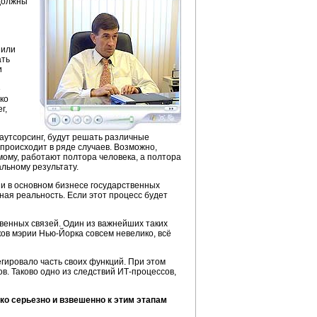
олжны
 или
ать
и
е
ко
г,
аутсорсинг, будут решать различные
происходит в ряде случаев. Возможно,
мому,
работают полтора человека, а полтора
льному результату.
 и в основном бизнесе государственных
ная реальность. Если этот процесс будет
твенных
связей. Один из важнейших таких
ков мэрии
Нью-Йорка
совсем невелико, всё
гировало часть своих функций. При этом
в. Таково одно из следствий
ИТ-процессов,
о серьезно и взвешенно к этим этапам