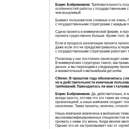
Борис Бобровников:
Требовательность госу
особенностей работы с государственными ст
чем въедливый.
Бывают пользователи сложные и не очень. Г
с государственными структурами с каждым 
Сдача проекта в коммерческой фирме, в про
проекта существенно больше. Кроме того, ф
Если в процессе реализации проекта произош
даже если это не предусматривалось в перв
с государственными структурами работают то
Поскольку у нас постоянно происходят измен
В коммерческих структурах такого, как прав
деньги, и мы переходим к следующему проек
и внимательный к мельчайшим деталям.
CNews: В прошлом году обозначилась сле
но в действительности конечным пользов
требований. Приходилось ли вам сталкив
Борис Бобровников:
Да, действительно, в 
всегда просто, потому что это такие же спе
организацией, а наша компания создает тех
население. Такие проекты, конечно, относя
Наша компания вовлечена в выборную темати
высококвалифицированных специалистов не 
прожить с ними эту жизнь. Когда многие ми
Однако это не застраховывает нас от «кули