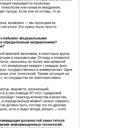
туация оказывается несколько
 технологии или начав их внедрение,
ит проще. Если они не готовы, то их
йдена, возможно — мы проходим ее
считаться. Его нужно было просто
е «слабыми» федеральными
 по определенным направлениям?
ва?
ой мировой экономики, в некоторых кругах
витыми и неразвитыми. Отсюда и появился
ассе, оказались не более чем гримасой
 это конкуренция каждого с каждым, всех
турах: государственных и коммерческих. Одни
нии этих технологий. Такова ситуация на
ет, но государство не заинтересовано
ктур, ведомств, организаций,
чета и при помощи ИТ этот «цифровой
оизойдет переход количества в качество,
, в определенный момент начнут говорить
 так должно быть, потому что
по-другому
ло, есть и будет всегда, вопрос — в его
 ликвидация должностей заместителя
дрение информационных технологий.