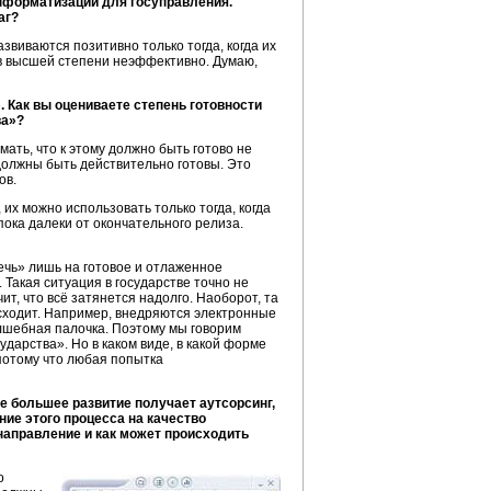
нформатизации для госуправления.
аг?
звиваются позитивно только тогда, когда их
я в высшей степени неэффективно. Думаю,
 Как вы оцениваете степень готовности
ва»?
ать, что к этому должно быть готово не
 должны быть действительно готовы. Это
ов.
их можно использовать только тогда, когда
пока далеки от окончательного релиза.
чь» лишь на готовое и отлаженное
. Такая ситуация в государстве точно не
ит, что всё затянется надолго. Наоборот, та
исходит. Например, внедряются электронные
лшебная палочка. Поэтому мы говорим
ударства». Но в каком виде, в какой форме
 потому что любая попытка
е большее развитие получает аутсорсинг,
ние этого процесса на качество
направление и как может происходить
о