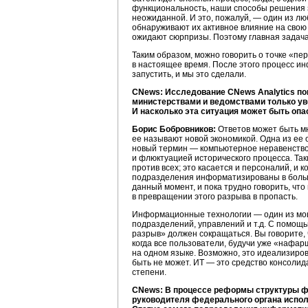
функциональность, наши способы решения з
неожиданной. И это, пожалуй, — один из лю
обнаруживают их активное влияние на свою о
ожидают сюрпризы. Поэтому главная задач
Таким образом, можно говорить о точке «пе
в настоящее время. После этого процесс ин
запустить, и мы это сделали.
CNews: Исследование CNews Analytics п
министерствами и ведомствами только ув
И насколько эта ситуация может быть оп
Борис Бобровников:
Ответов может быть мн
ее называют новой экономикой. Одна из ее
новый термин — компьютерное неравенство. 
и флюктуацией исторического процесса. Таки
против всех; это касается и персоналий, и 
подразделения информатизированы в больше
данный момент, и пока трудно говорить, что
в превращении этого разрыва в пропасть.
Информационные технологии — один из мощ
подразделений, управлений и т.д. С помо
разрыв» должен сокращаться. Вы говорите, 
когда все пользователи, будучи уже «нафа
на одном языке. Возможно, это идеализиров
быть не может. ИТ — это средство консолида
степени.
CNews: В процессе реформы структуры ф
руководителя федерального органа испол