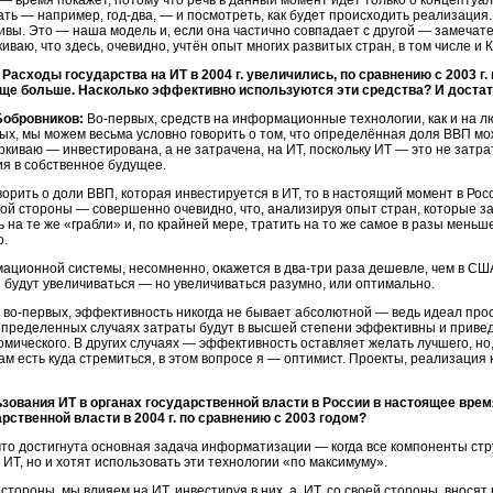
— время покажет, потому что речь в данный момент идёт только о концептуа
ать — например,
год-два, —
и посмотреть, как будет происходить реализация.
ивы. Это — наша модель и, если она частично совпадает с другой — замечат
иваю, что здесь, очевидно, учтён опыт многих развитых стран, в том числе и 
Расходы государства на ИТ в 2004 г. увеличились, по сравнению с 2003 г. 
еще больше. Насколько эффективно используются эти средства? И достато
Бобровников:
Во-первых,
средств на информационные технологии, как и на лю
ых,
мы можем весьма условно говорить о том, что определённая доля ВВП мо
ркиваю — инвестирована, а не затрачена, на ИТ, поскольку ИТ — это не затр
я в собственное будущее.
ворить о доли ВВП, которая инвестируется в ИТ, то в настоящий момент в Росс
ругой стороны — совершенно очевидно, что, анализируя опыт стран, которые 
 на те же «грабли» и, по крайней мере, тратить на то же самое в разы меньш
о.
мационной системы, несомненно, окажется в
два-три
раза дешевле, чем в США
 будут увеличиваться — но увеличиваться разумно, или оптимально.
:
во-первых,
эффективность никогда не бывает абсолютной — ведь идеал прост
В определенных случаях затраты будут в высшей степени эффективны и приве
мического. В других случаях — эффективность оставляет желать лучшего, но, 
нам есть куда стремиться, в этом вопросе я — оптимист. Проекты, реализация
ьзования ИТ в органах государственной власти в России в настоящее вр
ственной власти в 2004 г. по сравнению с 2003 годом?
что достигнута основная задача информатизации — когда все компоненты ст
 ИТ, но и хотят использовать эти технологии «по максимуму».
 стороны, мы влияем на ИТ, инвестируя в них, а, ИТ, со своей стороны, внося