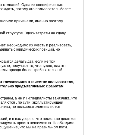
х компаний. Одна из специфических
вождать, потому что пользователь более
 многими причинами, именно поэтому
ой структуре. Здесь затраты на сдачу
нет, необходимо их учесть и реализовать,
ривать с юридических позиций, но
одится делать два, если не три.
нужно, получают то, что нужно, платят
атель гораздо более требовательный
 госзаказчика в качестве пользователя,
сительно предъявляемых к работам
 страны, а не
ИТ-специалисты
заказчика, что
являются , по сути, эксплуатирующей
азчика, но пользователем является
й, и я вас уверяю, что несколько десятков
придумать просто невозможно. Необходимо
 ощущение, что мы на правильном пути.