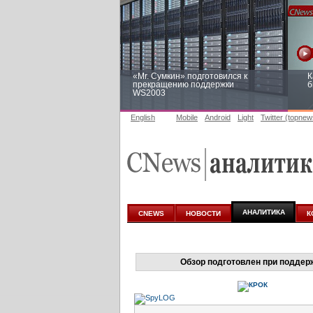
«Mr. Сумкин» подготовился к
К
прекращению поддержки
б
WS2003
English
Mobile
Android
Light
Twitter (topnew
Заоблачная оптимизация: как
Р
Faberlic изменил подход к
п
аналитике
АНАЛИТИКА
CNEWS
НОВОСТИ
К
Обзор подготовлен при поддер