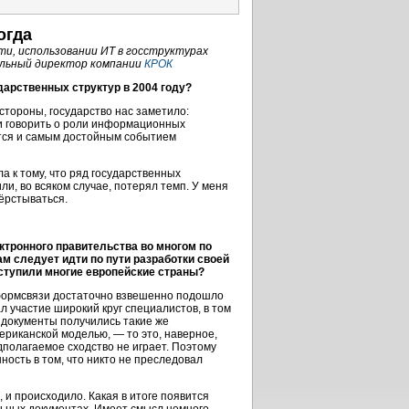
огда
и, использовании ИТ в госструктурах
ральный директор компании
КРОК
арственных структур в 2004 году?
стороны, государство нас заметило:
и говорить о роли информационных
яется и самым достойным событием
 к тому, что ряд государственных
и, во всяком случае, потерял темп. У меня
ёрстываться.
тронного правительства во многом по
м следует идти по пути разработки своей
ступили многие европейские страны?
рмсвязи достаточно взвешенно подошло
 участие широкий круг специалистов, в том
 документы получились такие же
риканской моделью, — то это, наверное,
дполагаемое сходство не играет. Поэтому
ность в том, что никто не преследовал
, и происходило. Какая в итоге появится