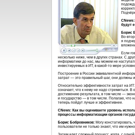
модель 
подожд
коррект
Подчёрк
CNews: 
будут 
Борис 
Во-втор
я подче
вложени
Если го
несколько ниже, чем в других странах. С д
информатики до нас, мы можем не наступать
инвестируемых в ИТ, в
какой-то
мере условн
Построение в России эквивалентной инфор
затрат — это правильный шаг, они должны и
Относительно эффективности затрат на ИТ
означает, что к нему не надо стремиться. 
достижению результата, в том числе — эконо
и государство — в том числе. Полагаю, что 
теперь пойдут лучше и эффективнее.
CNews: Как вы оцениваете уровень испол
процессы информатизации органов государ
Борис Бобровников:
Могу констатировать, 
пользователи не только знают, что им нужно
Затем идет сложный процесс, когда, с одной