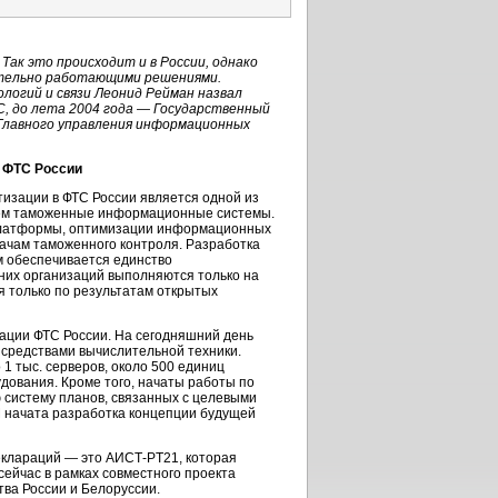
Так это происходит и в России, однако
ительно работающими решениями.
логий и связи Леонид Рейман назвал
, до лета 2004 года — Государственный
 Главного управления информационных
в ФТС России
зации в ФТС России является одной из
аем таможенные информационные системы.
атформы, оптимизации информационных
ачам таможенного контроля. Разработка
м обеспечивается единство
них организаций выполняются только на
 только по результатам открытых
ации ФТС России. На сегодняшний день
средствами вычислительной техники.
 1 тыс. серверов, около 500 единиц
ования. Кроме того, начаты работы по
 систему планов, связанных с целевыми
 начата разработка концепции будущей
еклараций — это
AИСТ-РT21,
которая
ейчас в рамках совместного проекта
ва России и Белоруссии.