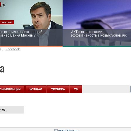
ак строился электронный
ИКТ в страховании:
изнес Банка Москвы?
эффективность в новых условиях
s)
Facebook
ейтинг CNewsInfrastructure 2015:
Информационная безопасность
риглашаем участвовать
бизнеса и госструктур: развитие в
новых условиях
ОНФЕРЕНЦИИ
ЖУРНАЛ
ТЕХНИКА
ТВ
жке