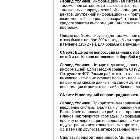
Леонид Ухлинов:
Информационная система Ф
таможенной сетью, охватывающей всю террит
таможенных подразделений. Информация, ко
центре. Внутренний информационный портал
возможностей, специально разработанных
средств защиты информации. Там реализов
программ.
Однако проблема вирусов для таможенной сл
атака была в ноябре 2004 г., когда были з
в течение двух дней. Для борьбы с вируса
CNews: Еще один вопрос, связанный с пре
сетей и т.п. Каково положение с борьбой 
Леонид Ухлинов:
Четыре года назад практи
информацией. Если сегодня сравнить базу 
Сотрудники ФТС России работают по выявлен
выявлено несколько случаев попыток несанк
на рынке за свежие данные, на самом деле 
информации строить
какие-либо
бизнес-пла
CNews: И последний вопрос традиционен 
Леонид Ухлинов:
Приоритетными задачами р
внедрение системы анализа и управления р
Важнейшее направление работы — организац
Планов, как говорится, громадье. Информац
проекту модернизации информационных сист
году устранить межведомственные противор
с системами других заинтересованных мини
Сделать предстоит еще многое. Мы рассчит