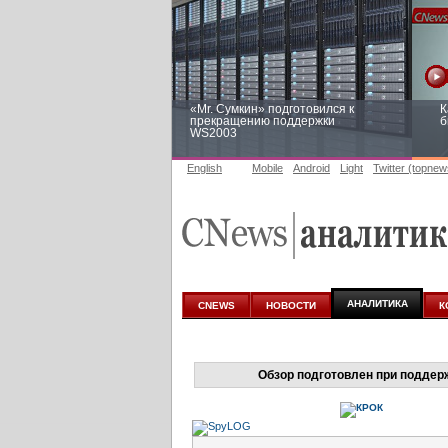
«Mr. Сумкин» подготовился к
К
прекращению поддержки
б
WS2003
English
Mobile
Android
Light
Twitter (topnew
Заоблачная оптимизация: как
Р
Faberlic изменил подход к
п
аналитике
АНАЛИТИКА
CNEWS
НОВОСТИ
К
Обзор подготовлен при поддер