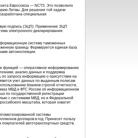
нзита Евросоюза — NCTS. Это позволило
орию Литвы. Для решения той задачи
разработана специальная
ровую подпись (ЭЦП). Применение ЭЦП
стема электронного декларирования
информационную систему таможенных
оженную границу. Формируется единая база
нами автоинспекции.
ее функций — оперативное информирование
ехники, анализ данных и поддержка
 по запросу информацию о присутствии на
оявится учет данных по выданным полисам
спользованию бланков строгой отчетности,
риказ МВД и ФТС России об информационном
ных по государственной регистрации
лько с системами МВД, но и Федеральной
российского масштаба, которая охватит
автоматизированной системы
ллионов долларов в год. Принесет пользу
х покупателей автотранспортных средств.