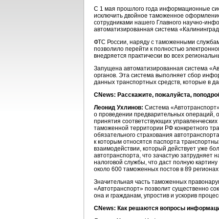
С 1 мая прошлого года информационные си
исключить двойное таможенное оформление 
сотрудниками нашего Главного
научно-инф
автоматизированная система «Калининград
ФТС России, наряду с таможенными службам
позволило перейти к полностью электронно
внедряется практически во всех региональн
Запущена автоматизированная система «Ав
органов. Эта система выполняет сбор инф
данных транспортных средств, которые в д
CNews: Расскажите, пожалуйста, поподро
Леонид Ухлинов:
Система «Автотранспорт»
о проведении предварительных операций, о
принятия соответствующих управленческих 
таможенной территории РФ конкретного тра
обязательного страхования автотранспорта
к которым относятся паспорта транспортн
взаимодействии, который действует уже бол
автотранспорта, что зачастую затрудняет 
налоговой службы, что даст полную картину
около 600 таможенных постов в 89 регионах
Значительная часть таможенных правонаруш
«Автотранспорт» позволит существенно сок
она и гражданам, упростив и ускорив проц
CNews: Как решаются вопросы информаци