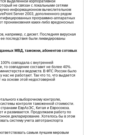
ется выделенной корпоративной
который не связан с локальными сетями
аучно-информационном
вычислительном
ePoint Server 2003, дополненного рядом
сертифицированных
программно-аппаратных
 от проникновения
каких-либо
вредоносных
в, например, с дискет. Последняя вирусная
а ее последствия были ликвидированы
ы данных МВД, таможни, абонентов сотовых
а 100% совпадала с внутренней
, то совпадение составит не более 40%.
 министерств и ведомств. В ФТС России было
нас не работают. Так что то, что выдается
т на основе этой недостоверной
тального к выборочному контролю,
 системы контроля таможенной стоимости.
 странами ЕврАзЭС, Китая и Евросоюза.
ет и развивается. Продолжаем работу по
нное декларирование. Хотелось бы в этом
вать систему учета автотранспорта
соответствовать самым лучшим мировым