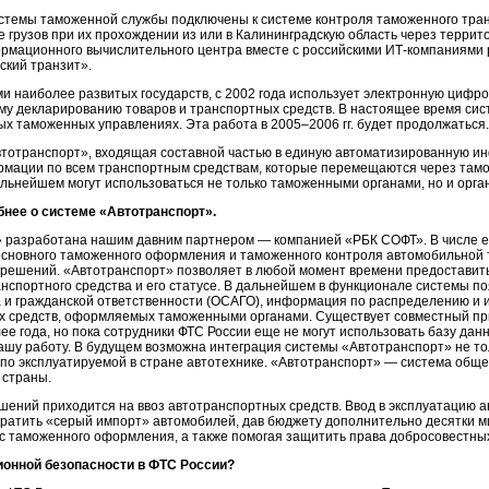
стемы таможенной службы подключены к системе контроля таможенного тра
грузов при их прохождении из или в Калининградскую область через террит
ормационного
вычислительного центра вместе с российскими
ИТ-компаниями
ский транзит».
и наиболее развитых государств, с 2002 года использует электронную циф
му декларированию товаров и транспортных средств. В настоящее время си
ых таможенных управлениях. Эта работа в 2005–2006 гг. будет продолжаться.
тотранспорт», входящая составной частью в единую автоматизированную 
ормации по всем транспортным средствам, которые перемещаются через там
альнейшем могут использоваться не только таможенными органами, но и орга
бнее о системе «Автотранспорт».
 разработана нашим давним партнером — компанией «РБК СОФТ». В числе 
сновного таможенного оформления и таможенного контроля автомобильной т
решений. «Автотранспорт» позволяет в любой момент времени предоставить
нспортного средства и его статусе. В дальнейшем в функционале системы п
 и гражданской ответственности (ОСАГО), информация по распределению и и
ых средств, оформляемых таможенными органами. Существует совместный п
ее года, но пока сотрудники ФТС России еще не могут использовать базу дан
нашу работу. В будущем возможна интеграция системы «Автотранспорт» не то
 по эксплуатируемой в стране автотехнике. «Автотранспорт» — система обще
 страны.
ений приходится на ввоз автотранспортных средств. Ввод в эксплуатацию 
ратить «серый импорт» автомобилей, дав бюджету дополнительно десятки ми
есс таможенного оформления, а также помогая защитить права добросовестны
онной безопасности в ФТС России?