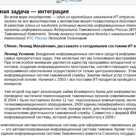
ная задача — интеграция
Во всем мире государство — один из крупнейших заказчиков
ИТ-отрасли.
далеко не все министерства и ведомства могут похвастаться действ
В качестве одних из наиболее успешных министр информационных техно
проекты информатизации Федеральной Таможенной службы России (ФТС
Таможенный Комитет). Этому вопросу посвящена беседа с начальником
технологий
ФТС России
Леонидом Ухлиновым.
CNews: Леонид Михайлович, расскажите о сегодняшнем состоянии ИТ 
Леонид Ухлинов:
Внедрение информационных систем и средств информати
самых приоритетных задач. Уже несколько лет мы планомерно выстраив
При этом особое внимание уделяется единству
программно-аппаратной
пл
потоков, созданию информационного пространства, соответствующего зад
программного обеспечения осуществляется только централизованно. Эти
информационных систем таможенной службы. Закупки любых услуг сторон
конкурсной основе. Начиная с 2003 г. все поставки
ИТ-продуктов
проводятся
конкурсов.
Уже второй год идет реализация займа Всемирного банка для информатиз
проведено частичное переоснащение таможенных органов современными 
В 2004 г. было поставлено более 11 тыс. персональных компьютеров, около
телекоммуникационного оборудования, 2600 единиц периферийного оборуд
созданию информационных систем, прежде всего, для перехода на единую
показателями деятельности таможенной службы. Совместно с фирмой IBM
информационной системы, которая должна заработать к 2008 г.
ве комплексные автоматизированные системы для оформления таможенных д
— это автоматизированная информационная система таможни. Кроме того, с
 единая информационная система Таможенного комитета Союзного государст