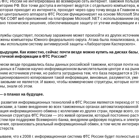
ТС России не интегрирована во всемирную сеть интернет. Таможня пользу
орию РФ. Все точки доступа в интернет ведутся с отдельного компьютера, 
торая приходит из интернета, проходит через одну точку входа в Главном
н
 центрального аппарата ФТС России функционирует на основе Microsoft Shar
 РБК СОФТ
веб-приложений
на платформе Microsoft .NET с использованием 
ано техническое решение, обеспечивающее защиту от утечки информации и
ужбы существует, поскольку заражение может произойти из других источнико
аражены компьютеры Южного федерального округа. Атака была локализована, 
ми мы используем систему антивирусной защиты «Лаборатории Касперского».
дыдущим. Как известно, сейчас почти везде можно купить на дисках баз
с утечкой информации в ФТС России?
чески везде продавались базы данных российской таможни, которая почти н
данных в Главном
научно-информационном
вычислительном центре и на рынке
ию источников утечки, но работа затруднена тем, что база передается в 19
ционированного копирования такой информации, виновные, разумеется, уже у 
таковыми не является. И важно, чтобы коммерческие структуры, которые хотя
ны,
знали об этом.
— о планах на будущее.
азвития информационных технологий в ФТС России являются переход от то
исками, а также внедрение во всех таможенных органах автоматизированной
ия информационного обмена с коллегами из других стран, прежде всего, со
ионная структура ФТС России — это живой организм, который постоянно раст
ем при поддержке Всемирного банка, внедряем цифровую подпись и электро
ечия, организовать реальный информационный обмен, в том числе интегриро
стерств.
ываем, что к 2008 г. информационная система ФТС России будет полностью 