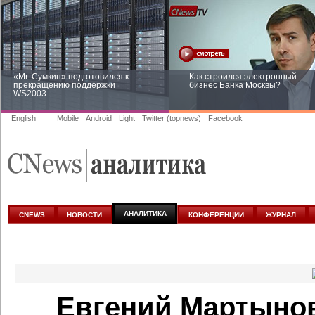
«Mr. Сумкин» подготовился к
Как строился электронный
прекращению поддержки
бизнес Банка Москвы?
WS2003
English
Mobile
Android
Light
Twitter (topnews)
Facebook
Заоблачная оптимизация: как
Рейтинг CNewsInfrastructure 20
Faberlic изменил подход к
приглашаем участвовать
аналитике
АНАЛИТИКА
CNEWS
НОВОСТИ
КОНФЕРЕНЦИИ
ЖУРНАЛ
Евгений Мартынов