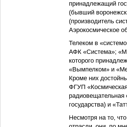
принадлежащий госу
(бывший воронежск
(производитель сис
Аэрокосмическое о
Телеком в «систем
АФК «Система»; «М
которого принадле
«Вымпелком» и «Ме
Кроме них достойн
ФГУП «Космическая
радиовещательная с
государства) и «Та
Несмотря на то, чт
отрасли, они, по м