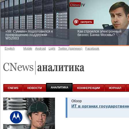
«Mr. Сумкин» подготовился к
Как строился электронный
прекращению поддержки
бизнес Банка Москвы?
WS2003
English
Mobile
Android
Light
Twitter (topnews)
Facebook
Заоблачная оптимизация: как
Рейтинг CNewsInfrastructure 20
Faberlic изменил подход к
приглашаем участвовать
аналитике
АНАЛИТИКА
CNEWS
НОВОСТИ
КОНФЕРЕНЦИИ
ЖУРНАЛ
Обзор
ИТ в органах государствен