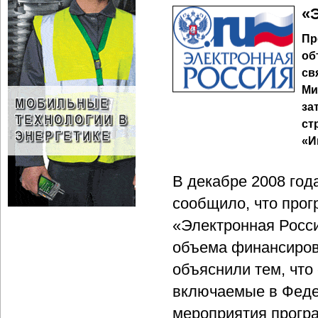
«
Пр
об
св
Ми
за
ст
«И
В декабре 2008 год
сообщило, что про
«Электронная Росси
объема финансиров
объяснили тем, что
включаемые в Феде
мероприятия прогр