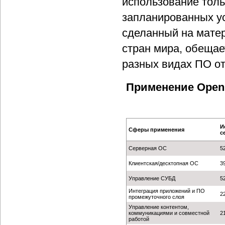
использование толь
запланированных ус
сделанный на мате
стран мира, обещае
разных видах ПО от
Применение Open 
И
Сферы применения
с
Серверная ОС
5
Клиентская/десктопная ОС
3
Управление СУБД
5
Интеграция приложений и ПО
2
промежуточного слоя
Управление контентом,
коммуникациями и совместной
2
работой