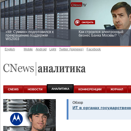
«Mr. Сумкин» подготовился к
Как строился электронный
прекращению поддержки
бизнес Банка Москвы?
WS2003
English
Mobile
Android
Light
Twitter (topnews)
Facebook
Заоблачная оптимизация: как
Рейтинг CNewsInfrastructure 20
Faberlic изменил подход к
приглашаем участвовать
аналитике
АНАЛИТИКА
CNEWS
НОВОСТИ
КОНФЕРЕНЦИИ
ЖУРНАЛ
Обзор
ИТ в органах государствен