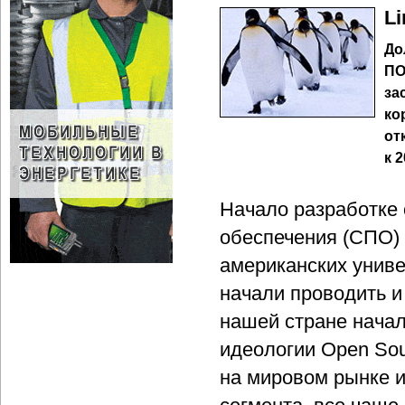
L
До
ПО
за
ко
от
к 
Начало разработке 
обеспечения (СПО) 
американских униве
начали проводить и
нашей стране начал
идеологии Open So
на мировом рынке и