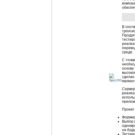
компан
обеспе
В соот
трехси
Продук
тестир
реализ
перево
среде.
С точк
необхо
основу
высоко
сделан
являютс
Сервер
реализ
использ
приложе
Проект
Формир
Выбор 
одновр
на буд
Тестир