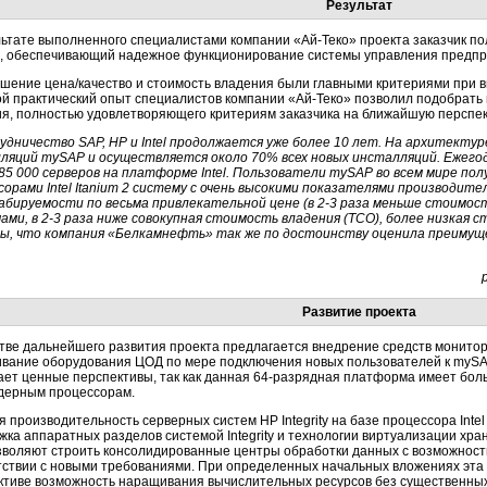
Результат
льтате выполненного специалистами компании «Ай-Теко» проекта заказчик п
, обеспечивающий надежное функционирование системы управления предп
шение цена/качество и стоимость владения были главными критериями при
й практический опыт специалистов компании «Ай-Теко» позволил подобрать
я, полностью удовлетворяющего критериям заказчика на ближайшую перспек
дничество SAP, HP и Intel продолжается уже более 10 лет. На архитектуре
ляций mySAP и осуществляется около 70% всех новых инсталляций. Ежего
85 000 серверов на платформе Intel. Пользователи mySAP во всем мире получ
сорами Intel Itanium 2 систему с очень высокими показателями производит
бируемости по весьма привлекательной цене (в 2-3 раза меньше стоимост
ами, в 2-3 раза ниже совокупная стоимость владения (TCO), более низкая с
ы, что компания «Белкамнефть» так же по достоинству оценила преимущ
Развитие проекта
стве дальнейшего развития проекта предлагается внедрение средств монито
вание оборудования ЦОД по мере подключения новых пользователей к mySA
ает ценные перспективы, так как данная 64-разрядная платформа имеет бол
дерным процессорам.
 производительность серверных систем HP Integrity на базе процессора Intel
жка аппаратных разделов системой Integrity и технологии виртуализации хр
зволяют строить консолидированные центры обработки данных с возможност
тствии с новыми требованиями. При определенных начальных вложениях эта
ктиве возможность наращивания вычислительных ресурсов без существенны