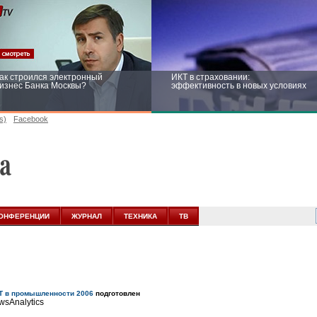
ак строился электронный
ИКТ в страховании:
изнес Банка Москвы?
эффективность в новых условиях
s)
Facebook
ейтинг CNewsInfrastructure 2015:
Информационная безопасность
риглашаем участвовать
бизнеса и госструктур: развитие в
новых условиях
ОНФЕРЕНЦИИ
ЖУРНАЛ
ТЕХНИКА
ТВ
Т в промышленности 2006
подготовлен