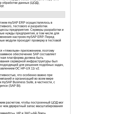
р обработки данных (ЦОД),
RP.
ятием mySAP ERP осуществлялось в
ивного, тестового и разработки.
цессы предприятия. Серверы разработки и
ые нужды предприятия, в том числе для
зменения настроек mySAP ERP. Перед
ые модули проходят проверку в тестовой
ся «тяжелым» приложением, поэтому
раммное обеспечение SAP составляет
атная платформа должна быть
ывания серверной инфраструктуры был
 подходящей для решения подобных задач,
равлением ОС HP-UX 11i v2.
тивностью, что особенно важно при
омпаний и организаций во всем мире
mySAP Business Suite, в частности, с
gence (SAP BI).
ким расчетом, чтобы построенный ЦОД мог
ее чем двукратный запас масштабирования
камнефть», HP и ЗАО «Ай-Теко».