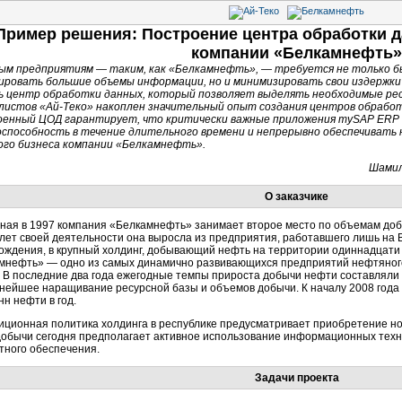
Пример решения: Построение центра обработки 
компании «Белкамнефть»
ым предприятиям — таким, как «Белкамнефть», — требуется не только б
ировать большие объемы информации, но и минимизировать свои издержки 
 центр обработки данных, который позволяет выделять необходимые ресу
листов «Ай-Теко» накоплен значительный опыт создания центров обрабо
енный ЦОД гарантирует, что критически важные приложения mySAP ERP 
способность в течение длительного времени и непрерывно обеспечивать
ого бизнеса компании «Белкамнефть».
Шамил
О заказчике
ная в 1997 компания «Белкамнефть» занимает второе место по объемам доб
 лет своей деятельности она выросла из предприятия, работавшего лишь на
ождения, в крупный холдинг, добывающий нефть на территории одиннадцати
мнефть» — одно из самых динамично развивающихся предприятий нефтяного 
. В последние два года ежегодные темпы прироста добычи нефти составлял
нейшее наращивание ресурсной базы и объемов добычи. К началу 2008 года
нн нефти в год.
иционная политика холдинга в республике предусматривает приобретение н
обычи сегодня предполагает активное использование информационных техно
тного обеспечения.
Задачи проекта