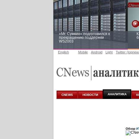
«Mr. Сумкин» подготовился к
К
прекращению поддержки
б
WS2003
English
Mobile
Android
Light
Twitter (topnew
Заоблачная оптимизация: как
Р
Faberlic изменил подход к
п
аналитике
АНАЛИТИКА
CNEWS
НОВОСТИ
К
Обзор
И