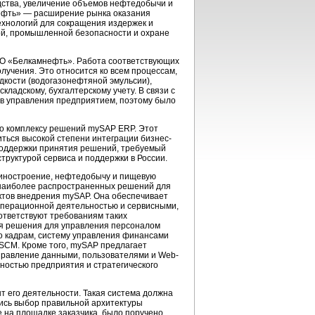
ства, увеличение объемов нефтедобычи и
ефть» — расширение рынка оказания
хнологий для сокращения издержек и
ой, промышленной безопасности и охране
АО «Белкамнефть». Работа соответствующих
олучения. Это относится ко всем процессам,
дкости (водогазонефтяной эмульсии),
ладскому, бухгалтерскому учету. В связи с
в управления предприятием, поэтому было
о комплексу решений mySAP ERP. Этот
ться высокой степени интеграции бизнес-
поддержки принятия решений, требуемый
руктурой сервиса и поддержки в России.
иностроение, нефтедобычу и пищевую
 наиболее распространенных решений для
ктов внедрения mySAP. Она обеспечивает
операционной деятельностью и сервисными,
ответствуют требованиям таких
ая решения для управления персоналом
 кадрам, систему управления финансами
 SCM. Кроме того, mySAP предлагает
правление данными, пользователями и Web-
ностью предприятия и стратегического
 его деятельности. Такая система должна
лись выбор правильной архитектуры
 на площадке заказчика, было поручено