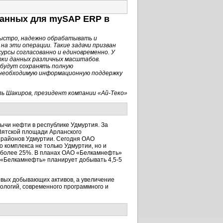
данных для mySAP ERP в
ыстро, надежно обрабатывать и
на эти операции. Такие задачи призван
рсы согласованно и единовременно. У
тки данных различных масштабов.
будут сохранять полную
 необходимую информационную поддержку
ь Шакиров, президент компании «Ай-Теко»
ычи нефти в республике Удмуртия. За
 Вятской площади Арланского
 районов Удмуртии. Сегодня ОАО
комплекса не только Удмуртии, но и
и более 25%. В планах ОАО «Белкамнефть»
 «Белкамнефть» планирует добывать 4,5-5
овых добывающих активов, а увеличение
логий, современного программного и