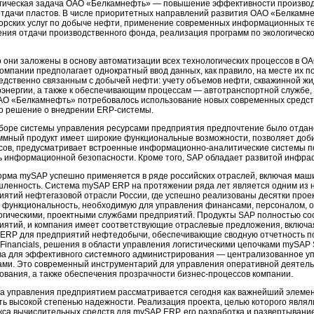
гическая задача ОАО «Белкамнефть» — повышение эффективности производ
тдачи пластов. В числе приоритетных направлений развития ОАО «Белкамн
орских услуг по добыче нефти, применение современных информационных те
ния отдачи производственного фонда, реализация программ по экологическ
 они заложены в основу автоматизации всех технологических процессов в О
омпании предполагает однократный ввод данных, как правило, на месте их п
едственно связанным с добычей нефти: учету объемов нефти, скважинной жи
энергии, а также к обеспечивающим процессам — автотранспортной службе, ск
АО «Белкамнефть» потребовалось использование новых современных средст
о решение о внедрении ERP-системы.
боре системы управления ресурсами предприятия предпочтение было отдан
ммный продукт имеет широкие функциональные возможности, позволяет доби
сов, предусматривает встроенные информационно-аналитические системы 
ь информационной безопасности. Кроме того, SAP обладает развитой инфраст
рма mySAP успешно применяется в ряде российских отраслей, включая маш
ленность. Система mySAP ERP на протяжении ряда лет является одним из
иятий нефтегазовой отрасли России, где успешно реализованы десятки прое
 функциональность, необходимую для управления финансами, персоналом, 
огическими, проектными службами предприятий. Продукты SAP полностью со
иятий, и компания имеет соответствующие отраслевые предложения, включ
ЕRP для предприятий нефтедобычи, обеспечивающие сводную отчетность по
Financials, решения в области управления логистическими цепочками mySAP
ва для эффективного системного администрирования — централизованное у
ами. Это современный инструментарий для управления оперативной деятель
ования, а также обеспечения прозрачности бизнес-процессов компании.
а управления предприятием рассматривается сегодня как важнейший элемент
ть высокой степенью надежности. Реализация проекта, целью которого явля
кса вычислительных средств для mySAP ERP, его разработка и развертывание