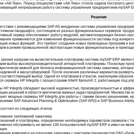
ии «Ай-Теко». Перед специалистами «Ай-Теко» стояла задача построить цент
чивающий непрерывную работу системы управления предприятием mySAP E
Решение
ветствии с рекомендациями SAP AG внедрение системы управления предпри
стемном ландшафте, состоящем из разных функциональных серверов: продукт
тивный сервер обеспечивает работу модулей, автоматизирующих бизнес-про
ования применяются для изменения функциональности системы под конкретн
ации новых функций. Это требует создания новых прикладных программ и и
дом в режим промышленной эксплуатации новые функциональные и прикладн
и зрения нагрузки на вычислительную платформу система mySAP ERP являет
дим выбор высокопроизводительной аппаратной платформы. Поскольку прог
 критически важной для бизнеса информационной системы заказчика, аппар
надежной и масштабируемой. После изучения различных вариантов разверт
 соответствующий выбор. Одной из платформ в отрасли, наилучшим образом
я серверы HP Integrity с процессорами Intel® Itanium® 2, работающие под уп
ы HP Integrity обладают высокой надежностью, производительностью и эффек
ации решений в области критически важных задач предприятий. Множество к
уют мощные серверы HP Integrity для работы с такими бизнес-решениями, как 
ниями SAP Advanced Planning & Optimization (SAP APO) и SAP Business Intelli
 состоял из следующих этапов:
ование требований заказчика.
решений и платформы, определение необходимых параметров серверов с та
еменно обслуживать не менее 100 пользователей mySAP ERP и имел не мен
ущее.
ование комплекса на площадке заказчика с участием специалистов ОАО «Бел