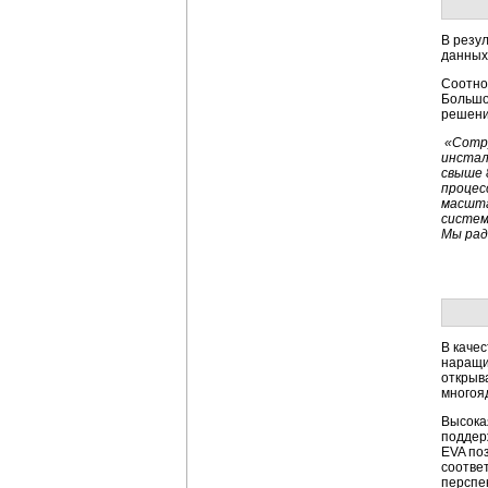
В резу
данных
Соотно
Большо
решени
«Сотру
инстал
свыше 
процес
масшта
систем
Мы рад
В каче
наращи
открыв
многоя
Высокая
поддер
EVA по
соотве
перспе