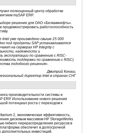
олучил полноценный центр обработки
риятием mySAP ERP.
 выборе решения для ОАО «Белкамнефть».
 и продемонстрировать работоспособность
тиву.
 Intel уже произведено свыше 25 000
дно под продукты SAP устанавливается
ают на серверах HP Integrity с
ельности, надежности и
ь эксплуатации по сравнению с RISC-
тоимость поддержки по сравнению с RISC).
ества подобного решения».
Дмитрий Конаш,
региональный директор Intel в странах СНГ
ринга производительности системы и
P ERP. Использование нового решения
ьшой потенциал роста с переходом к
 Itanium 2, экономическая эффективность,
анения дисковым массивом HP StorageWorks
ью гибкого перераспределения ресурсов в
 платформа обеспечит в долгосрочной
х дополнительных инвестиций.