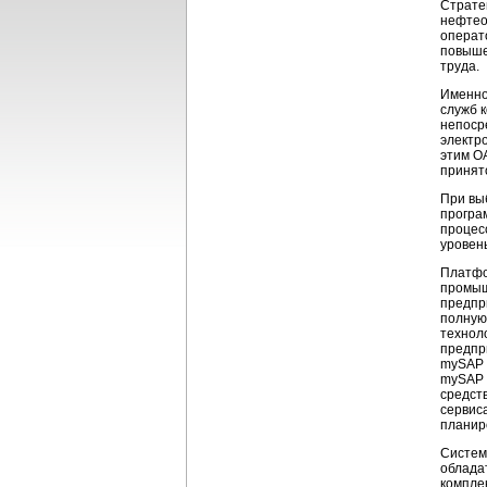
Страте
нефтео
операт
повыше
труда.
Именно
служб к
непоср
электро
этим О
принят
При вы
програ
процес
уровен
Платфо
промыш
предпр
полную
технол
предпр
mySAP 
mySAP 
средст
сервис
планир
Систем
облада
компле