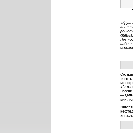
«Крупн
анализ
решать
специа
Постро
работо
основн
Создан
девять
местор
«Белка
России
— даль
млн. то
Инвест
нефтед
аппара