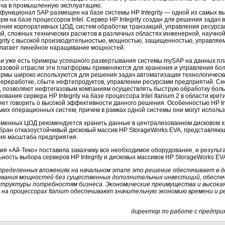
ча в промышленную эксплуатацию.
 функционал SAP размещен на базе системы HP Integrity — одной из самых 
м на базе процессоров Intel. Сервер HP Integrity создан для решения задач
ения корпоративных ЦОД, систем обработки транзакций, управления ресурса
й, сложных технических расчетов в различных областях инженерной, научной
egrity с высокой производительностью, мощностью, защищенностью, управляе
лагает линейное наращивание мощностей.
ии уже есть примеры успешного развертывания системы mySAP на данных пл
азовой отрасли эти платформы применяются для хранения и управления бо
рмы широко используются для решения задач автоматизации технологическ
ереработке, сбыте нефтепродуктов, управлении ресурсами предприятий. Си
ity, позволяют нефтегазовым компаниям осуществлять быструю обработку бо
ования сервера HP Integrity на базе процессора Intel Itanium 2 в области кр
яет говорить о высокой эффективности данного решения. Особенностью HP In
ьких операционных систем, причем в рамках одной системы они могут исполь
еменных ЦОД рекомендуется хранить данные в централизованном дисковом х
бран отказоустойчивый дисковый массив HP StorageWorks EVA, представляю
ия масштаба предприятия.
ия «Ай-Теко» поставила заказчику все необходимое оборудование, и резуль
ьность выбора серверов HP Integrity и дисковых массивов HP StorageWorks E
пределенных вложениях на начальном этапе это решение обеспечивает в 
вания мощностей без существенных дополнительных инвестиций, обеспе
труктуры потребностям бизнеса. Экономические преимущества и высок
ity на процессорах Itanium обеспечивают значительную экономию времени и р
директор по работе с предпри