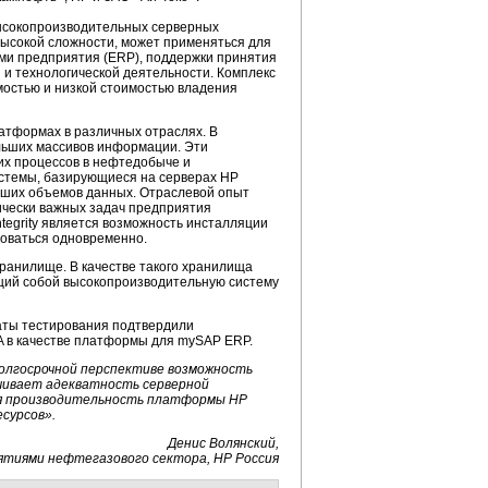
высокопроизводительных серверных
 высокой сложности, может применяться для
ми предприятия (ERP), поддержки принятия
 и технологической деятельности. Комплекс
мостью и низкой стоимостью владения
атформах в различных отраслях. В
льших массивов информации. Эти
их процессов в нефтедобыче и
стемы, базирующиеся на серверах HP
льших объемов данных. Отраслевой опыт
итически важных задач предприятия
tegrity является возможность инсталляции
зоваться одновременно.
ранилище. В качестве такого хранилища
щий собой высокопроизводительную систему
таты тестирования подтвердили
VA в качестве платформы для mySAP ERP.
долгосрочной перспективе возможность
чивает адекватность серверной
ая производительность платформы HP
есурсов».
Денис Волянский,
ятиями нефтегазового сектора, НР Россия