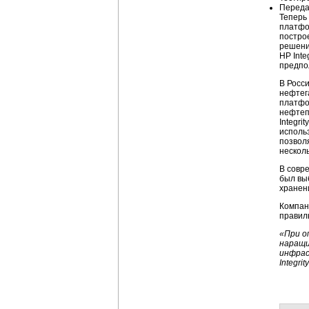
Переда
Теперь
платфор
постро
решени
HP Int
предпо
В Росс
нефтег
платфо
нефтеп
Integr
использ
позвол
нескол
В совр
был вы
хранен
Компан
правил
«При о
наращи
инфрас
Integr