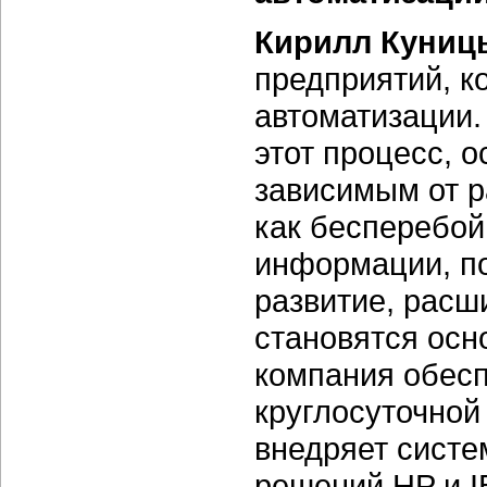
Кирилл Куниц
предприятий, к
автоматизации.
этот процесс, 
зависимым от р
как бесперебой
информации, п
развитие, расш
становятся осн
компания обесп
круглосуточной
внедряет систе
решений HP и I