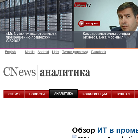
«Mr. Сумкин» подготовился к
Как строился электронный
прекращению поддержки
бизнес Банка Москвы?
WS2003
English
Mobile
Android
Light
Twitter (topnews)
Facebook
Заоблачная оптимизация: как
Рейтинг CNewsInfrastructure 20
Faberlic изменил подход к
приглашаем участвовать
аналитике
АНАЛИТИКА
CNEWS
НОВОСТИ
КОНФЕРЕНЦИИ
ЖУРНАЛ
Обзор
ИТ в пром