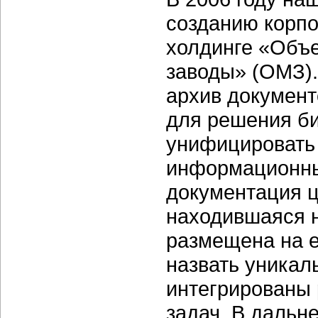
созданию корпо
холдинге «Объ
заводы» (ОМЗ).
архив документ
для решения б
унифицировать
информационны
документация ц
находившаяся н
размещена на е
назвать уникал
интегрированы
задач. В даль