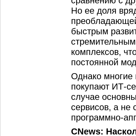
сравнению с д
Но ее доля вря
преобладающей.
быстрым развит
стремительным
комплексов, чт
постоянной мод
Однако многие
покупают ИТ-се
случае основны
сервисов, а не 
программно-апп
CNews: Наскол