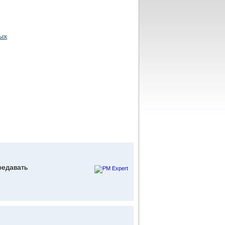
ых
редавать