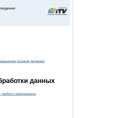
блюдения
кращения подачи питания
бработки данных
я любого компонента