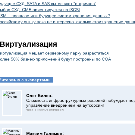
удущее СХД: SATA и SAS вытесняют "старичков"
ыбор СХД: СМБ ориентируется на iSCSI
SM – прошлое или будущее систем хранения данных?
оссийскому рынку пока не интересно, сколько стоит хранение данн
Виртуализация
иртуализация мешает серверному парку разрастаться
олее 50% бизнес-приложений будут построены по СOA
Интервью с экспертами
Олег Билев:
Сложность инфраструктурных решений побуждает пе
управление внедрением на аутсорсинг
читать полное интервью
Максим Галимов: