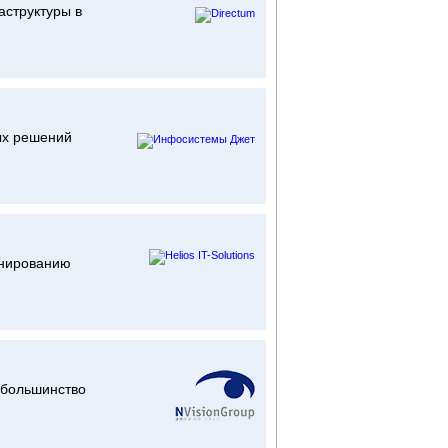
аструктуры в
ых решений
анированию
 большинство