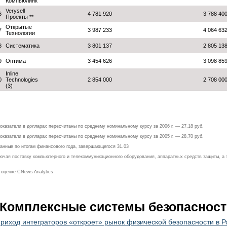
Компьюлинк
Verysell
6
4 781 920
3 788 40
Проекты **
Открытые
7
3 987 233
4 064 63
Технологии
8
Систематика
3 801 137
2 805 13
9
Оптима
3 454 626
3 098 85
Inline
0
Technologies
2 854 000
2 708 00
(3)
оказатели в долларах пересчитаны по среднему номинальному курсу за 2006 г. — 27,18 руб.
оказатели в долларах пересчитаны по среднему номинальному курсу за 2005 г. — 28,70 руб.
анные по итогам финансового года, завершающегося 31.03
лючая поставку компьютерного и телекоммуникационного оборудования, аппаратных средств защиты, а
о оценке CNews Analytics
Комплексные системы безопасност
риход интеграторов «откроет» рынок физической безопасности в Р