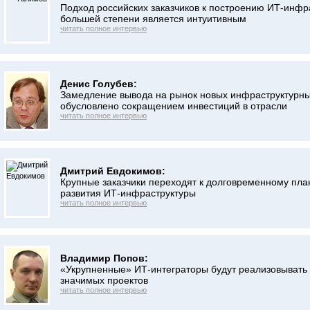
Подход российских заказчиков к построению ИТ-инфр
большей степени является интуитивным
читать полное интервью
Денис Голубев:
Замедление вывода на рынок новых инфраструктурн
обусловлено сокращением инвестиций в отрасли
читать полное интервью
Дмитрий Евдокимов:
Крупные заказчики переходят к долговременному пл
развития ИТ-инфраструктуры
читать полное интервью
Владимир Попов:
«Укрупненные» ИТ-интеграторы будут реализовывать
значимых проектов
читать полное интервью