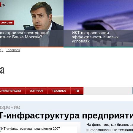
ак строился электронный
ИКТ в страховании:
изнес Банка Москвы?
эффективность в новых
условиях
s)
Facebook
ейтинг CNewsInfrastructure
Информационная
015: приглашаем
безопасность бизнеса и
частвовать
госструктур: развитие в
ОНФЕРЕНЦИИ
ЖУРНАЛ
ТЕХНИКА
ТВ
новых условиях
озрение
Т-инфраструктура предприяти
На фоне того, как бизнес 
информационные технолог