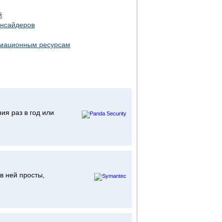
й
инсайдеров
рмационным ресурсам
я раз в год или
в ней просты,