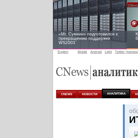
«Mr. Сумкин» подготовился к
К
прекращению поддержки
б
WS2003
English
Mobile
Android
Light
Twitter (topnew
Заоблачная оптимизация:
Р
как Faberlic изменил подход
2
к аналитике
у
АНАЛИТИКА
CNEWS
НОВОСТИ
К
oб
И