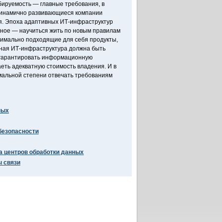
бируемость — главные требования, в
динамично развивающиеся компании
. Эпоха адаптивных ИТ-инфраструктур
вное — научиться жить по новым правилам
тимально подходящие для себя продукты,
нная ИТ-инфраструктура должна быть
 гарантировать информационную
еть адекватную стоимость владения. И в
мальной степени отвечать требованиям
ных
безопасности
а центров обработки данных
 связи