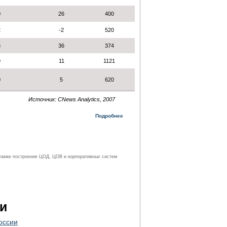
0
26
400
2
-2
520
8
36
374
9
11
1121
0
5
620
Источник: CNews Analytics, 2007
Подробнее
 также построение ЦОД, ЦОВ и корпоративных систем
и
оссии