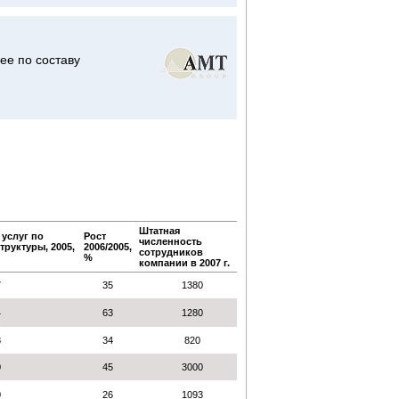
ее по составу
Штатная
 услуг по
Рост
численность
руктуры, 2005,
2006/2005,
сотрудников
%
компании в 2007 г.
7
35
1380
4
63
1280
8
34
820
0
45
3000
0
26
1093