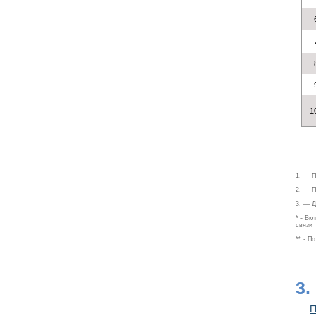
1
1. — П
2. — П
3. — Д
* - Вк
связи
** - П
3.
П