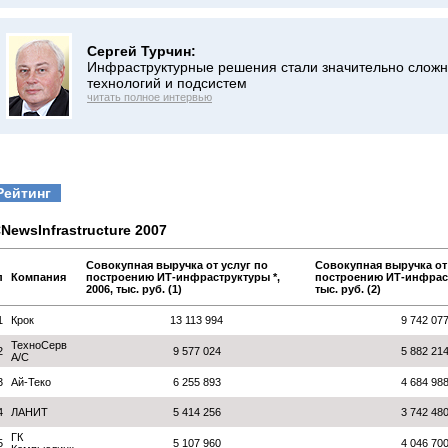
Сергей Турчин:
Инфраструктурные решения стали значительно сложн
технологий и подсистем
читать полное интервью
Рейтинг
NewsInfrastructure 2007
Совокупная выручка от услуг по
Совокупная выручка от
п
Компания
построению ИТ-инфраструктуры *,
построению ИТ-инфраст
2006, тыс. руб. (1)
тыс. руб. (2)
1
Крок
13 113 994
9 742 07
ТехноСерв
2
9 577 024
5 882 21
А/С
3
Ай-Теко
6 255 893
4 684 98
4
ЛАНИТ
5 414 256
3 742 48
ГК
5
5 107 960
4 046 70