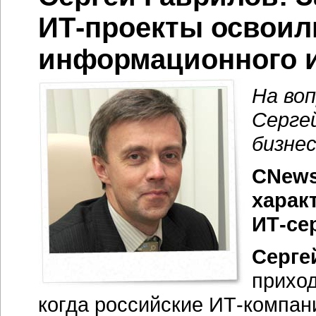
ИТ-проекты
освоил
информационного и
На во
Серге
бизне
CNews
харак
ИТ-се
Серге
приход
когда российские
ИТ-компан