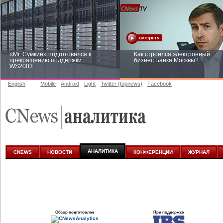
«Mr. Сумкин» подготовился к
Как строился электронный
прекращению поддержки
бизнес Банка Москвы?
WS2003
English
Mobile
Android
Light
Twitter (topnews)
Facebook
Заоблачная оптимизация: как
Рейтинг CNewsInfrastructure 20
Faberlic изменил подход к
приглашаем участвовать
аналитике
АНАЛИТИКА
CNEWS
НОВОСТИ
КОНФЕРЕНЦИИ
ЖУРНАЛ
Обзор подготовлен
При поддержке