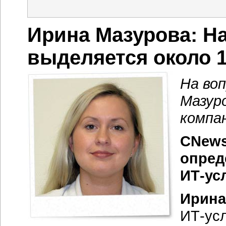
Ирина Мазурова: Н
выделяется около 
На во
Мазур
компа
CNews
опред
ИТ-ус
Ирина
ИТ-ус