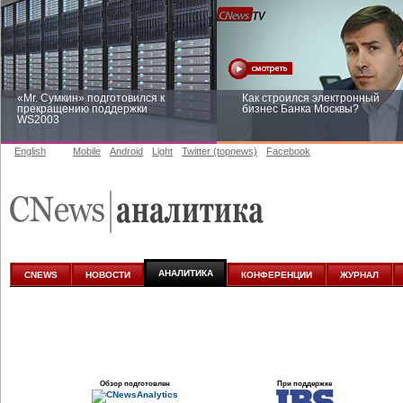
«Mr. Сумкин» подготовился к
Как строился электронный
прекращению поддержки
бизнес Банка Москвы?
WS2003
English
Mobile
Android
Light
Twitter (topnews)
Facebook
Заоблачная оптимизация: как
Рейтинг CNewsInfrastructure 20
Faberlic изменил подход к
приглашаем участвовать
аналитике
АНАЛИТИКА
CNEWS
НОВОСТИ
КОНФЕРЕНЦИИ
ЖУРНАЛ
Обзор подготовлен
При поддержке