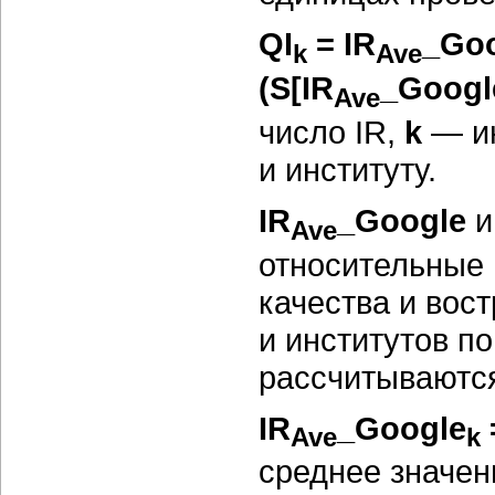
QI
=
IR
_
Go
k
Ave
(S[
IR
_
Googl
Ave
число
IR
,
k
— ин
и институту.
IR
_
Google
Ave
относительные 
качества и вос
и институтов п
рассчитываютс
IR
_
Google
Ave
k
среднее значен