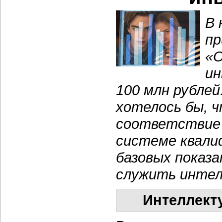
В 
пр
«О
ин
100 млн рубле
хотелось бы, ч
соответствие
системе квали
базовых показ
служить интел
Интеллекту