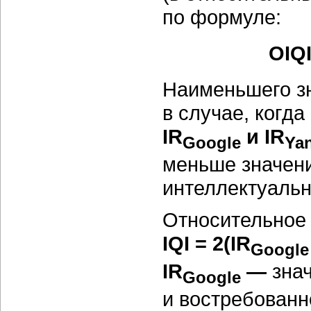
по формуле:
OIQ
Наименьшего з
в случае, когд
IR
и
IR
Google
Ya
меньше значен
интеллектуаль
Относительное 
IQI
= 2(
IR
Google
IR
—
знач
Google
и востребован