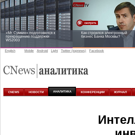
«Mr. Сумкин» подготовился к
Как строился электронный
прекращению поддержки
бизнес Банка Москвы?
WS2003
English
Mobile
Android
Light
Twitter (topnews)
Facebook
Заоблачная оптимизация: как
Рейтинг CNewsInfrastructure 20
Faberlic изменил подход к
приглашаем участвовать
аналитике
АНАЛИТИКА
CNEWS
НОВОСТИ
КОНФЕРЕНЦИИ
ЖУРНАЛ
Интел
ин