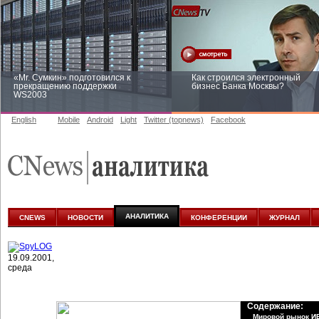
«Mr. Сумкин» подготовился к
Как строился электронный
прекращению поддержки
бизнес Банка Москвы?
WS2003
English
Mobile
Android
Light
Twitter (topnews)
Facebook
Заоблачная оптимизация: как
Рейтинг CNewsInfrastructure 20
Faberlic изменил подход к
приглашаем участвовать
аналитике
АНАЛИТИКА
CNEWS
НОВОСТИ
КОНФЕРЕНЦИИ
ЖУРНАЛ
19.09.2001,
среда
Содержание:
Мировой рынок И