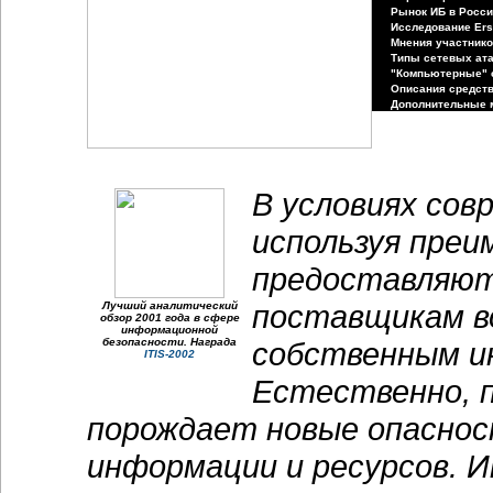
Рынок ИБ в Росс
Исследование Ers
Мнения участник
Типы сетевых ат
"Компьютерные" 
Описания средст
Дополнительные 
В условиях сов
используя преи
предоставляют 
поставщикам в
Лучший аналитический
обзор 2001 года в сфере
информационной
безопасности. Награда
собственным и
ITIS-2002
Естественно, 
порождает новые опаснос
информации и ресурсов. 