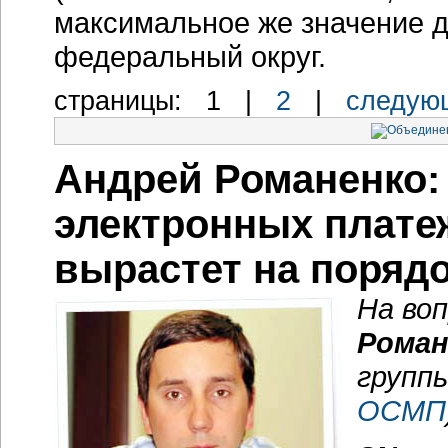
максимальное же значение 
федеральный округ.
cтраницы:
1
|
2
|
следую
Андрей Романенко:
электронных плате
вырастет на поряд
На во
Роман
групп
ОСМП