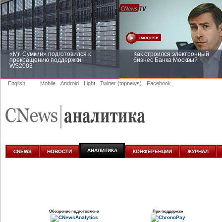
«Mr. Сумкин» подготовился к
Как строился электронный
прекращению поддержки
бизнес Банка Москвы?
WS2003
English
Mobile
Android
Light
Twitter (topnews)
Facebook
Заоблачная оптимизация: как
Рейтинг CNewsInfrastructure 20
Faberlic изменил подход к
приглашаем участвовать
аналитике
АНАЛИТИКА
CNEWS
НОВОСТИ
КОНФЕРЕНЦИИ
ЖУРНАЛ
Обозрение подготовлено
При поддержке