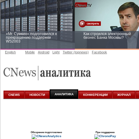
«Mr. Сумкин» подготовился к
Как строился электронный
прекращению поддержки
бизнес Банка Москвы?
WS2003
English
Mobile
Android
Light
Twitter (topnews)
Facebook
Заоблачная оптимизация: как
Рейтинг CNewsInfrastructure 20
Faberlic изменил подход к
приглашаем участвовать
аналитике
АНАЛИТИКА
CNEWS
НОВОСТИ
КОНФЕРЕНЦИИ
ЖУРНАЛ
Обозрение подготовлено
При поддержке