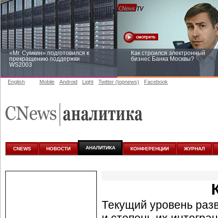
«Mr. Сумкин» подготовился к
Как строился электронный
прекращению поддержки
бизнес Банка Москвы?
WS2003
English
Mobile
Android
Light
Twitter (topnews)
Facebook
Заоблачная оптимизация: как
Рейтинг CNewsInfrastructure 20
Faberlic изменил подход к
приглашаем участвовать
аналитике
АНАЛИТИКА
CNEWS
НОВОСТИ
КОНФЕРЕНЦИИ
ЖУРНАЛ
Текущий уровень раз