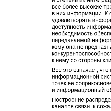
и степень их интегра
все более высокие тр
в них информации. К
удовлетворять инфор
доступность информа
необходимость обесп
передаваемой информ
кому она не предназн
конкурентоспособност
к нему со стороны кл
Все это означает, что
информационной сист
точек ее соприкоснов
и информационный об
Построение распреде
каналов связи, к сож