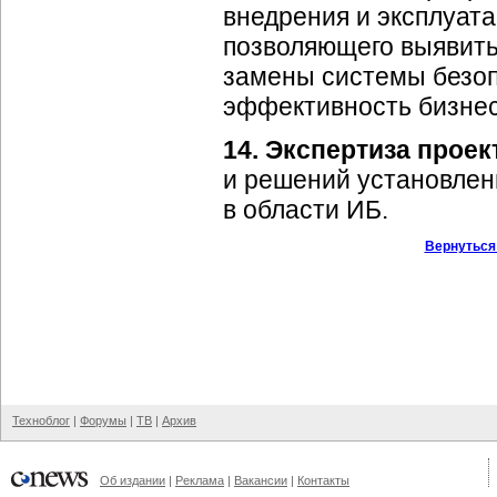
внедрения и эксплуат
позволяющего выявить
замены системы безоп
эффективность бизне
14.
Экспертиза проек
и решений установленн
в области ИБ.
Вернуться
Техноблог
|
Форумы
|
ТВ
|
Архив
Об издании
|
Реклама
|
Вакансии
|
Контакты