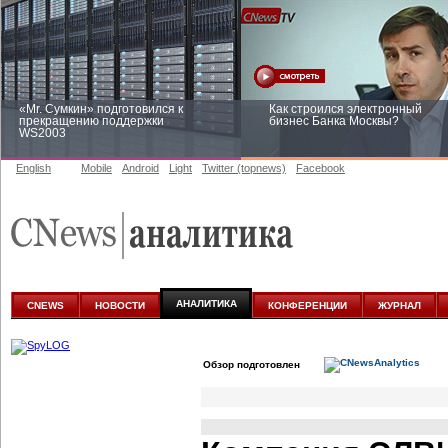
«Mr. Сумкин» подготовился к
Как строился электронный
прекращению поддержки
бизнес Банка Москвы?
WS2003
English
Mobile
Android
Light
Twitter (topnews)
Facebook
Заоблачная оптимизация: как
Рейтинг CNewsInfrastructure 20
Faberlic изменил подход к
приглашаем участвовать
аналитике
АНАЛИТИКА
CNEWS
НОВОСТИ
КОНФЕРЕНЦИИ
ЖУРНАЛ
Обзор подготовлен