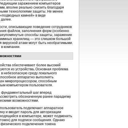
последующим заражением компьютеров
мм, вполне реально снизить благодаря
ными технологиями защиты. Не менее
 «подводных камней» в виде
 далее.
ности, описывающие поведение сотрудников
вания файлов, заполнения форм (особенно
 вышеупомянутые способы защиты, заражение
граммных хранилищ — это слишком большой
ия вирусной атаки могут быть необратимыми.
в компании.
зможностями
ойства обеспечивают более высокий
уются из устройства
.
Основная проблема
 в небезопасную среду локального
 способное аппаратно выполнять
щен микропроцессором, способным
ьным компьютером пользователя.
это фундаментальный шаг вперед
рассмотреть обозначенную ранее парадигму
ческими возможностями.
пользователь подключает аппаратное
ну и вводит пароль для авторизации
находящийся в компьютере, может подменить
(токен) для подписи сообщения. Однако
 физического подключения токена