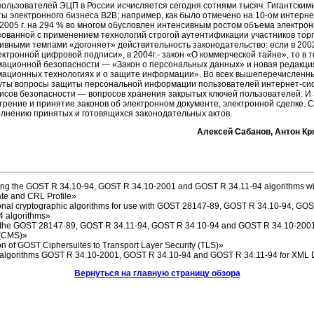
пользователей ЭЦП в России исчисляется сегодня сотнями тысяч. Гигантским
ты электронного бизнеса В2В; например, как было отмечено на
10-ом
интерне
 2005 г. на 294 % во многом обусловлен интенсивным ростом объема электрон
зованной с применением технологий строгой аутентификации участников тор
ивными темпами «догоняет» действительность законодательство: если в 2002
ктронной цифровой подписи», в 2004г.- закон «О коммерческой тайне», то в т
ационной безопасности — «Закон о персональных данных» и новая редакци
ационных технологиях и о защите информации». Во всех вышеперечисленных
уты вопросы защиты персональной информации пользователей
интернет-си
висов безопасности — вопросов хранения закрытых ключей пользователей. И 
трение и принятие законов об электронном документе, электронной сделке. 
олнению принятых и готовящихся законодательных актов.
Алексей Сабанов, Антон Кр
ng the GOST R
34.10-94,
GOST R
34.10-2001 and
GOST R
34.11-94 algorithms
wi
cate and CRL Profile»
onal cryptographic algorithms for use with GOST
28147-89,
GOST R
34.10-94,
GOS
4 algorithms»
 the GOST
28147-89,
GOST R
34.11-94,
GOST R
34.10-94 and
GOST R
34.10-2001
 (CMS)»
on of GOST Ciphersuites to Transport Layer Security (TLS)»
 algorithms GOST R
34.10-2001,
GOST R
34.10-94 and
GOST R
34.11-94 for
XML D
Вернуться на главную страницу обзора