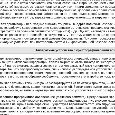
чения. Важно четко осознавать, что риски, связанные с проникновением и 
лых сетей вирусами, сетевыми червями и другими типами вредоносных програ
зованию постоянно обновляемых антивирусных баз, дополненных превентив
соблюдать осторожность при работе в сети интернет, содержащей множество
фицированных сайтов, зараженных файлов, предлагаемых для загрузки и так
елах организации необходимо снижать эти риски, внедряя политики безопас
рнете, работу с доверенными и не доверенными источниками, правила скачи
де требуются пароли или реквизиты сотрудников) и др. Однако, несмотря на
ми всё равно может произойти в любую минуту. Поэтому использование про
ля организации и слишком низкий уровень безопасности. При этом последств
обходимо учитывать при построении системы информационной безопасности 
Аппаратные устройства с криптографическими во
аря возможности выполнения криптографических операций, аппаратные устр
ь защиты ключевой информации, так как закрытые ключи никогда не экспортир
утой ранее системы защиты состоит в том, что закрытый ключ импортируется
тера. Решить эту проблему можно, лишь используя отчуждаемое устройство,
графические операции. Таким образом, внешний носитель должен быть осна
овать и отправить обратно сообщение, посланное на это устройство локал
ого, что закрытый ключ никогда не экспортируется из памяти устройства, — 
имально безопасному хранению закрытых ключей. В этом свете нужно снова 
безопасности, но теперь через призму аппаратного устройства с криптографи
еренное программное обеспечение (malicious software).
Предположим, что 
ство с криптографическими возможностями на инфицированную вирусом маши
ившемся на экране монитора окне. Существует вероятность того, что вирус, 
ользователя и, действуя от его имени, использовать аппаратное устройство 
ация такой атаки ограничена во времени — она осуществима только на время