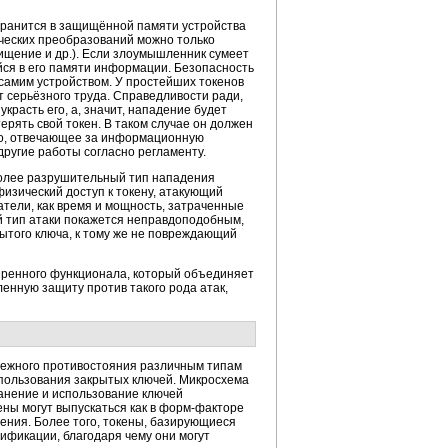
хранится в защищённой памяти устройства
ических преобразований можно только
хищение и др.). Если злоумышленник сумеет
йся в его памяти информации. Безопасность
самим устройством. У простейших токенов
 серьёзного труда. Справедливости ради,
красть его, а, значит, нападение будет
рять свой токен. В таком случае он должен
цо, отвечающее за информационную
другие работы согласно регламенту.
более разрушительный тип нападения
изический доступ к токену, атакующий
тели, как время и мощность, затраченные
й тип атаки покажется неправдоподобным,
ытого ключа, к тому же не повреждающий
иренного функционала, который объединяет
енную защиту против такого рода атак,
ежного противостояния различным типам
спользования закрытых ключей. Микросхема
ранение и использование ключей
ны могут выпускаться как в
форм-факторе
ения. Более того, токены, базирующиеся
ификации, благодаря чему они могут