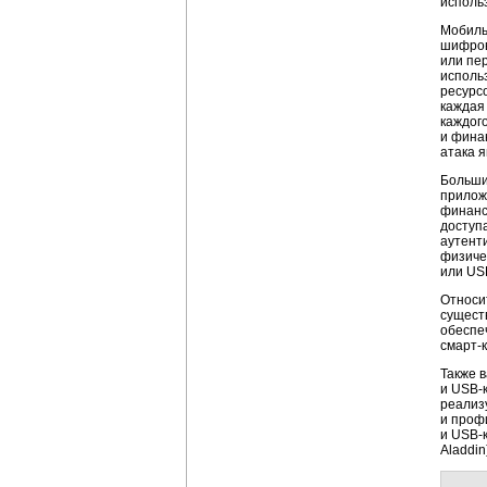
использ
Мобил
шифров
или пе
исполь
ресурсо
кажда
каждог
и финан
атака 
Больши
прилож
финанс
доступ
аутент
физичес
или
US
Относи
сущест
обеспеч
смарт-
Также 
и
USB-
реализ
и проф
и
USB-
Aladdi