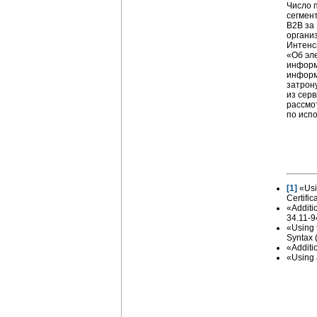
Число 
сегмен
В2В за
органи
Интенс
«Об эле
информ
информ
затрон
из сер
рассмо
по исп
[1]
«Usi
Certifi
«Additi
34.11-9
«Using
Syntax
«Additi
«Using