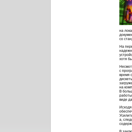
на лок
докуме
со ста
На пер
надежн
устрой
хотя бы
Несмот
с прог
время 
дискет
загруж
на ком
В боль
работы 
виде д
Исходя
обеспе
Усилит
а, сле
содерж
В закл