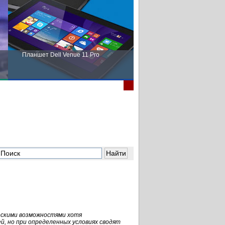
Планшет Dell Venue 11 Pro
Пора выбирать Fujitsu!
скими возможностями хотя
й, но при определенных условиях сводят