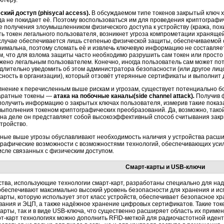
ютеру.
ский доступ (phisycal access).
В обсуждаемом типе токенов закрытый ключ 
гда не покидает её. Поэтому воспользоваться им для проведения криптограф
ае получения злоумышленником физического доступа к устройству (кража, по
ть токен легального пользователя, возникнет угроза компрометации храняще
 случае обеспечивается лишь степенью физической защиты, обеспечиваемой 
нимальна, поэтому сломать её и извлечь ключевую информацию не составляет
, что для взлома защиты часто необходимо разрушить сам токен или просто у
жено легальным пользователем. Конечно, иногда пользователь сам может поте
длительно уведомить об этом администратора безопасности (или другое ли
сность в организации), который отзовёт утерянные сертификаты и выполнит 
лнение к перечисленным выше рискам и угрозам, существует потенциально 
аратные токены —
атака на побочные каналы(side channel attack)
.
Получив ф
получить информацию о закрытых ключах пользователя, измерив такие показа
 выполнения токеном криптографических преобразований. Да, возможно, тако
 на деле он представляет собой высокоэффективный способ считывания закр
тройство.
ные выше угрозы обуславливают необходимость наличия у устройства расш
графические возможности с возможностями технологий, обеспечивающих усил
числе связанных с физическим доступом.
Смарт-карты
и
USB-ключи
ства, использующие технологии
смарт-карт,
разработаны специально для над
 обеспечивают максимально высокий уровень безопасности для хранения и и
карты,
которую использует этот класс устройств, обеспечивает безопасное х
ания и ЭЦП, а также надёжное хранение цифровых сертификатов. Такие токе
карты,
так и в виде
USB-ключа,
что существенно расширяет область их примен
т-карт
технологиях можно дополнить
RFID-меткой
для радиочастотной идент