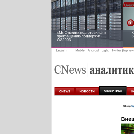
«Mr. Сумкин» подготовился к
К
прекращению поддержки
б
WS2003
English
Mobile
Android
Light
Twitter (topnew
Заоблачная оптимизация: как
Р
Faberlic изменил подход к
п
аналитике
АНАЛИТИКА
CNEWS
НОВОСТИ
К
Обзор
Ср
Внеш