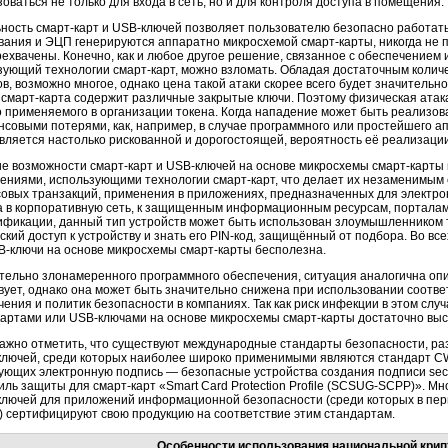
оваться не только для входа в сеть, но и для контроля доступа в помещения.
ьность
смарт-карт
и
USB-ключей
позволяет пользователю безопасно работать 
ания и ЭЦП генерируются аппаратно микросхемой
смарт-карты,
никогда не 
рехвачены. Конечно, как и любое другое решение, связанное с обеспечением
зующий технологии
смарт-карт,
можно взломать. Обладая достаточным количе
в, возможно многое, однако цена такой атаки скорее всего будет значительн
я
смарт-карта
содержит различные закрытые ключи. Поэтому физическая атак
о применяемого в организации токена. Когда нападение может быть реализ
совыми потерями, как, например, в случае программного или простейшего апп
является настолько рискованной и дорогостоящей, вероятность её реализации
е возможности
смарт-карт
и
USB-ключей
на основе микросхемы
смарт-карты
ениями, использующими технологии
смарт-карт,
что делает их незаменимым
овых транзакций, применения в приложениях, предназначенных для электрон
а в корпоративную сеть, к защищенным информационным ресурсам, порталам
ификации, данный тип устройств может быть использован злоумышленником то
кий доступ к устройству и знать его
PIN-код,
защищённый от подбора. Во все
B-ключи
на основе микросхемы
смарт-карты
бесполезна.
тельно злонамеренного программного обеспечения, ситуация аналогична оп
вует, однако она может быть значительно снижена при использовании соотв
ения и политик безопасности в компаниях. Так как риск инфекции в этом слу
картами
или
USB-ключами
на основе микросхемы
смарт-карты
достаточно выс
важно отметить, что существуют международные стандарты безопасности, р
ключей,
среди которых наиболее широко применимыми являются стандарт CW
ующих электронную подпись — безопасные устройства создания подписи se
иль защиты для
смарт-карт
«Smart Card Protection Profile
(SCSUG-SCPP)».
Мно
ключей
для приложений информационной безопасности (среди которых в пер
n) сертифицируют свою продукцию на соответствие этим стандартам.
Особенности использования национальной кри