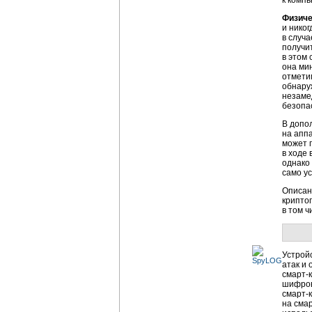
к компь
Физиче
и нико
в случ
получи
в этом
она ми
отметим
обнару
незаме
безопа
В допо
на апп
может 
в ходе
однако
само ус
Описан
крипто
в том 
Устрой
атак и
смарт-
шифров
смарт-
на
смар