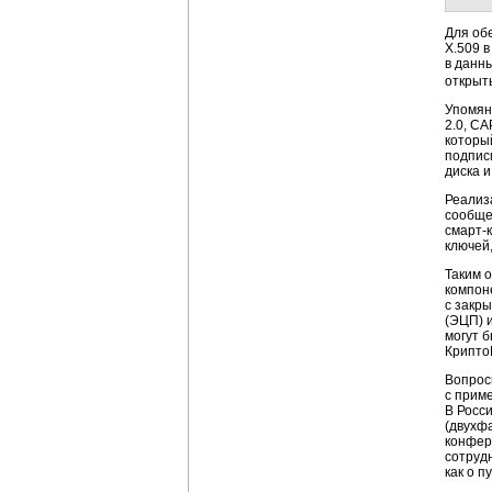
Для об
X.509 
в данн
открыт
Упомян
2.0, C
которы
подпис
диска и 
Реализ
сообще
смарт-
ключей
Таким 
компон
с закр
(ЭЦП) 
могут 
Крипто
Вопрос
с прим
В Росс
(двухф
конфер
сотруд
как о п