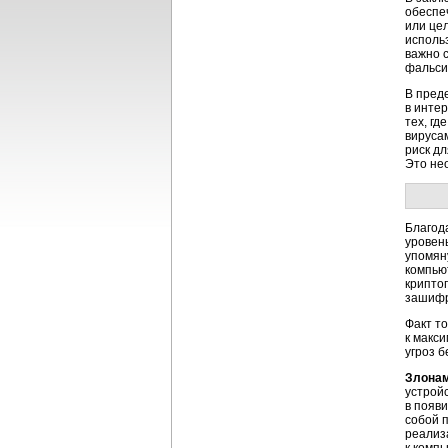
обеспе
или це
исполь
важно 
фальси
В пред
в инте
тех, г
вируса
риск д
Это не
Благод
уровен
упомян
компью
крипто
зашифр
Факт т
к макс
угроз 
Злонам
устрой
в появ
собой п
реализ