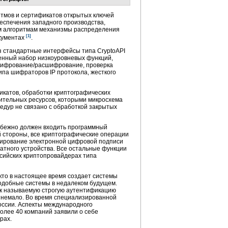
итмов и сертификатов открытых ключей
еспечения западного производства,
м алгоритмам механизмы распределения
[1]
окументах
.
 стандартные интерфейсы типа CryptoAPI
ченный набор низкоуровневых функций,
(шифрование/расшифрование, проверка
ипа шифраторов IP протокола, жесткого
икатов, обработки криптографических
лительных ресурсов, которыми микросхема
цедур не связано с обработкой закрытых
избежно должен входить программный
 стороны, все криптографические операции
мирование электронной цифровой подписи
атного устройства. Все остальные функции
ссийских криптопровайдерах типа
кто в настоящее время создает системы
подобные системы в недалеком будущем.
ак называемую строгую аутентификацию
 немало. Во время специализированной
ссии. Аспекты международного
олее 40 компаний заявили о себе
рах.