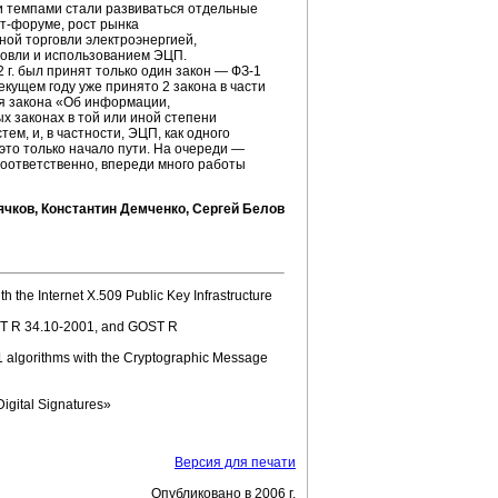
и темпами стали развиваться отдельные
т-форуме,
рост рынка
ной торговли электроэнергией,
говли и использованием ЭЦП.
 г. был принят только один закон —
ФЗ-1
екущем году уже принято 2 закона в части
я закона «Об информации,
 законах в той или иной степени
стем,
и, в частности, ЭЦП, как одного
это только начало пути. На очереди —
Соответственно, впереди много работы
ячков, Константин Демченко, Сергей Белов
th the Internet X.509 Public Key Infrastructure
T R
34.10-2001,
and GOST R
 algorithms
with the Cryptographic Message
igital Signatures»
Версия для печати
Опубликовано в 2006 г.