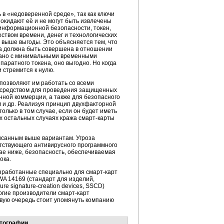
в «недоверенной среде», так как ключи
покидают её и не могут быть извлечены
 информационной безопасности, токен,
ством времени, денег и технологических
о выше выгоды. Это объясняется тем, что
а должна быть совершена в отношении
овано с минимальными временными
аратного токена, оно выгодно. Но когда
 стремится к нулю.
позволяют им работать со всеми
 средством для проведения защищенных
ной коммерции, а также для безопасного
 и др. Реализуя принцип двухфакторной
лько в том случае, если он будет иметь
х остальных случаях кража
смарт-карты
исанным выше вариантам. Угроза
етствующего антивирусного программного
чае ниже, безопасность, обеспечиваемая
ока.
азработанные специально для
смарт-карт
A 14169 (стандарт для изделий,
cure
signature-creation
devices, SSCD)
гие производители
смарт-карт
вую очередь стоит упомянуть компанию
птографии