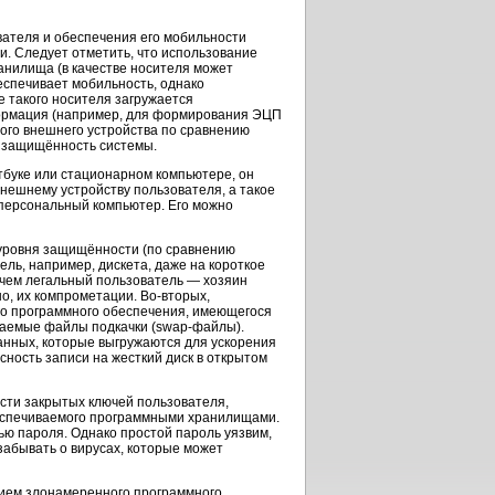
вателя и обеспечения его мобильности
. Следует отметить, что использование
анилища (в качестве носителя может
спечивает мобильность, однако
 такого носителя загружается
формация (например, для формирования ЭЦП
ого внешнего устройства по сравнению
 защищённость системы.
утбуке или стационарном компьютере, он
нешнему устройству пользователя, а такое
 персональный компьютер. Его можно
 уровня защищённости (по сравнению
ль, например, дискета, даже на короткое
ичем легальный пользователь — хозяин
но, их компрометации.
Во-вторых,
го программного обеспечения, имеющегося
ываемые файлы подкачки
(swap-файлы).
анных, которые выгружаются для ускорения
сность записи на жесткий диск в открытом
ости закрытых ключей пользователя,
еспечиваемого программными хранилищами.
ью пароля. Однако простой пароль уязвим,
забывать о вирусах, которые может
нием злонамеренного программного