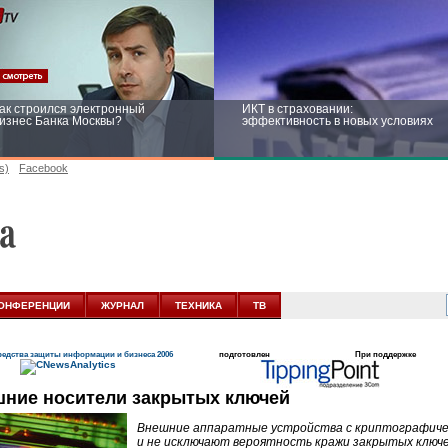
ак строился электронный
ИКТ в страховании:
изнес Банка Москвы?
эффективность в новых условиях
s)
Facebook
ейтинг CNewsInfrastructure 2015:
Информационная безопасность
риглашаем участвовать
бизнеса и госструктур: развитие в
новых условиях
ОНФЕРЕНЦИИ
ЖУРНАЛ
ТЕХНИКА
ТВ
едства защиты информации и бизнеса 2006
подготовлен
При поддержке
ние носители закрытых ключей
Внешние аппаратные устройства с криптографиче
и не исключают вероятность кражи закрытых ключе