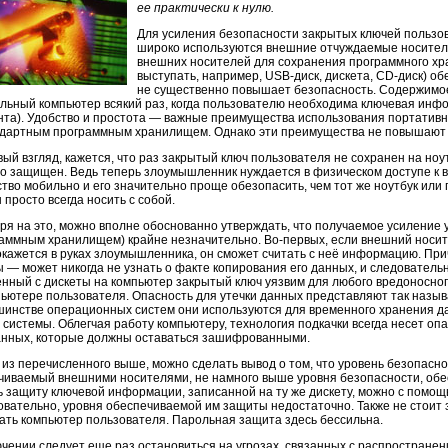
ее практически к нулю.
Для усиления безопасности закрытых ключей пользо
широко используются внешние отчуждаемые носители
внешних носителей для сохранения программного хр
выступать, например,
USB-диск,
дискета,
CD-диск)
обе
не существенно повышает безопасность. Содержимое
альный компьютер всякий раз, когда пользователю необходима ключевая ин
нта). Удобство и простота — важные преимущества использования портативн
ндартным программным хранилищем. Однако эти преимущества не повышают
вый взгляд, кажется, что раз закрытый ключ пользователя не сохранен на но
о защищен. Ведь теперь злоумышленник нуждается в физическом доступе к в
ство мобильно и его значительно проще обезопасить, чем тот же ноутбук или
 просто всегда носить с собой.
ря на это, можно вполне обоснованно утверждать, что получаемое усиление
раммным хранилищем) крайне незначительно.
Во-первых,
если внешний носите
окажется в руках злоумышленника, он сможет считать с неё информацию. Пр
ы — может никогда не узнать о факте копирования его данных, и следователь
енный с дискеты на компьютер закрытый ключ уязвим для любого вредоносно
пьютере пользователя. Опасность для утечки данных представляют так наз
шинстве операционных систем они используются для временного хранения д
системы. Облегчая работу компьютеру, технология подкачки всегда несет опа
анных, которые должны оставаться зашифрованными.
 из перечисленного выше, можно сделать вывод о том, что уровень безопасн
чиваемый внешними носителями, не намного выше уровня безопасности, об
ь защиту ключевой информации, записанной на ту же дискету, можно с помощ
довательно, уровня обеспечиваемой им защиты недостаточно. Также не стоит 
ать компьютер пользователя. Парольная защита здесь бессильна.
ючении следует еще раз остановиться на угрозах, связанных с распростране