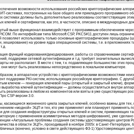
еспечения возможности использования российских криптографические алгор
в
ИТ-системах,
построенных на базе общего или прикладного программного об
ых системах должны быть дополнительно реализованы соответствующие эти
ых ключей и сертификатов, как это, в частности, описано в международных д
утый выше функционал взаимодействует с программным обеспечением через
APICOM. По интерфейсам типа Microsoft CSP, PKCS#11 доступен лишь ограни
й позволяет использовать только основные криптографические процедуры 
и, хеширование) на уровне ядра операционной системы, т.е. в приложениях т
т.д.
ация функций кодирования/декодирования, работы со справочниками сертиф
ний, поддержки сетевой аутентификации и т.д. требует значительных вычис
карты
не располагает. В месте с тем, т.к. подавляющее большинство этих про
, они могут быть реализованы непосредственно в локальном компьютере.
образом, в аппаратное устройство с криптографическими возможностями не
ент поддержки
PKI-систем,
использующих российскую криптографию. С другой
ытым ключом — генерация ключевой пары (открытый и закрытый ключи), фор
и выработка ключей аутентификации — должны осуществляться внутри аппар
быть реализованы в любом из компонентов или взяты в уже существующих ро
Про CSP версии 3.0.
ы, касающиеся жизненного цикла закрытых ключей, особенно важны для тех, 
енением «модной» ЭЦП и тех, кто уже применяет или планирует применять 
ии для создания инфраструктуры открытых ключей и систем, применяющих т
акторную с применением асимметричных методов шифрования), уже сделано
енции «Актуальные проблемы создания системы удостоверяющих центров Ро
ничества в области ЭЦП», проходившей в ноябре 2005г. в
Санкт-Петербурге,
б
убличных (конечно, условно в свете действующего
ФЗ-1)
Удостоверяющих цент