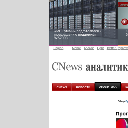
«Mr. Сумкин» подготовился к
К
прекращению поддержки
б
WS2003
English
Mobile
Android
Light
Twitter (topnew
Заоблачная оптимизация: как
Р
Faberlic изменил подход к
п
аналитике
АНАЛИТИКА
CNEWS
НОВОСТИ
К
Обзор
Ср
Прог