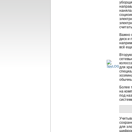
уборщи
направ
наняла
социои
электр
электр
считат
Важно 
диск и
наприм
всё ещ
Вторую
сетевы
колосс
для хр
специа
хозяин
обычны
Более 
на ком
под на
систем
Учитыв
сохран
для зл
шифров