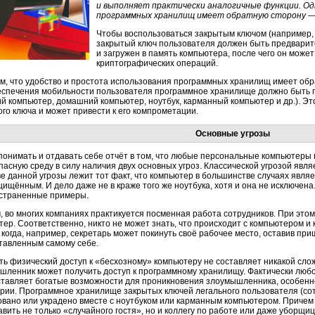
и выполняет практически аналогичные функции. О
программных хранилищ имеет обратную сторону — 
Чтобы воспользоваться закрытым ключом (например,
закрытый ключ пользователя должен быть предварит
и загружен в память компьютера, после чего он може
криптографических операций.
м, что удобство и простота использования программных хранилищ имеет обра
еспечения мобильности пользователя программное хранилище должно быть п
ий компьютер, домашний компьютер, ноутбук, карманный компьютер и др.). Эт
го ключа и может привести к его компрометации.
Основные угрозы
понимать и отдавать себе отчёт в том, что любые персональные компьютеры
пасную среду в силу наличия двух основных угроз. Классической угрозой явл
ве данной угрозы лежит тот факт, что компьютер в большинстве случаях явля
щищённым. И дело даже не в краже того же ноутбука, хотя и она не исключен
страненные примеры.
 во многих компаниях практикуется посменная работа сотрудников. При этом
ер. Соответственно, никто не может знать, что происходит с компьютером и 
 когда, например, секретарь может покинуть своё рабочее место, оставив пр
тавленным самому себе.
ть физический доступ к «бесхозному» компьютеру не составляет никакой слож
шленник может получить доступ к программному хранилищу. Фактически люб
ставляет богатые возможности для проникновения злоумышленника, особен
рии. Программное хранилище закрытых ключей легального пользователя (сот
овано или украдено вместе с ноутбуком или карманным компьютером. Причем
вить не только «случайного гостя», но и коллегу по работе или даже уборщиц