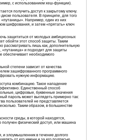
ример, с использованием
хеш-функции).
тается получить доступ к закрытому ключу.
диске пользователя. В принципе, для того
 «путаницы». Например, один из них
чом шифрования, и затем «прятать» ключ
омочь защититься от молодых амбициозных
ет обойти этот способ защиты. Таким
но рассматривать лишь как, дополнительную
о, «путаница» и подходит для защиты
не обеспечивает необходимого
ьной степени зависит от качества
ателем зашифрованного программного
шифровать нужную информацию.
оступа комбинацию. Такое нападение
эффективно. Единственный способ
мвольные, цифровые, буквенные значения
енный пароль может выглядеть примерно так:
тва пользователей не представляется
есколько. Таким образом, в большинстве
сности среды, в которой находятся,
о получен физический доступ, или машина
я, и злоумышленник в течение долгого
влять от его имени и за его подписью