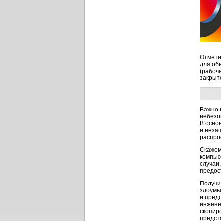
Отмети
для об
(рабоч
закрыто
Важно 
небезо
В осно
и неза
распро
Скажем,
компьют
случаи,
предос
Получи
злоумы
и пред
инжене
скопир
предста