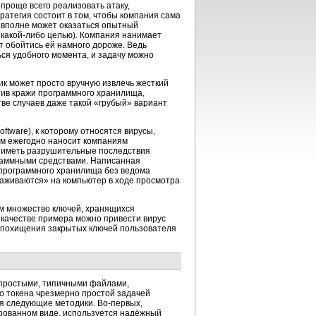
проще всего реализовать атаку,
ратегия состоит в том, чтобы компания сама
м вполне может оказаться опытный
с
какой-либо
целью). Компания нанимает
т обойтись ей намного дороже. Ведь
ся удобного момента, и задачу можно
к может просто вручную извлечь жесткий
тив кражи программного хранилища,
ве случаев даже такой «грубый» вариант
software), к которому относятся вирусы,
мм ежегодно наносит компаниям
 иметь разрушительные последствия
раммными средствами. Написанная
 программного хранилища без ведома
саживаются» на компьютер в ходе просмотра
ом множество ключей, хранящихся
 качестве примера можно привести вирус
 похищения закрытых ключей пользователя
 простыми, типичными файлами,
о токена чрезмерно простой задачей
ся следующие методики.
Во-первых,
ованном виде, используется надёжный