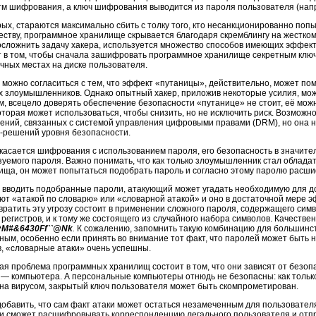
тм шифрования, а ключ шифрования выводится из пароля пользователя (нап
рых,
стараются максимально сбить с толку того, кто несанкционированно попы
еству, программное хранилище скрывается благодаря скремблингу на жестком 
осложнить задачу хакера, используется множество способов имеющих эффект
т в том, чтобы сначала зашифровать программное хранилище секретным клю
ичных местах на диске пользователя.
 можно согласиться с тем, что эффект «путаницы», действительно, может п
х злоумышленников. Однако опытный хакер, приложив некоторые усилия, мож
м, всецело доверять обеспечение безопасности «путанице» не стоит, её мож
оторая может использоваться, чтобы снизить, но не исключить риск. Возможн
ений, связанных с системой управления цифровыми правами (DRM), но она 
I-решений
уровня безопасности.
 касается шифрования с использованием пароля, его безопасность в значител
зуемого пароля. Важно понимать, что как только злоумышленник стал облад
ища, он может попытаться подобрать пароль и согласно этому паролю рас
 вводить подобранные пароли, атакующий может угадать необходимую для д
ют «атакой по словарю» или «словарной атакой» и оно в достаточной мере 
вратить эту угрозу состоит в применении сложного пароля, содержащего си
регистров, и к тому же состоящего из случайного набора символов. Качеств
^M#&6430Ff``@Nk
.
К сожалению, запомнить такую комбинацию для большинс
ным, особенно если принять во внимание тот факт, что паролей может быть н
в, «словарные атаки» очень успешны.
ая проблема программных хранилищ состоит в том, что они зависят от безопа
ь — компьютера. А персональные компьютеры отнюдь не безопасны: как тольк
на вирусом, закрытый ключ пользователя может быть скомпрометирован.
добавить, что сам факт атаки может остаться незамеченным для пользовател
и сможет расшифровывать корреспонденцию легального пользователя и отпра