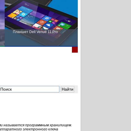
Планшет Dell Venue 11 Pro
Пора выбирать Fujitsu!
и называется программным хранилищем.
 аппаратного электронного ключа