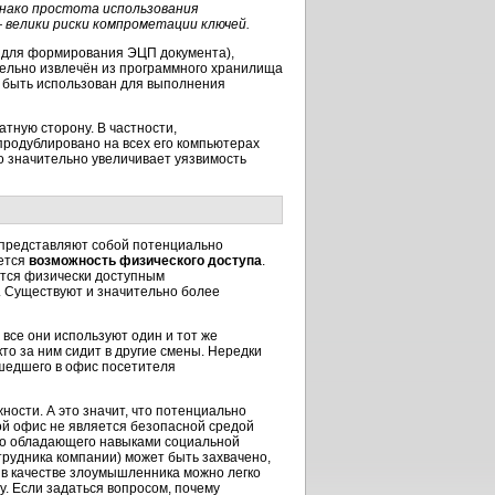
днако простота использования
велики риски компрометации ключей.
 для формирования ЭЦП документа),
ельно извлечён из программного хранилища
т быть использован для выполнения
тную сторону. В частности,
родублировано на всех его компьютерах
о значительно увеличивает уязвимость
 представляют собой потенциально
яется
возможность физического доступа
.
ется физически доступным
а. Существуют и значительно более
 все они используют один и тот же
кто за ним сидит в другие смены. Нередки
ишедшего в офис посетителя
ности. А это значит, что потенциально
ой офис не является безопасной средой
но обладающего навыками социальной
рудника компании) может быть захвачено,
 в качестве злоумышленника можно легко
у. Если задаться вопросом, почему