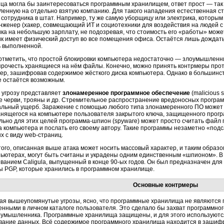
ца могла бы заинтересоваться программным хранилищем, ответ прост — так 
ленную на отдельно взятую компанию. Для такого нападения естественная ст
 сотрудника в штат. Например, ту же самую уборщицу или электрика, которы
нженер (хакер, совмещающий ИТ и социотехники для воздействия на людей 
ика на небольшую зарплату, не подозревая, что стоимость его «работы» може
ик имеет физический доступ во все помещения офиса. Остаётся лишь дождать
ь выполненной.
отметить, что простой блокировки компьютера недостаточно — злоумышленни
 прочесть хранящиеся на нём файлы. Конечно, можно принять контрмеры про
ер, зашифровав содержимое жёсткого диска компьютера. Однако в большинст
е остаётся возможным.
 угрозу представляет
злонамеренное программное обеспечение
(malicious 
е черви, трояны и др. Стремительное распространение вредоносных програ
альный ущерб. Заражение с помощью любого типа злонамеренного ПО может
анящегося на компьютере пользователя закрытого ключа, защищенного прог
льно для этих целей
программа-шпион
(spyware) может просто считать файл
а компьютера и послать его своему автору. Такие программы незаметно «под
х с виду
web-страниц.
того, описанная выше атака может носить массовый характер, и таким образ
пьютерах, могут быть считаны и украдены одним единственным «шпионом». В
званием Caligula, выпущенный в конце
90-ых
годов. Он был предназначен для
ы PGP, которые хранились в программном хранилище.
Основные контрмеры
ая вышеупомянутые угрозы, ясно, что программные хранилища не являются
енными в личном каталоге пользователя. Это сделало бы захват программног
оумышленника. Программные хранилища защищены, и для этого используют
ание данных. Всё содержимое программного хранилища находится в зашифр