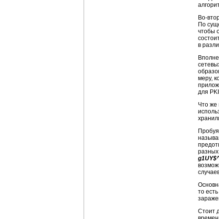
алгори
Во-вто
По сущ
чтобы 
состои
в разл
Вполне
сетевы
образо
меру, к
прилож
для
PK
Что же
исполь
хранил
Пробуя
называ
предот
разных 
g1UY$
возмож
случае
Основн
то ест
зараже
Стоит 
времен