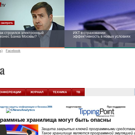
ак строился электронный
ИКТ в страховании:
изнес Банка Москвы?
эффективность в новых условиях
s)
Facebook
ейтинг CNewsInfrastructure 2015:
Информационная безопасность
риглашаем участвовать
бизнеса и госструктур: развитие в
новых условиях
ОНФЕРЕНЦИИ
ЖУРНАЛ
ТЕХНИКА
ТВ
едства защиты информации и бизнеса 2006
подготовлен
При поддержке
раммные хранилища могут быть опасны
Защита закрытых ключей программными средствам
Такое хранилище является программной эмуляцией