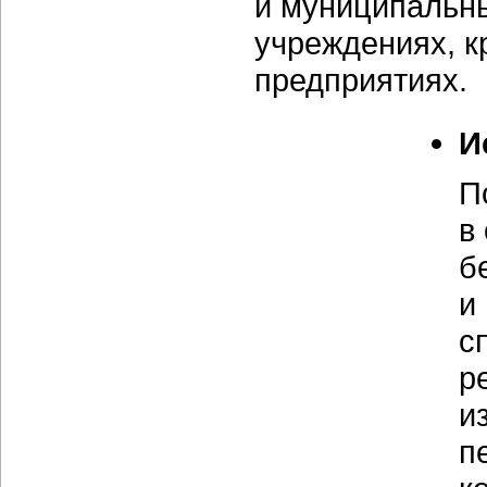
и муниципальны
учреждениях, 
предприятиях.
И
П
в
б
и
с
р
и
п