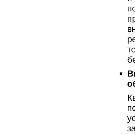
п
п
в
р
т
б
В
о
К
п
у
з