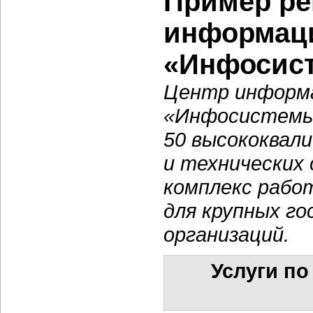
Пример ре
информаци
«Инфосис
Центр информа
«Инфосистемы
50 высококвал
и технических
комплекс рабо
для крупных г
организаций.
Услуги п