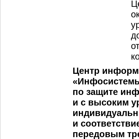
Ц
о
у
д
о
к
Центр информ
«Инфосистемы
по защите ин
и с высоким у
индивидуальны
и соответстви
передовым тр