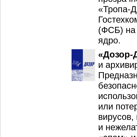
«Тропа-Д
Гостехко
(ФСБ) на
ядро.
«Дозор-
и архиви
Предназн
безопасн
использо
или поте
вирусов,
и нежела