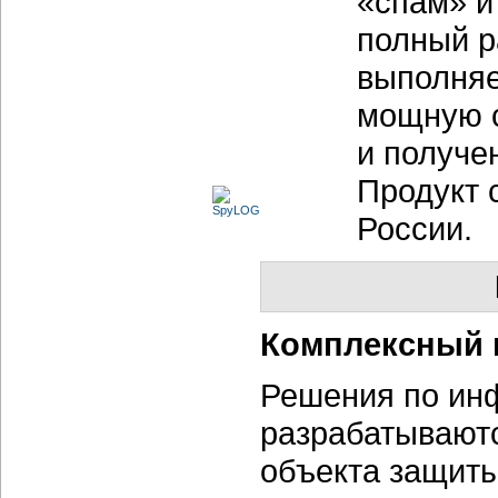
«спам» и
полный р
выполняе
мощную с
и получе
Продукт 
России.
Комплексный 
Решения по ин
разрабатываютс
объекта защиты