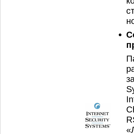
к
с
н
С
п
П
р
з
S
I
C
R
«