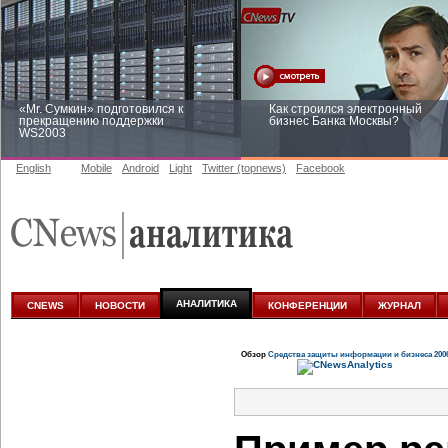
«Mr. Сумкин» подготовился к
Как строился электронный
прекращению поддержки
бизнес Банка Москвы?
WS2003
English
Mobile
Android
Light
Twitter (topnews)
Facebook
Заоблачная оптимизация: как
Рейтинг CNewsInfrastructure 20
Faberlic изменил подход к
приглашаем участвовать
аналитике
АНАЛИТИКА
CNEWS
НОВОСТИ
КОНФЕРЕНЦИИ
ЖУРНАЛ
Обзор
Средства защиты информации и бизнеса 200