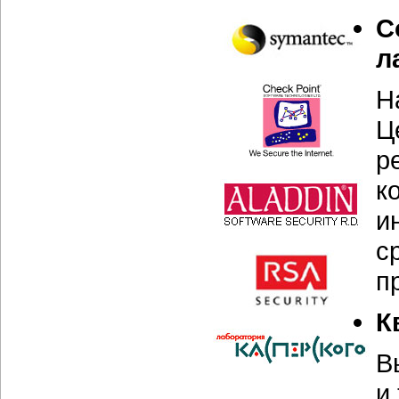
С
л
Н
Ц
р
к
и
с
п
К
В
и