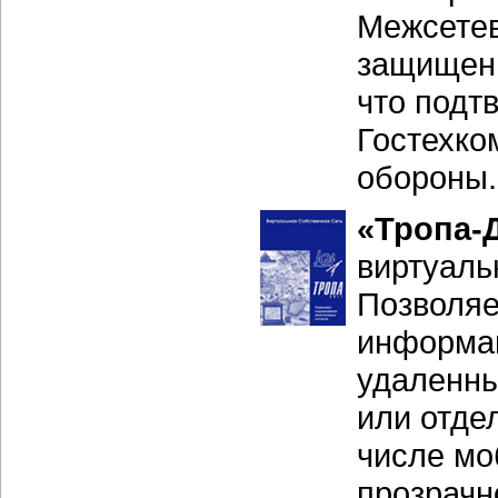
Межсете
защищенн
что подт
Гостехко
обороны.
«Тропа-
виртуаль
Позволяе
информа
удаленны
или отде
числе м
прозрачн