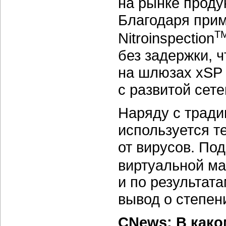
на рынке проду
Благодаря при
T
Nitroinspection
без задержки, ч
на шлюзах xSP 
с развитой сет
Наряду с трад
используется т
от вирусов. По
виртуальной ма
и по результат
вывод о степен
CNews: В како