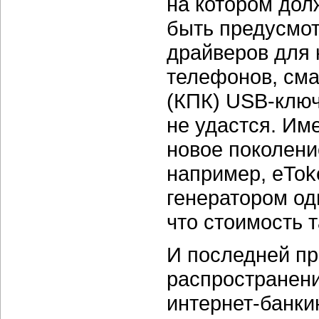
на котором дол
быть предусмот
драйверов для 
телефонов, см
(КПК)
USB-клю
не удастся. Им
новое поколени
например,
eTo
генератором од
что стоимость 
И последней п
распространени
интернет-банки