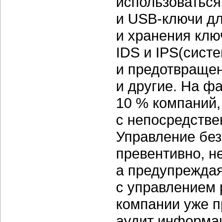
использоваться
и
USB-ключи
дл
и хранения клю
IDS и IPS(сист
и предотвраще
и другие. На ф
10 % компаний,
с непосредстве
Управление без
превентивно, н
а предупреждая
с управлением 
компании уже п
аудит информа