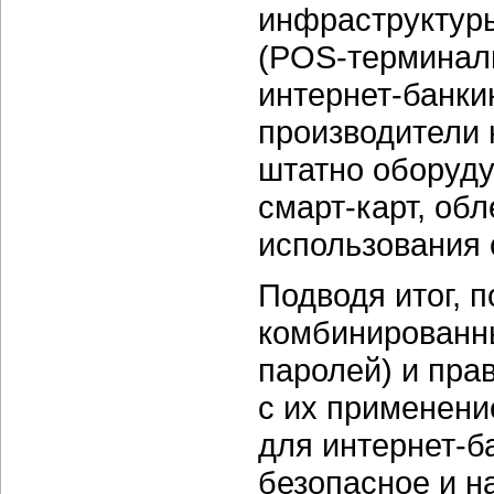
инфраструктур
(POS-терминал
интернет-банкин
производители 
штатно оборуду
смарт-карт,
обле
использования
Подводя итог, п
комбинированн
паролей) и пра
с их применен
для
интернет-б
безопасное и н