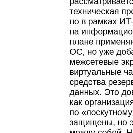
рассматриваетс
техническая пр
но в рамках
ИТ
на информацион
плане применяю
ОC, но уже доб
межсетевые экр
виртуальные ча
средства резер
данных. Это до
как организаци
по «лоскутному
защищены, но э
между собой. Н