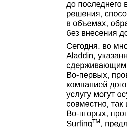
до последнего 
решения, спос
в объемах, об
без внесения д
Сегодня, во мн
Aladdin, указа
сдерживающим 
Во-первых,
пров
компанией дого
услугу могут о
совместно, так
Во-вторых,
прог
TM
Surfing
, пре