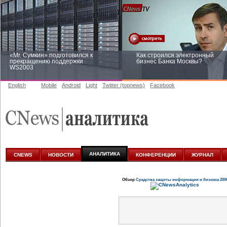
«Mr. Сумкин» подготовился к
Как строился электронный
прекращению поддержки
бизнес Банка Москвы?
WS2003
English
Mobile
Android
Light
Twitter (topnews)
Facebook
Заоблачная оптимизация: как
Рейтинг CNewsInfrastructure 20
Faberlic изменил подход к
приглашаем участвовать
аналитике
АНАЛИТИКА
CNEWS
НОВОСТИ
КОНФЕРЕНЦИИ
ЖУРНАЛ
Обзор
Средства защиты информации и бизнеса 200