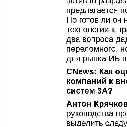
активно разраб
предлагается п
Но готов ли он
технологии к п
два вопроса дад
переломного, н
для рынка ИБ в
CNews: Как оц
компаний к вн
систем 3А?
Антон Крячко
руководства пр
выделить следу