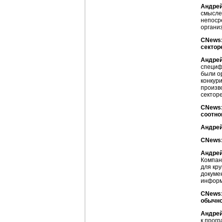
Андрей
смысле
непоср
органи
CNews:
сектор
Андрей
специф
были о
конкур
произв
секторе
CNews:
соотно
Андрей
CNews:
Андрей
Компан
для кр
докуме
информ
CNews:
обычно
Андрей
к
прогр