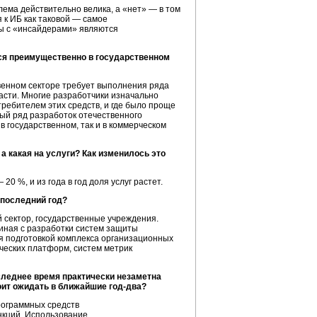
блема действительно велика, а «нет» — в том
 к ИБ как таковой — самое
бы с «инсайдерами» являются
ся преимущественно в государственном
венном секторе требует выполнения ряда
асти. Многие разработчики изначально
ребителем этих средств, и где было проще
ый ряд разработок отечественного
в государственном, так и в коммерческом
а какая на услуги? Как изменилось это
0 %, и из года в год доля услуг растет.
 последний год?
й сектор, государственные учреждения.
иная с разработки систем защиты
я подготовкой комплекса организационных
ческих платформ, систем метрик
леднее время практически незаметна
оит ожидать в ближайшие
год-два?
рограммных средств
кций. Использование