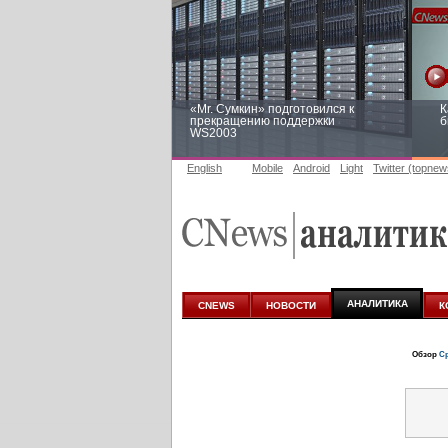
«Mr. Сумкин» подготовился к
К
прекращению поддержки
б
WS2003
English
Mobile
Android
Light
Twitter (topnew
Заоблачная оптимизация: как
Р
Faberlic изменил подход к
п
аналитике
АНАЛИТИКА
CNEWS
НОВОСТИ
К
Обзор
Ср