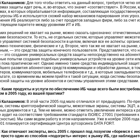
 Калашников:
Для того чтобы ответить на данный вопрос, требуется четко о
змах защиты идет речь, и,
во-вторых,
что значит «соответствуют». В России, к
емах, в которых обрабатывается информация, составляющая государственную
 угрозы ИБ и используется схожий набор механизмов парирования этих угроз
ения ИБ реализуется либо за счет продуктов западных фирм, либо за счет их
ствующем паритете между уровнями ИТ и ИБ.
каких решений не хватает на рынке, можно сказать однозначно: отечественн
ми безопасности. То есть, не отдельных систем, которые управляют межсетев
е управляют системой безопасности в целом, включая все ее аспекты: орган
ммно-технические,
физические и т.д. Второе, чего так же не хватает на рынке,
ьным, — это средства защиты конечного пользователя. Представляется, что
 — это создание универсальных средств защиты непосредственно на абонент
ные попытки создания подобных универсальных устройств на уровне сети или
 пока практически нет. Однако именно такие средства индивидуальной защит
йшего развития абонентских средств коммуникации и обработки данных, в то
теров, коммуникаторов, мобильных телефонов и т.д., в которые закладываетс
ьтате, со временем мы можем прийти к такой ситуации, когда системы безопа
ксной защиты на уровне абонентов и системы управления этими средствами.
 Какие продукты и услуги по обеспечению ИБ чаще всего были востребо
ом в 2005 году, из вашей практики?
 Калашников:
В этой части 2005 год мало отличался от предыдущего.
По-пр
ва, системы криптографической защиты, межсетевые экраны, системы ЭЦП, а и
ных документов и т.д. Тем не менее, можно отметить увеличение интереса к 
же аудит на соответствие требованиям стандарта ISO/IEC 27001 (требования
сностью). Мы сами ведем работу в этом направлении. Уже в ноябре 2006 год
001 планируется сертификация Центра аутсорсинга DATA FORT.
 Как отмечают эксперты, весь 2005 г. прошел под лозунгом «боремся с и
 просто один из способов «подогреть» интерес к рынку ИБ, где наблюдае