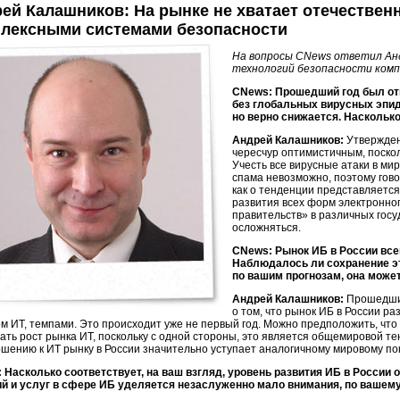
ей Калашников: На рынке не хватает отечестве
лексными системами безопасности
На вопросы CNews ответил Ан
технологий безопасности комп
CNews: Прошедший год был от
без глобальных вирусных эпид
но верно снижается. Насколько
Андрей Калашников:
Утвержден
чересчур оптимистичным, поскол
Учесть все вирусные атаки в ми
спама невозможно, поэтому гов
как о тенденции представляется
развития всех форм электронно
правительств» в различных госу
осложняться.
CNews: Рынок ИБ в России все
Наблюдалось ли сохранение это
по вашим прогнозам, она може
Андрей Калашников:
Прошедший
о том, что рынок ИБ в России 
ом ИТ, темпами. Это происходит уже не первый год. Можно предположить, что
ать рост рынка ИТ, поскольку с одной стороны, это является общемировой те
ошению к ИТ рынку в России значительно уступает аналогичному мировому по
 Насколько соответствует, на ваш взгляд, уровень развития ИБ в России
й и услуг в сфере ИБ уделяется незаслуженно мало внимания, по вашем