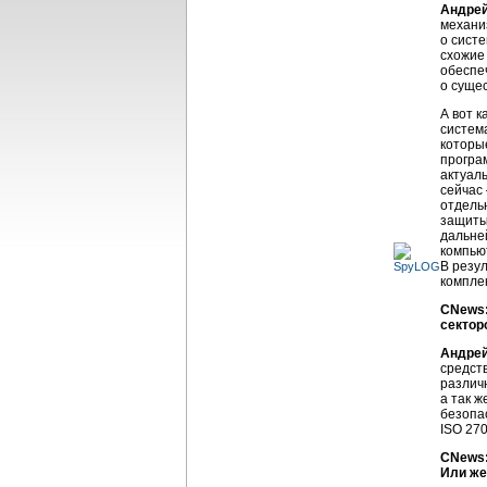
Андрей
механи
о сист
схожие
обеспеч
о суще
А вот 
система
которы
програ
актуал
сейчас
отдель
защиты
дальне
компью
В резул
компле
CNews:
сектор
Андрей
средст
различ
а так 
безопа
ISO 27
CNews:
Или же