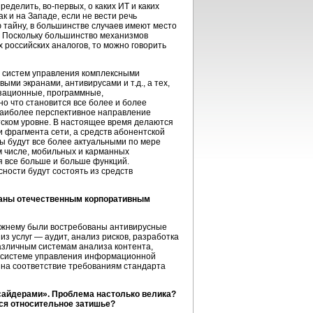
пределить,
во-первых,
о каких ИТ и каких
ак и на Западе, если не вести речь
 тайну, в большинстве случаев имеют место
. Поскольку большинство механизмов
 российских аналогов, то можно говорить
ых систем управления комплексными
ыми экранами, антивирусами и т.д., а тех,
изационные, программные,
 но что становится все более и более
 наиболее перспективное направление
ском уровне. В настоящее время делаются
 фрагмента сети, а средств абонентской
ы будут все более актуальными по мере
м числе, мобильных и карманных
я все больше и больше функций.
сности будут состоять из средств
ваны отечественным корпоративным
ежнему
были востребованы антивирусные
з услуг — аудит, анализ рисков, разработка
различным системам анализа контента,
 к системе управления информационной
а на соответствие требованиям стандарта
нсайдерами». Проблема настолько велика?
тся относительное затишье?