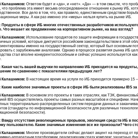
 Калашников:
Ответом будет и «да», и «нет». «Да» — в том смысле, что про
, что проблема эта имеет весьма опосредованное отношение к рынку ИБ, хотя
едственное. Все дело в том, что, как правило, единственным средством борь
зационные меры. А как раз именно эти «меры» нельзя купить на рынке ИБ.
 Продукты в сфере ИБ многих отечественных разработчиков используют
е. Что мешает их продвижению на корпоративном рынке, на ваш взгляд?
 Калашников:
Использование продуктов по защите информации в государст
ичных условий, которые диктуются российским законодательством в этой обл
риентированы именно на государственный сектор, который был основным пот
ировать с зарубежными аналогами. Однако в процессе развития рынка ИБ цел
одства стал вполне конкурентоспособным и сейчас успешно используется как 
.
 Какая часть вашей выручки по направлению ИБ приходится на продукты, 
шение по сравнению с показателями предыдущих лет?
 Калашников:
В настоящее время на услуги по ИБ приходится примерно 15 — 2
 Какие наиболее значимые проекты в сфере ИБ были реализованы IBS за
 Калашников:
В основном это проекты в таких отраслях, как ТЭК, финансовы
ией IBS осуществлялись проекты самых разных масштабов и специфики. Нач
упных
территориально-распределенных
систем передачи данных и заканчива
нтов (стандарты по информационной безопасности для различных технологи
ационной безопасности).
 Ввиду отсутствия революционных прорывов, эволюция средств ИБ в пос
му пользователю. Какие значимые изменения все же произошли? Чего ст
 Калашников:
Многие производители сейчас делают акцент на переход от п
аммно-аппаратным
платформам, реализующим сразу комплекс защитных фун