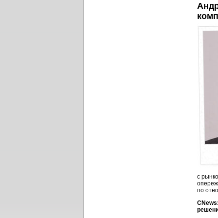
Андр
комп
с рынк
опереж
по отн
CNews:
решени