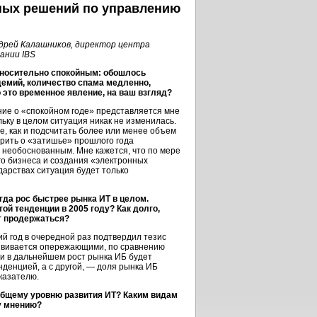
нных решений по управлению
дрей Калашников, директор центра
ании IBS
носительно спокойным: обошлось
емий, количество спама медленно,
 это временное явление, на ваш взгляд?
ие о «спокойном годе» представляется мне
ьку в целом ситуация никак не изменилась.
ре, как и подсчитать более или менее объем
орить о «затишье» прошлого года
 необоснованным. Мне кажется, что по мере
го бизнеса и создания «электронных
дарствах ситуация будет только
гда рос быстрее рынка ИТ в целом.
й тенденции в 2005 году? Как долго,
т продержаться?
 год в очередной раз подтвердил тезис
развивается опережающими, по сравнению
 и в дальнейшем рост рынка ИБ будет
нденцией, а с другой, — доля рынка ИБ
казателю.
 общему уровню развития ИТ? Каким видам
у мнению?