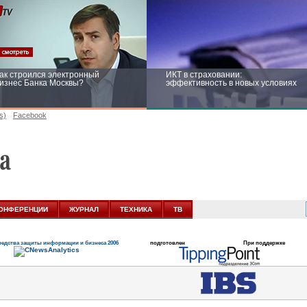
ак строился электронный
ИКТ в страховании:
изнес Банка Москвы?
эффективность в новых условиях
s)
Facebook
ейтинг CNewsInfrastructure 2015:
Информационная безопасность
риглашаем участвовать
бизнеса и госструктур: развитие в
новых условиях
ОНФЕРЕНЦИИ
ЖУРНАЛ
ТЕХНИКА
ТВ
едства защиты информации и бизнеса 2006
подготовлен
При поддержке