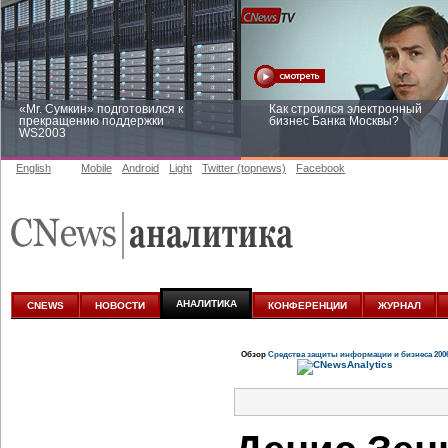
«Mr. Сумкин» подготовился к
Как строился электронный
прекращению поддержки
бизнес Банка Москвы?
WS2003
English
Mobile
Android
Light
Twitter (topnews)
Facebook
Заоблачная оптимизация: как
Рейтинг CNewsInfrastructure 20
Faberlic изменил подход к
приглашаем участвовать
аналитике
АНАЛИТИКА
CNEWS
НОВОСТИ
КОНФЕРЕНЦИИ
ЖУРНАЛ
Обзор
Средства защиты информации и бизнеса 200