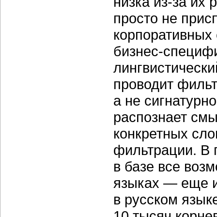
низка
из-за
их р
просто не прис
корпоративных 
бизнес-специф
лингвистически
проводит филь
а не сигнатурн
распознает смы
конкретных сло
фильтрации. В 
в базе все воз
языках — еще и
в русском язык
10 тысяч корн