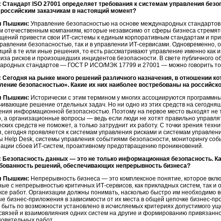
 Стандарт ISO 27001 определяет требования к системам управления безо
 российским заказчикам в настоящий момент?
л Пышкин:
Управление безопасностью на основе международных стандартов
м отечественным компаниям, которые независимо от сферы бизнеса стремят
ощений привести свои
ИТ-сиcтемы
к единым корпоративным стандартам и пр
правлении безопасностью, так и в управлении
ИТ-сервисами.
Одновременно, о
иций в те или иные решения, то есть рассматривают управление именно как 
лиза рисков и произошедших инцидентов безопасности. В свете публичного о
ародных стандартов — ГОСТ Р ИСО/МЭК 17799 и 27001 — можно говорить толь
 Сегодня на рынке много решений различного назначения, в отношении к
ление безопасностью». Какие их них наиболее востребованы на российск
л Пышкин:
Исторически с этим термином у многих ассоциируются программны
чивающие решение отдельных задач. Но ни одно из этих средств на сегодня
ения информационной безопасностью. Поэтому на первое место выходят не т
о, а организационные вопросы — ведь если люди не хотят правильно управля
ских средств не поможет, а только затруднит их работу. С точки зрения техн
я, сегодня проявляется к системам управления рисками и системам управлен
ы Help Desk, системы управления событиями безопасности, мониторингу соб
рации сбоев
ИТ-систем,
проактивному предотвращению проникновений.
 Безопасность данных — это не только информационная безопасность. Как
бованность решений, обеспечивающих непрерывность бизнеса?
л Пышкин:
Непрерывность бизнеса — это комплексное понятие, которое вклю
ные с непрерывностью критичных
ИТ-сервисов,
как прикладных систем, так и
ксе работ. Организации должны понимать, насколько быстро им необходимо во
ые
бизнес-приложения
в зависимости от их места в общей цепочке
бизнес-пр
 быть по возможности установлено в исчисляемых критериях допустимого уще
связей и взаимовлияния одних систем на другие и формированию привязанно
новительных работ.