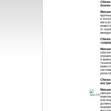
CNews:
близко
Михаи
крупны
и погл
как в у
инвест
от ана
междун
CNews:
«управ
Михаи
обеспе
управл
и важн
техниче
кажетс
систем
регист
CNews:
востре
Михаи
связан
компле
или ин
должно
взаимо
восста