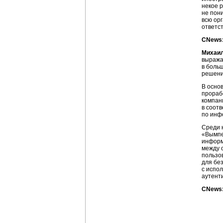
некое 
не пон
всю ор
ответс
CNews:
Михаи
выража
в боль
решени
В осно
прораб
компан
в соот
по инф
Среди 
«Вымпе
информ
между 
пользо
для бе
с испо
аутент
CNews: