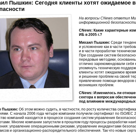
ил Пышкин: Сегодня клиенты хотят ожидаемое в
пасности
На вопросы CNews ответил Ми
информационной безопасности к
CNews: Какие характерные изм
ИБ в 2005 г.?
Михаил Пышкин:
Среди тенденц
и усложнение как в части требов
и в части проработки техническ
При создании систем безопасно
передовые методики, основанны
отлично зарекомендовали себя к
упомянуть техническую поддерж
клиенты хотят ожидаемое время
и решение проблем на своей тер
привлечение помощи вендоров 
возникших проблем.
CNews: Изменилось ли отношен
сектора к вопросам обеспечен
под влиянием международных
л Пышкин:
Об этом можно судить, в частности, по росту количества сертифик
иями. С начала 2006 года четыре компании получили сертификат по ISO/IEC 
ство компаний находится в процессе создания систем управления безопасно
ртами. Многие компании запустили в прошлом году процессы разработки наи
ения: управление операционными рисками, управление инцидентами безопа
висов
и
организационно-распорядительного
обеспечения. Так что новые серт