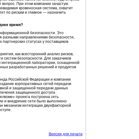
т вопрос. При этом компании зачастую
 невидимая кровеносная система, охватит
тет по рискам и главное — назначить
еднее время?
 информационной безопасности. Это
я разными направлениями безопасности,
 партнерских статусах у поставщиков
иятия, как всесторонний анализ рисков,
и систем безопасности. Для заказчиков
й интеграционной лаборатории, оснащенной
енных разработанных решений и продуктов
онда Российской Федерации и компании
 создание корпоративных сетей передачи
ивной и защищенной передачи данных
спечения защищенного доступа
елкоме» проекта построена сеть
ие и внедрение сети было выполнено
ан механизм интеграции двухфакторной
ступе.
Версия для печати