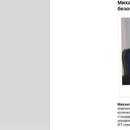
Миха
безо
Михаи
компан
количе
станда
управл
ИТ-сер