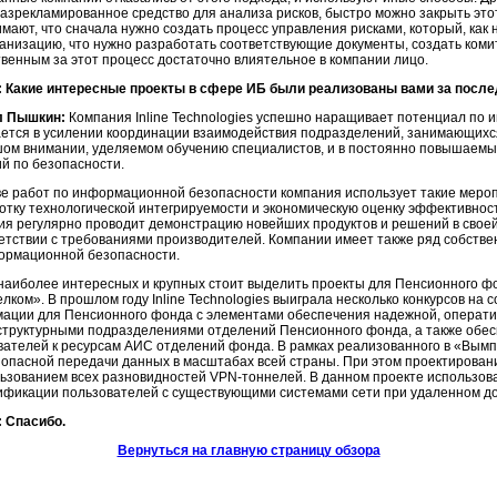
разрекламированное средство для анализа рисков, быстро можно закрыть это
имают, что сначала нужно создать процесс управления рисками, который, как
ганизацию, что нужно разработать соответствующие документы, создать коми
твенным за этот процесс достаточно влиятельное в компании лицо.
 Какие интересные проекты в сфере ИБ были реализованы вами за посл
л Пышкин:
Компания Inline Technologies успешно наращивает потенциал по
ется в усилении координации взаимодействия подразделений, занимающихс
шом внимании, уделяемом обучению специалистов, и в постоянно повышаемых
й по безопасности.
ве работ по информационной безопасности компания использует такие меропр
отку технологической интегрируемости и экономическую оценку эффективност
ия регулярно проводит демонстрацию новейших продуктов и решений в свое
ветствии с требованиями производителей. Компании имеет также ряд собств
ормационной безопасности.
наиболее интересных и крупных стоит выделить проекты для Пенсионного ф
лком». В прошлом году Inline Technologies выиграла несколько конкурсов на
ации для Пенсионного фонда с элементами обеспечения надежной, операт
структурными подразделениями отделений Пенсионного фонда, а также обе
вателей к ресурсам АИС отделений фонда. В рамках реализованного в «Вымп
зопасной передачи данных в масштабах всей страны. При этом проектирован
льзованием всех разновидностей
VPN-тоннелей.
В данном проекте использов
ификации пользователей с существующими системами сети при удаленном до
 Спасибо.
Вернуться на главную страницу обзора