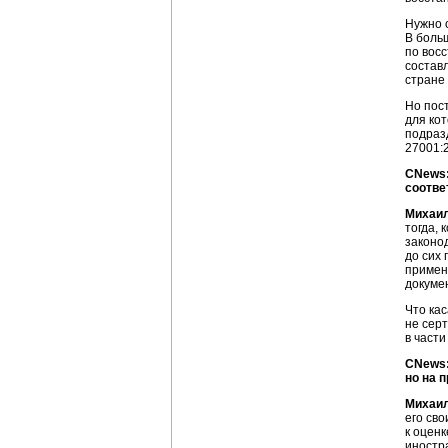
Нужно 
В боль
по вос
состав
стране 
Но пос
для ко
подраз
27001:
CNews:
соотве
Михаи
тогда,
законо
до сих 
примен
докуме
Что кас
не сер
в част
CNews:
но на 
Михаи
его св
к оценк
иностр