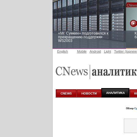
«Mr. Сумкин» подготовился к
К
прекращению поддержки
б
WS2003
English
Mobile
Android
Light
Twitter (topnew
Заоблачная оптимизация: как
Р
Faberlic изменил подход к
п
аналитике
АНАЛИТИКА
CNEWS
НОВОСТИ
К
Обзор
Ср