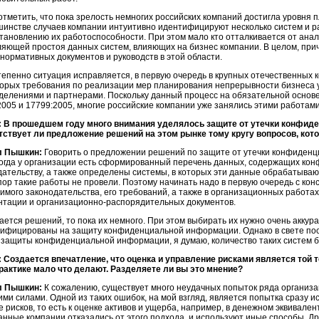
отметить, что пока зрелость немногих российских компаний достигла уровня
шинстве случаев компании интуитивно идентифицируют несколько систем и 
становлению их работоспособности. При этом мало кто отталкивается от ана
ляющей простоя данных систем, влияющих на бизнес компании. В целом, прич
нормативных документов и руководств в этой области.
тепенно ситуация исправляется, в первую очередь в крупных отечественных
торых требования по реализации мер планирования непрерывности бизнеса
делениями и партнерами. Поскольку данный процесс на обязательной основе
2005 и 17799:2005, многие российские компании уже занялись этими работами
 В прошедшем году много внимания уделялось защите от утечки конфиде
тствует ли предложение решений на этом рынке тому кругу вопросов, ко
л Пышкин:
Говорить о предложении решений по защите от утечки конфиден
 когда у организации есть сформированный перечень данных, содержащих к
дательству, а также определены системы, в которых эти данные обрабатываю
пор такие работы не провели. Поэтому начинать надо в первую очередь с кон
имого законодательства, его требований, а также в организационных работ
нтации и
организационно-распорядительных
документов.
ается решений, то пока их немного. При этом выбирать их нужно очень аккура
тифицированы на защиту конфиденциальной информации. Однако в свете пос
и защиты конфиденциальной информации, я думаю, количество таких систем б
 Создается впечатление, что оценка и управление рисками является той те
практике мало что делают. Разделяете ли вы это мнение?
л Пышкин:
К сожалению, существует много неудачных попыток ряда организа
оими силами. Одной из таких ошибок, на мой взгляд, является попытка сразу
е рисков, то есть к оценке активов и ущерба, например, в денежном эквивален
анные компании отказались от этого подхода, и используют иные способы. Др