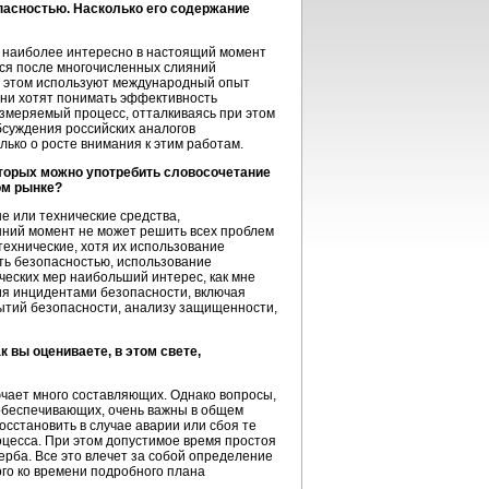
пасностью. Насколько его содержание
 наиболее интересно в настоящий момент
ся после многочисленных слияний
и этом используют международный опыт
ни хотят понимать эффективность
измеряемый процесс, отталкиваясь при этом
бсуждения российских аналогов
ко о росте внимания к этим работам.
оторых можно употребить словосочетание
ом рынке?
е или технические средства,
шний момент не может решить всех проблем
ехнические, хотя их использование
ть безопасностью, использование
ических мер наибольший интерес, как мне
ия инцидентами безопасности, включая
ытий безопасности, анализу защищенности,
 вы оцениваете, в этом свете,
чает много составляющих. Однако вопросы,
 обеспечивающих, очень важны в общем
сстановить в случае аварии или сбоя те
оцесса.
При этом допустимое время простоя
рба. Все это влечет за собой определение
го ко времени подробного плана