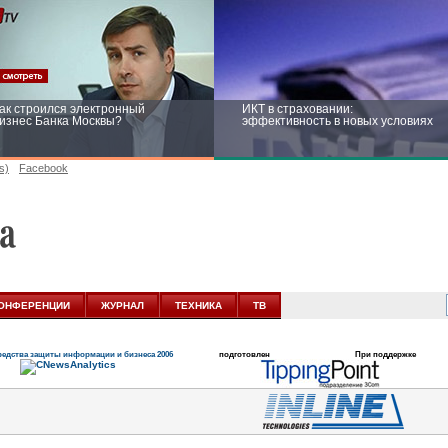
ак строился электронный
ИКТ в страховании:
изнес Банка Москвы?
эффективность в новых условиях
s)
Facebook
ейтинг CNewsInfrastructure 2015:
Информационная безопасность
риглашаем участвовать
бизнеса и госструктур: развитие в
новых условиях
ОНФЕРЕНЦИИ
ЖУРНАЛ
ТЕХНИКА
ТВ
едства защиты информации и бизнеса 2006
подготовлен
При поддержке