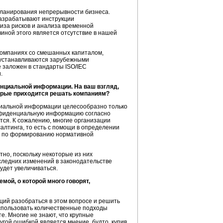
 планирования непрерывности бизнеса.
разрабатывают инструкции
лиза рисков и анализа временной
иной этого является отсутствие в нашей
 компаниях со смешанных капиталом,
 устанавливаются зарубежными
 заложен в стандарты ISO/IEC
.
нциальной информации. На ваш взгляд,
торые приходится решать компаниям?
циальной информации целесообразно только
онфиденциальную информацию согласно
тся. К сожалению, многие организации
салтинга, то есть с помощи в определении
ах по формированию нормативной
тно, поскольку некоторые из них
ледних изменений в законодательстве
удет увеличиваться.
мой, о которой много говорят,
ций разобраться в этом вопросе и решить
 использовать количественные подходы
те. Многие не знают, что крупные
угой ошибкой является мнение, будто, купив