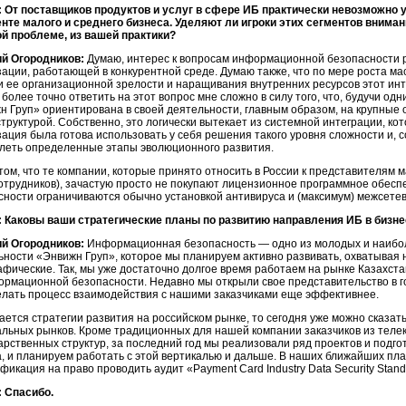
 От поставщиков продуктов и услуг в сфере ИБ практически невозможно 
енте малого и среднего бизнеса. Уделяют ли игроки этих сегментов внима
ой проблеме, из вашей практики?
й Огородников:
Думаю, интерес к вопросам информационной безопасности р
зации, работающей в конкурентной среде. Думаю также, что по мере роста м
и ее организационной зрелости и наращивания внутренних ресурсов этот инт
более точно ответить на этот вопрос мне сложно в силу того, что, будучи од
н Груп» ориентирована в своей деятельности, главным образом, на крупные
руктурой. Собственно, это логически вытекает из системной интеграции, ко
зация была готова использовать у себя решения такого уровня сложности и, 
леть определенные этапы эволюционного развития.
том, что те компании, которые принято относить в России к представителям 
сотрудников), зачастую просто не покупают лицензионное программное обес
сности ограничиваются обычно установкой антивируса и (максимум) межсетев
 Каковы ваши стратегические планы по развитию направления ИБ в бизн
й Огородников:
Информационная безопасность — одно из молодых и наибо
ьности «Энвижн Груп», которое мы планируем активно развивать, охватывая н
афические. Так, мы уже достаточно долгое время работаем на рынке Казахстан
ормационной безопасности. Недавно мы открыли свое представительство в 
елать процесс взаимодействия с нашими заказчиками еще эффективнее.
ается стратегии развития на российском рынке, то сегодня уже можно сказат
альных рынков. Кроме традиционных для нашей компании заказчиков из тел
дарственных структур, за последний год мы реализовали ряд проектов и подг
а, и планируем работать с этой вертикалью и дальше. В наших ближайших пл
фикация на право проводить аудит «Payment Card Industry Data Security Standa
 Спасибо.