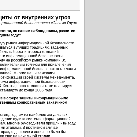
иты от внутренних угроз
рмационной безопасности «Энвижн Груп».
еляли, по вашим наблюдениям, развитие
едшем году?
году рынок информационной безопасности
иваться в лучших традициях, заданных
абильный рост интереса компаний
асти информационной безопасности.
году на российском рынке компании BSI
полнительным толчком для привлечения
 информационной безопасностью как части
анией. Многие наши заказчики
ертификации своей системы менеджмента,
истемы информационной безопасности
5. Кстати, наша компания тоже планирует
тандарту до конца 2006 года.
ов в сфере защиты информации было
ственным корпоративным заказчиком
взгляд, одним из наиболее актуальных
оведение аудита систем информационной
ам. Многие руководители пришли к выводу,
ми этапами. В противном случае
 гораздо дешевле и логичнее было бы
ов еще на начальной стадии.