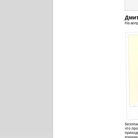
Дмит
На воп
безопа
что пр
приход
изнача