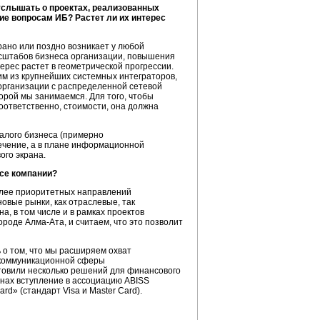
услышать о проектах, реализованных
ние вопросам ИБ? Растет ли их интерес
ано или поздно возникает у любой
асштабов бизнеса организации, повышения
ерес растет в геометрической прогрессии.
ним из крупнейших системных интеграторов,
 организации с распределенной сетевой
торой мы занимаемся. Для того, чтобы
соответственно, стоимости, она должна
малого бизнеса (примерно
печение, а в плане информационной
ого экрана.
есе компании?
лее приоритетных направлений
овые рынки, как отраслевые, так
а, в том числе и в рамках проектов
городе
Алма-Ата,
и считаем, что это позволит
ь о том, что мы расширяем охват
екоммуникационной сферы
отовили несколько решений для финансового
анах вступление в ассоциацию ABISS
rd» (стандарт Visa и Master Card).