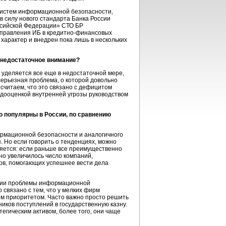
 систем информационной безопасности,
в силу нового стандарта Банка России
ссийской Федерации» СТО БР
управления ИБ в
кредитно-финансовых
характер и внедрен пока лишь в нескольких
 недостаточное внимание?
 уделяется все еще в недостаточной мере,
серьезная проблема, о которой довольно
считаем, что это связано с дефицитом
едооценкой внутренней угрозы руководством
о популярны в России, по сравнению
ормационной безопасности и аналогичного
. Но если говорить о тенденциях, можно
яется: если раньше все преимущественно
но увеличилось число компаний,
мов, помогающих успешнее вести дела
оссии проблемы информационной
 связано с тем, что у мелких фирм
им приоритетом. Часто важно просто решить
ников поступлений в государственную казну.
егическим активом, более того, они чаще