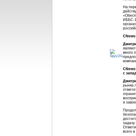
На пер
действ
«Обесп
ИББС-1
органи
российс
CNews:
Дмитри
являют
много 
предло
компан
CNews:
с запа
Дмитри
рынка 
отмети
ограни
воспри
и заво
Продол
безопа
достат
задачу 
Отмети
всего 