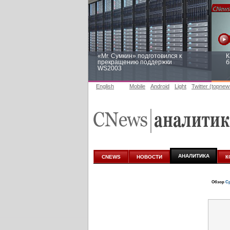
«Mr. Сумкин» подготовился к
К
прекращению поддержки
б
WS2003
English
Mobile
Android
Light
Twitter (topnew
Заоблачная оптимизация: как
Р
Faberlic изменил подход к
п
аналитике
АНАЛИТИКА
CNEWS
НОВОСТИ
К
Обзор
Ср