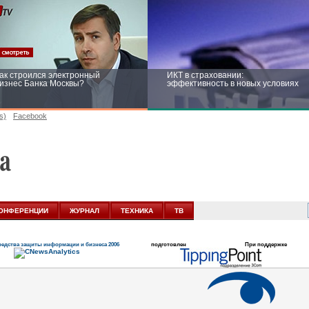
ак строился электронный
ИКТ в страховании:
изнес Банка Москвы?
эффективность в новых условиях
s)
Facebook
ейтинг CNewsInfrastructure 2015:
Информационная безопасность
риглашаем участвовать
бизнеса и госструктур: развитие в
новых условиях
ОНФЕРЕНЦИИ
ЖУРНАЛ
ТЕХНИКА
ТВ
едства защиты информации и бизнеса 2006
подготовлен
При поддержке