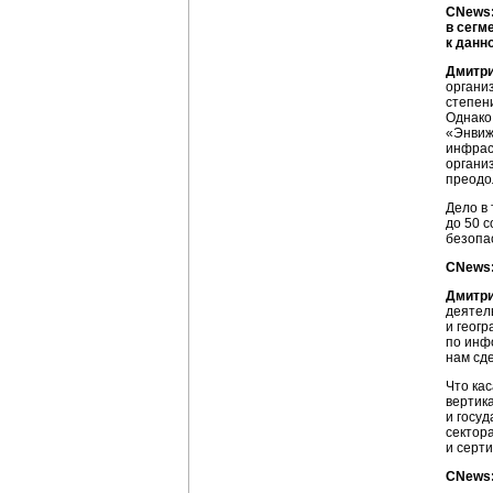
CNews:
в сегм
к данн
Дмитри
органи
степен
Однако 
«Энвиж
инфраст
органи
преодо
Дело в 
до 50 
безопа
CNews:
Дмитри
деятел
и геогр
по инф
нам сд
Что кас
вертик
и госу
сектор
и серти
CNews: