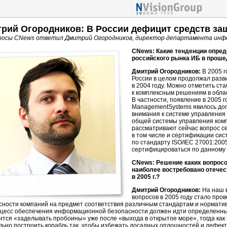
рий Огородников: В России дефицит средств защ
росы CNews ответил Дмитрий Огородников, директор департамента инфо
CNews: Какие тенденции опред
российского рынка ИБ в прош
Дмитрий Огородников:
В 2005 
России в целом продолжал разв
в 2004 году. Можно отметить ст
к комплексным решениям в обл
В частности, появление в 2005 
ManagementSystems явилось до
внимания к системе управления
общей системы управления комп
рассматривают сейчас вопрос с
в том числе и сертификации с
по стандарту ISO/IEC 27001:200
сертифицироваться по данному с
CNews: Решение каких вопрос
наиболее востребовано отече
в 2005 г.?
Дмитрий Огородников:
На наш 
вопросов в 2005 году стало пр
сности компаний на предмет соответствия различным стандартам и норматив
оцесс обеспечения информационной безопасности должен идти определенны
ится «заделывать пробоины» уже после «выхода в открытое море», тогда как
льно построить корабль так, чтобы избежать досадных оплошностей и дефект