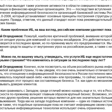
вый план выходит также усиление активности в области совершенствования
ующих в
финансово-кредитных
организациях. Это — последствия вступления 
ечение информационной безопасности организаций банковской системы Ро
.0-2006,
который устанавливает основные принципы построения структуры 
зациях. Правда, отметим, что данный стандарт носит пока рекомендательный 
ких банках.
 Каким проблемам ИБ, на ваш взгляд, российские компании уделяют пока
й Огородников:
Пожалуй, наиболее критичной проблемой, внимание которой
ся сегодня угрозы для компаний со стороны инсайдеров. Это действительно 
говорится в последнее время, но
по-прежнему
мало что предпринимается. Мы 
жения средств защиты от внутренних угроз на российском рынке, а также c н
ий.
 Можно ли, по вашему опыту, утверждать, что услуги ИБ еще недостаточн
дными странами? Что изменилось в ситуации за последнюю пару лет?
й Огородников:
Конечно, если посмотреть на объем российского рынка инф
любой западной страны, то мы увидим, что они очень значительно отличаются
ть, что отношение к информационной безопасности в России постепенно мен
чивалось покупкой
какой-либо
«железки» или программы, то сейчас значитель
нимающих этот процесс как составляющую бизнеса. Т.е. как один из механиз
евывать доверие клиентов.
жая сравнивать с Западом, среди отличий можно назвать еще и то, что в Р
сности
по-прежнему
волнуют главным образом крупный бизнес. Возможно, это
очно других проблем, решение которых является для них значительно больш
выживания. Тогда как на западе подобные компании — один из главных источ
м также, что подобные организации пока не считают информацию своим страт
и остальные информационные технологии используют очень ограниченно.