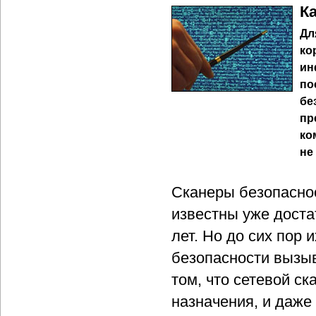
К
Дл
ко
ин
по
бе
пр
ко
не
Сканеры безопаснос
известны уже доста
лет. Но до сих пор
безопасности вызыв
том, что сетевой ск
назначения, и даже