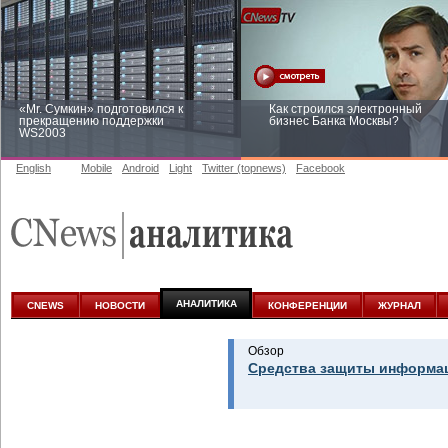
«Mr. Сумкин» подготовился к
Как строился электронный
прекращению поддержки
бизнес Банка Москвы?
WS2003
English
Mobile
Android
Light
Twitter (topnews)
Facebook
Заоблачная оптимизация: как
Рейтинг CNewsInfrastructure 20
Faberlic изменил подход к
приглашаем участвовать
аналитике
АНАЛИТИКА
CNEWS
НОВОСТИ
КОНФЕРЕНЦИИ
ЖУРНАЛ
Обзор
Средства защиты информац