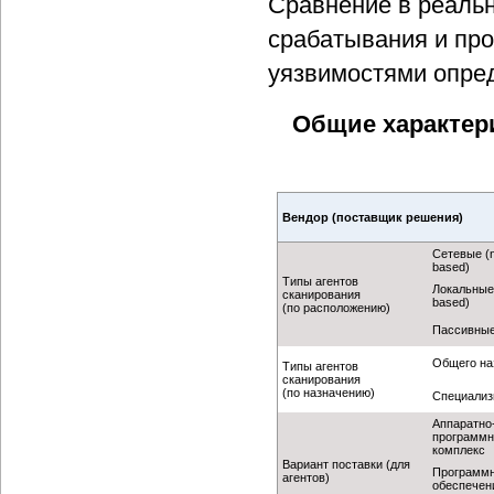
Сравнение в реальн
срабатывания и про
уязвимостями опред
Общие характер
Вендор (поставщик решения)
Сетевые (n
based)
Типы агентов
Локальные 
сканирования
based)
(по расположению)
Пассивны
Общего на
Типы агентов
сканирования
(по назначению)
Специализ
Аппаратно
программ
комплекс
Вариант поставки (для
Программ
агентов)
обеспечен