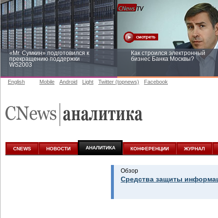
«Mr. Сумкин» подготовился к
Как строился электронный
прекращению поддержки
бизнес Банка Москвы?
WS2003
English
Mobile
Android
Light
Twitter (topnews)
Facebook
Заоблачная оптимизация: как
Рейтинг CNewsInfrastructure 20
Faberlic изменил подход к
приглашаем участвовать
аналитике
АНАЛИТИКА
CNEWS
НОВОСТИ
КОНФЕРЕНЦИИ
ЖУРНАЛ
Обзор
Средства защиты информац