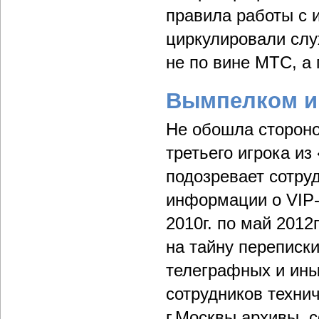
правила работы с 
циркулировали слу
не по вине МТС, а
Вымпелком и 
Не обошла стороно
третьего игрока и
подозревает сотру
информации о VIP-к
2010г. по май 2012
на тайну переписк
телеграфных и ины
сотрудников техни
г.Москвы архивы, 