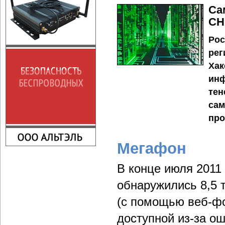
Са
СН
Рос
рег
Хак
инф
тен
сам
про
Мегафон
В конце июля 2011
обнаружились 8,5 
(с помощью веб-фо
доступной из-за о