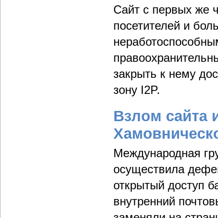
Сайт с первых же 
посетителей и бол
неработоспособны
правоохранительн
закрыть к нему до
зону I2P.
Взлом сайта 
Хамовническог
Международная гру
осуществила дефей
открытый доступ б
внутренний почтов
заменяли на стран