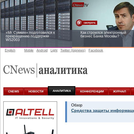
«Mr. Сумкин» подготовился к
Как строился электронный
прекращению поддержки
бизнес Банка Москвы?
WS2003
English
Mobile
Android
Light
Twitter (topnews)
Facebook
Заоблачная оптимизация: как
Рейтинг CNewsInfrastructure 20
Faberlic изменил подход к
приглашаем участвовать
аналитике
АНАЛИТИКА
CNEWS
НОВОСТИ
КОНФЕРЕНЦИИ
ЖУРНАЛ
Обзор
Средства защиты информаци