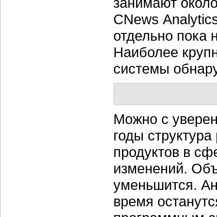
занимают окол
CNews Analytic
отдельно пока 
Наиболее круп
системы обнару
Можно с уверен
годы структура
продуктов в сф
изменений. Объ
уменьшится. Ан
время останут