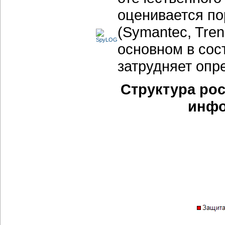
оценивается п
(Symantec, Tre
основном в сос
затрудняет опр
Структура ро
инфор