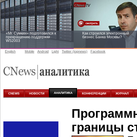
«Mr. Сумкин» подготовился к
Как строился электронный
прекращению поддержки
бизнес Банка Москвы?
WS2003
English
Mobile
Android
Light
Twitter (topnews)
Facebook
Заоблачная оптимизация: как
Рейтинг CNewsInfrastructure 20
Faberlic изменил подход к
приглашаем участвовать
аналитике
АНАЛИТИКА
CNEWS
НОВОСТИ
КОНФЕРЕНЦИИ
ЖУРНАЛ
Программн
границы с