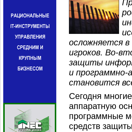
Пр
ро
ин
ис
осложняется в
игроков.
Во-вт
защиты инфор
и
программно-
становится все
Сегодня многи
аппаратную осн
программные м
средств защиты