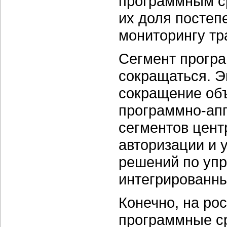
программным ср
их доля постеп
мониторингу тр
Cегмент програ
сокращаться. Э
сокращение объ
программно-ап
сегментов цент
авторизации и у
решений по упр
интегрированн
Конечно, на ро
программные с