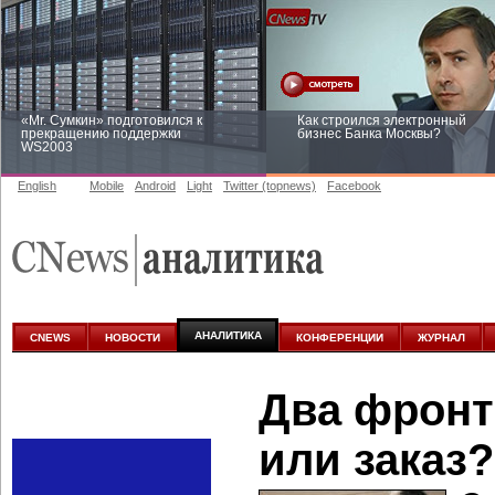
«Mr. Сумкин» подготовился к
Как строился электронный
прекращению поддержки
бизнес Банка Москвы?
WS2003
English
Mobile
Android
Light
Twitter (topnews)
Facebook
Заоблачная оптимизация: как
Рейтинг CNewsInfrastructure 20
Faberlic изменил подход к
приглашаем участвовать
аналитике
АНАЛИТИКА
CNEWS
НОВОСТИ
КОНФЕРЕНЦИИ
ЖУРНАЛ
Два фронт
или заказ?