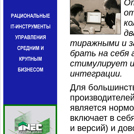
От
от
ко
дв
тиражными и з
брать на себя
стимулирует и
интеграции.
Для большинст
производителей
является нормо
включает в себ
и версий) и до