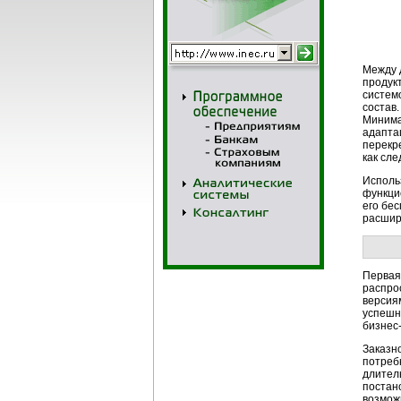
Между 
продук
систем
состав
Минима
адаптац
перекр
как сле
Исполь
функци
его бе
расшир
Первая
распро
версия
успешн
бизнес
Заказн
потреб
длител
постан
возмож