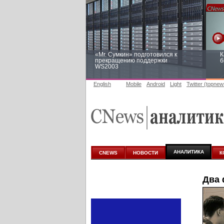
«Mr. Сумкин» подготовился к
К
прекращению поддержки
б
WS2003
English
Mobile
Android
Light
Twitter (topnew
Заоблачная оптимизация: как
Р
Faberlic изменил подход к
п
аналитике
АНАЛИТИКА
CNEWS
НОВОСТИ
К
Два 