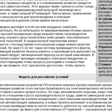
производ
чем у тиражных продуктов, и о планировании развития придется
нового кл
ться самостоятельно. Этот вариант может принести успех только
Себесто
иятиям, обладающим высокой культурой производства и
расходы 
ения, а также сильной
ИT-командой
. Тем не менее, привлечение
системы 
х консультантов для проектирования и описания
Устойчи
-процессов
в данном случае крайне желательно.
выбранно
обеспечи
 модель выглядит в этой системе координат наиболее
возникно
кательно.
Из-за
небольшого по мировым меркам объема нашего
дополнит
и высокой конкуренции среди разработчиков, производители
рассматр
ены опускать цены значительно ниже уровня, обусловленного
например
ной технологий. В среднесрочной перспективе клиент
тестиров
ается с последствиями этого решения в виде низкого качества
Управле
ений. Но через
5-10 лет
такая система превращается в фактор,
выбранно
вающий развитие бизнеса клиента, а производитель выпускает на
обеспечи
новый продукт, эволюционный переход на который невозможен. В
функцион
случаях клиент вынужден проводить повторное внедрение со
принятым
сопутствующими этому процессу расходами и сложностями.
Стоимос
, как правило, этот срок вполне достаточен, чтобы окупить
выбранн
цену, ко
производ
Модель для российских условий
чественном рынке разработки ПО получила широкое распространение указан
ляющее развитие этого сектора базировалось на сочетании высокого интелл
отчиков и низкого уровня оплаты. Но годы экономического подъема, когда с
и по отношению к росту производительности труда, заметно уменьшили знач
бы производства усилили конкуренцию с иностранными производителями. Мн
ная автоматизация завершена, и новые проекты возникают в основном как ре
ентным преимуществом остается готовность работать по третьей модели. Кро
ится стандарт
де-факто
для отечественных ИТ-компаний — расширенный набо