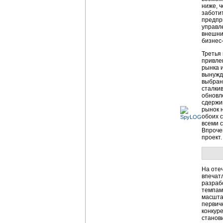
ниже, 
заботи
предпр
управл
внешни
бизнес
Третья
привле
рынка 
вынужд
выбран
сталкив
обновл
сдержи
рынок 
обоих 
всеми 
Впрочем
проект.
На оте
впечат
разраб
темпам
масшта
первич
конкур
станов