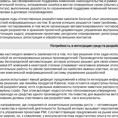
сервисы, как своевременная поддержка изменений законодательства в рамка
ительной оплаты; исправление ошибок в жестко оговоренные сроки (обычно
тетах); выполнение доработок по ограниченной поддержке изменений
бизнес
ирован в договоре сопровождения).
ледние годы отечественные разработчики накопили богатый опыт реализаци
откой информационных систем. В целом успешно решаются такие проблемы, 
ение тестированием, в том числе организация автоматизированного тестиро
зация разработки и хранения проектной документации; управление внутренн
тизация задач); управление проектами; ресурсное планирование; регистраци
потенциальных; регистрация и обработка внешних контактов.
Потребность в интеграции средств разраб
ма настоящего момента заключается в том, что при решении этих задач исп
собой не интегрированные разных производителей. Производители программ
мы беспорядочной автоматизации, которую успешно решают для своих клиент
ников
ИТ-компаний
в некоторой степени сглаживает негативное влияние этог
оятельные работы по увязке приложений на наиболее важных участках, но р
ния комплексной информационной системы управления разработкой.
 рынок испытывает явный дефицит предложений в области интеграции инфо
ие решения, как линейка продуктов Rational, пока остаются недоступны боль
ий-разработчиков
, хотя отдельные компоненты получили заметное распрост
авлены слабо. При этом выглядит недостаточно обоснованным утверждение, ч
ерехода на средства одного производителя. На повестке дня выработка метод
овании должны участвовать как разработчики, так и консультанты.
 направление, где сохраняются значительные резервы роста — оптимизация
и качества и проектной деятельности. Большой интерес вызывает перспектив
рта управления проектами PMI. Соответствующие предложения на рынке кон
но широко, но, к сожалению, у консультантов пока недостаточно опыта по оп