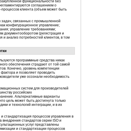
х закупленной функциональности без
 регламентируются соглашением о
-процессов
клиента (объем может быть
и задач, связанных с промышленной
как конфигурационное управление;
вания; управление требованиями;
им документооборотом (регистрация и
я и анализ потребностей клиентов, в том
отки
ользуются программные средства никак
ного обеспечения страдают от той самой
ов. Конечно, уровень компетенции
о фактора и позволяет проводить
уководители уже осознали необходимость
рмационных систем для производителей
шинству российских
ранение. Альтернативные варианты
то цель может быть достигнута только
ики и технологий интеграции, и в их
 и стандартизация процессов управления в
а внедрения стандартов серии ISO и
сультационных услуг представлены
тимизации и стандартизации процессов