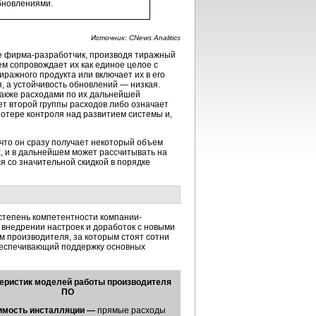
бновлениями.
Источник: CNews Analitics
де фирма-разработчик, производя тиражный
м сопровождает их как единое целое с
ражного продукта или включает их в его
, а устойчивость обновлений — низкая.
акже расходами по их дальнейшей
ет второй группы расходов либо означает
потере контроля над развитием системы и,
 что он сразу получает некоторый объем
, и в дальнейшем может рассчитывать на
я со значительной скидкой в порядке
степень компетентности компании-
внедрении настроек и доработок с новыми
 производителя, за которым стоят сотни
обеспечивающий поддержку основных
теристик моделей работы производителя
ПО
имость инсталляции —
прямые расходы