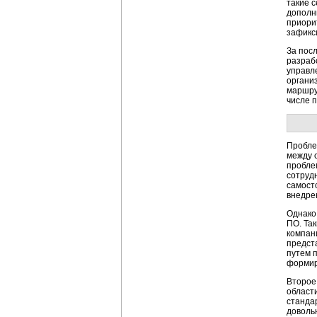
такие 
дополн
приори
зафикс
За пос
разраб
управл
органи
маршру
числе 
Пробле
между 
пробле
сотруд
самост
внедре
Однако
ПО. Так
компан
предст
путем п
формир
Второе
област
станда
доволь