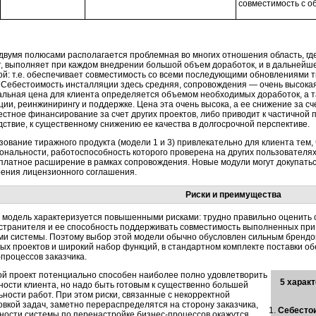
совместимость с о
двумя полюсами располагается проблемная во многих отношения область, г
т, выполняет при каждом внедрении большой объем доработок, и в дальнейше
ой: т.е. обеспечивает совместимость со всеми последующими обновлениями ти
. Себестоимость инсталляции здесь средняя, сопровождения — очень высокая
льная цена для клиента определяется объемом необходимых доработок, а т
ии, реинжинирингу и поддержке. Цена эта очень высока, а ее снижение за сч
естное финансирование за счет других проектов, либо приводит к частичной 
дствие, к существенному снижению ее качества в долгосрочной перспективе.
зование тиражного продукта (модели 1 и 3) привлекательно для клиента тем,
ональности, работоспособность которого проверена на других пользователях
сплатное расширение в рамках сопровождения. Новые модули могут докупатьс
ения лицензионного соглашения.
Риски и преимущества
 модель характеризуется повышенными рисками: трудно правильно оценить 
странителя и ее способность поддерживать совместимость выполненных при 
ми системы. Поэтому выбор этой модели обычно обусловлен сильным брендом
ых проектов и широкий набор функций, в стандартном комплекте поставки 
-процессов
заказчика.
ой проект потенциально способен наиболее полно удовлетворить
5 харак
ности клиента, но надо быть готовым к существенно большей
ьности работ. При этом риски, связанные с некорректной
овкой задач, заметно перераспределятся на сторону заказчика,
Себесто
ности системы по перенастройке
бизнес-процессов
окажутся