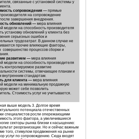
ителя, связанные с установкой системы у
иента.
имость сопровождения —
прямые
производителя на сопровождение
после завершения внедрения.
вость обновлений —
мера влияния
й модели на способность производителя
ть установку обновлений у клиента без
вения серьезных ошибок и
ельных трудозатрат. В данном случае не
иваются прочие влияющие факторы,
 совершенство процессов сборки и
ания.
ние развитием —
мера влияния
й модели на способность производителя
ть контролируемое развитие
альности системы, отвечающее планам и
 внутренним стандартам.
ть для клиента —
мера влияния
ой модели на минимальную продажную
торую может себе позволить
итель. Стоимость услуг не учитывается.
ная выше модель 3. Долгое время
ектуального потенциала отечественных
тавки специалистов росли опережающими
имость этого фактора, а увеличившиеся
огие секторы рынка близки к насыщению:
зультат реорганизации. Но и сейчас важным
ме того, стимулом продвижения на рынке
р услуг по сопровождению. Сюда входят