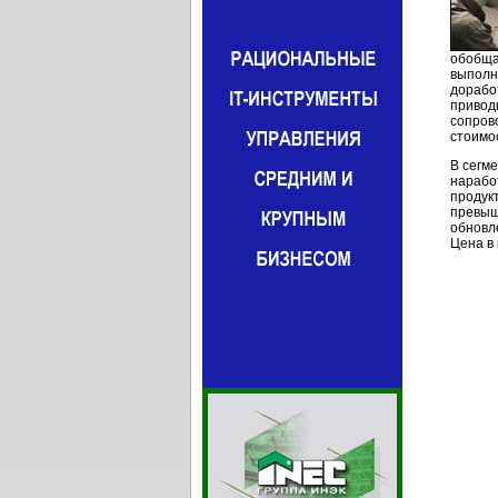
обобща
выпол
дорабо
привод
сопров
стоимо
В сегм
нарабо
продук
превыш
обновл
Цена в