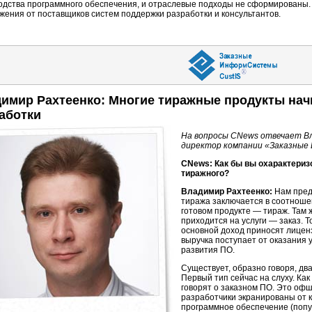
одства программного обеспечения, и отраслевые подходы не сформированы. 
жения от поставщиков систем поддержки разработки и консультантов.
имир Рахтеенко: Многие тиражные продукты нач
аботки
На вопросы CNews отвечает В
директор компании «Заказны
CNews: Как бы вы охарактериз
тиражного?
Владимир Рахтеенко:
Нам предс
тиража заключается в соотношени
готовом продукте — тираж. Там 
приходится на услуги — заказ. 
основной доход приносят лицен
выручка поступает от оказания 
развития ПО.
Существует, образно говоря, дв
Первый тип сейчас на слуху. Как
говорят о заказном ПО. Это оф
разработчики экранированы от к
программное обеспечение (попу