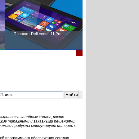
Планшет Dell Venue 11 Pro
Пора выбирать Fujitsu!
льшинства западных коллег, часто
ежду тиражными и заказными решениями.
уемого продукта стимулирует интерес к
ей программного обеспечения сегодня