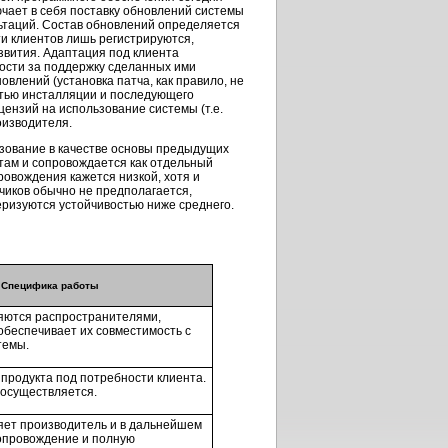
ючает в себя поставку обновлений системы
льтаций. Состав обновлений определяется
и клиентов лишь регистрируются,
вития. Адаптация под клиента
ности за поддержку сделанных ими
влений (установка патча, как правило, не
стью инсталляции и последующего
ензий на использование системы (т.е.
оизводителя.
льзование в качестве основы предыдущих
там и сопровождается как отдельный
ровождения кажется низкой, хотя и
чиков обычно не предполагается,
еризуются устойчивостью ниже среднего.
Специфика работы
яются распространителями,
обеспечивает их совместимость с
темы.
 продукта под потребности клиента.
осуществляется.
яет производитель и в дальнейшем
опровождение и полную