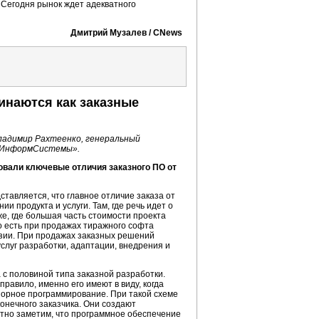
Сегодня рынок ждет адекватного
Дмитрий Музалев / CNews
инаются как заказные
ладимир Рахтеенко, генеральный
е ИнформСистемы».
овали ключевые отличия заказного ПО от
тавляется, что главное отличие заказа от
и продукта и услуги. Там, где речь идет о
же, где большая часть стоимости проекта
То есть при продажах тиражного софта
зии. При продажах заказных решений
услуг разработки, адаптации, внедрения и
а с половиной типа заказной разработки.
 правило, именно его имеют в виду, когда
шорное программирование. При такой схеме
онечного заказчика. Они создают
тно заметим, что программное обеспечение