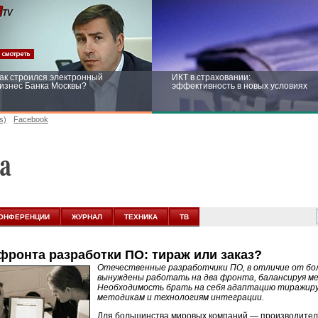
ак строился электронный
ИКТ в страховании:
изнес Банка Москвы?
эффективность в новых условиях
s)
Facebook
ейтинг CNewsInfrastructure 2015:
Информационная безопасность
риглашаем участвовать
бизнеса и госструктур: развитие в
новых условиях
ОНФЕРЕНЦИИ
ЖУРНАЛ
ТЕХНИКА
ТВ
фронта разработки ПО: тираж или заказ?
Отечественные разработчики ПО, в отличие от бо
вынуждены работать на два фронта, балансируя м
Необходимость брать на себя адаптацию тиражир
методикам и технологиям интеграции.
Для большинства мировых компаний — производител