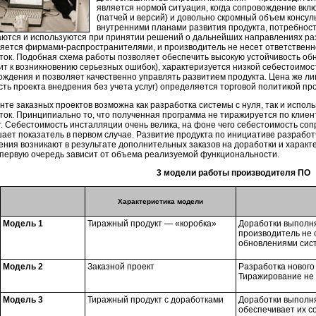
является нормой ситуация, когда сопровождение вкл
(патчей и версий) и довольно скромный объем консу
внутренними планами развития продукта, потребност
ются и используются при принятии решений о дальнейших направлениях раз
няется
фирмами-распространителями
, и производитель не несет ответствен
ток. Подобная схема работы позволяет обеспечить высокую устойчивость обно
ит к возникновению серьезных ошибок), характеризуется низкой себестоимо
ождения и позволяет качественно управлять развитием продукта. Цена же лиц
сть проекта внедрения без учета услуг) определяется торговой политикой пр
енте заказных проектов возможна как разработка системы с нуля, так и испо
ток. Принципиально то, что полученная программа не тиражируется по клиен
т. Себестоимость инсталляции очень велика, на фоне чего себестоимость соп
ает показатель в первом случае. Развитие продукта по инициативе разработ
ения возникают в результате дополнительных заказов на доработки и характ
 первую очередь зависит от объема реализуемой функциональности.
3 модели работы производителя ПО
Характеристика модели
Модель 1
Тиражный продукт — «коробка»
Доработки выполн
производитель не 
обновлениями сис
Модель 2
Заказной проект
Разработка нового
Тиражирование не 
Модель 3
Тиражный продукт с доработками
Доработки выполн
обеспечивает их с