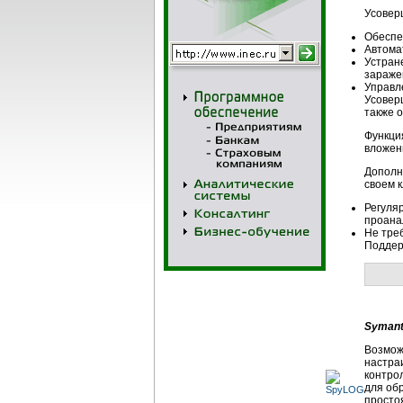
Усовер
Обеспе
Автома
Устран
зараже
Управл
Усовер
также 
Функци
вложен
Дополн
своем к
Регуля
проана
Не тре
Поддер
Symante
Возмож
настра
контро
для об
просто