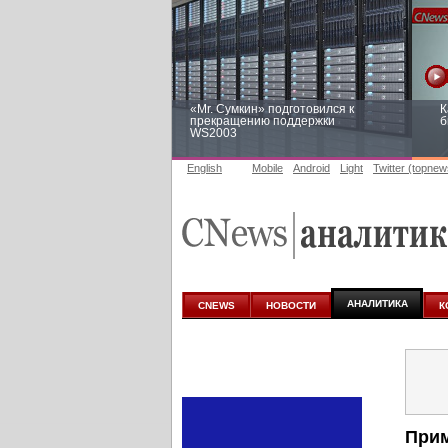
«Mr. Сумкин» подготовился к
К
прекращению поддержки
б
WS2003
English
Mobile
Android
Light
Twitter (topnew
Заоблачная оптимизация: как
Р
Faberlic изменил подход к
п
аналитике
АНАЛИТИКА
CNEWS
НОВОСТИ
К
Прим