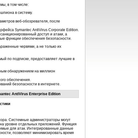
мы, в том числе:
шпиона в систему.
раметров
веб-обозревателя
, после
ейса Symantec AntiVirus Corporate Edition.
анкционированный доступ и атаки, а
мые функции обеспечения безопасности.
раженные червями, а не только их
ый по подписке, предоставляет лучшие в
чным обнаружением на миллион
ого обеспечения.
ований безопасности в интернете.
ec AntiVirus Enterprise Edition
стики
тора. Системные администраторы могут
 на уровне отдельных приложений. Функция
имые для атак. Интегрированные данные
сности, позволяют минимизировать время