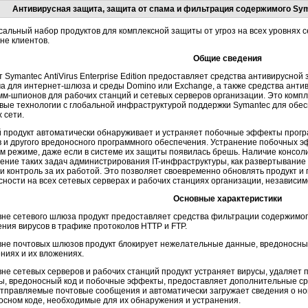
Антивирусная защита, защита от спама и фильтрация содержимого Syman
сальный набор продуктов для комплексной защиты от угроз на всех уровнях с
не клиентов.
Общие сведения
т Symantec AntiVirus Enterprise Edition предоставляет средства антивирусн
ма для
интернет-шлюза
и среды Domino или Exchange, а также средства анти
мм-шпионов
для рабочих станций и сетевых серверов организации. Это комп
вые технологии с глобальной инфраструктурой поддержки Symantec для обе
 сети.
 продукт автоматически обнаруживает и устраняет побочные эффекты
прог
в и другого вредоносного программного обеспечения. Устранение побочных 
м режиме, даже если в системе их защиты появилась брешь. Наличие консо
ение таких задач администрирования
IT-инфраструктуры
, как развертывание
 и контроль за их работой. Это позволяет своевременно обновлять продукт 
сности на всех сетевых серверах и рабочих станциях организации, независи
Основные характеристики
вне сетевого шлюза продукт предоставляет средства фильтрации содержимо
ения вирусов в трафике протоколов HTTP и FTP.
вне почтовых шлюзов продукт блокирует нежелательные данные, вредоносный
ниях и их вложениях.
вне сетевых серверов и рабочих станций продукт устраняет вирусы, удаляет
ы, вредоносный код и побочные эффекты, предоставляет дополнительные ср
отправляемые почтовые сообщения и автоматически загружает сведения о но
осном коде, необходимые для их обнаружения и устранения.