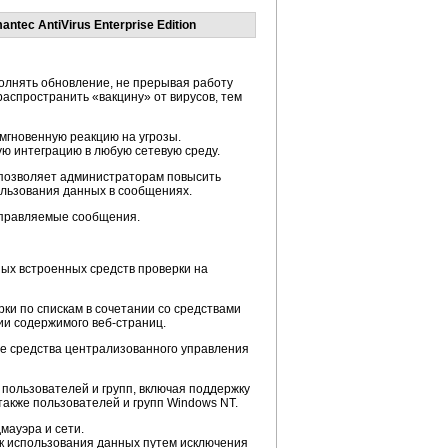
ec AntiVirus Enterprise Edition
олнять обновление, не прерывая работу
аспространить «вакцину» от вирусов, тем
мгновенную реакцию на угрозы.
ю интеграцию в любую сетевую среду.
 позволяет администраторам повысить
ользования данных в сообщениях.
отправляемые сообщения.
ых встроенных средств проверки на
ки по спискам в сочетании со средствами
ции содержимого
веб-страниц
.
е средства централизованного управления
пользователей и групп, включая поддержку
 также пользователей и групп Windows NT.
мауэра и сети.
к использования данных путем исключения