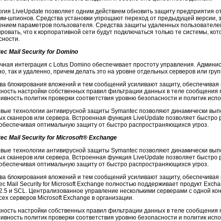
огия LiveUpdate позволяет одним действием обновить защиту предприятия от
мм-шпионов
. Средства установки упрощают переход от предыдущей версии, 
ением параметров пользователя. Средства защиты удаленных пользователе
ровать, что к корпоративной сети будут подключаться только те системы, ко
сности.
c Mail Security for Domino
чная интеграция с Lotus Domino обеспечивает простоту управления. Админис
о, так и удаленно, причем делать это на уровне отдельных серверов или груп
ва блокирования вложений и тем сообщений усиливают защиту, обеспечивая 
ность настройки собственных правил фильтрации данных в теле сообщения
ивность политик проверки соответствия уровню безопасности и политик исп
вые технологии антивирусной защиты Symantec позволяют динамически вып
ых сканеров или сервера. Встроенная функция LiveUpdate позволяет быстро р
обеспечивая оптимальную защиту от быстро распространяющихся угроз.
c Mail Security for Microsoft® Exchange
вые технологии антивирусной защиты Symantec позволяют динамически вып
ых сканеров или сервера. Встроенная функция LiveUpdate позволяет быстро р
обеспечивая оптимальную защиту от быстро распространяющихся угроз.
ва блокирования вложений и тем сообщений усиливают защиту, обеспечивая 
c Mail Security for Microsoft Exchange полностью поддерживает продукт Exch
 2.5 и SCL. Централизованное управление несколькими серверами с одной ко
сех серверов Microsoft Exchange в организации.
ность настройки собственных правил фильтрации данных в теле сообщения
ивность политик проверки соответствия уровню безопасности и политик исп