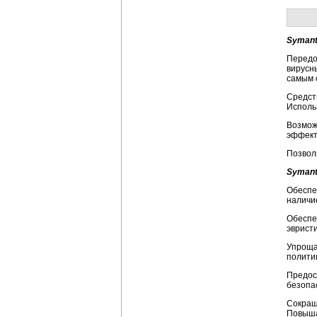
Symante
Передо
вирусн
самым 
Средст
Исполь
Возмож
эффект
Позвол
Symant
Обеспе
наличи
Обеспе
эвристи
Упроща
полити
Предос
безопас
Сокра
Повыша