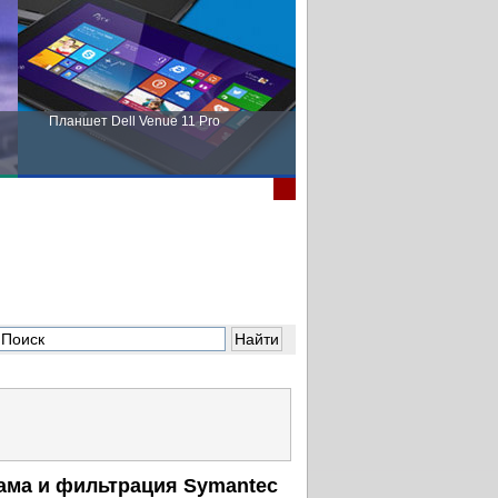
Планшет Dell Venue 11 Pro
Пора выбирать Fujitsu!
ама и фильтрация Symantec