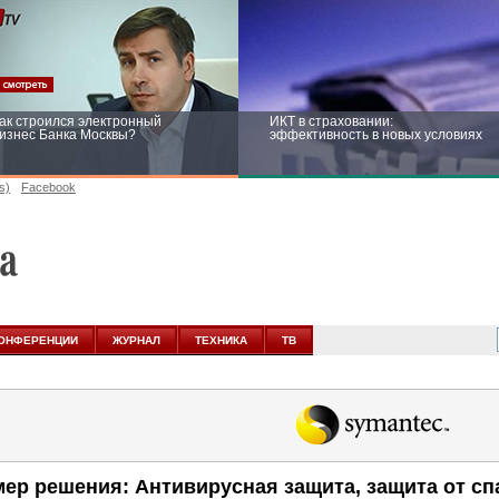
ак строился электронный
ИКТ в страховании:
изнес Банка Москвы?
эффективность в новых условиях
s)
Facebook
ейтинг CNewsInfrastructure 2015:
Информационная безопасность
риглашаем участвовать
бизнеса и госструктур: развитие в
новых условиях
ОНФЕРЕНЦИИ
ЖУРНАЛ
ТЕХНИКА
ТВ
ер решения: Антивирусная защита, защита от сп