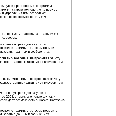
 вирусов, вредоносных программ и
заменяя старую технологию на новую с
й и управления ими позволяют
торые соответствуют политикам
траторы могут настраивать защиту как
п серверов.
мгновенную реакцию на угрозы.
 позволяет администраторам повысить
ользования данных в сообщениях.
олнять обновление, не прерывая работу
аспространить «вакцину» от вирусов, тем
олнять обновление, не прерывая работу
аспространить «вакцину» от вирусов, тем
мгновенную реакцию на угрозы.
ange 2003, в том числе новые функции
нсоли дает возможность обновить настройки
 позволяет администраторам повысить
ользования данных в сообщениях.