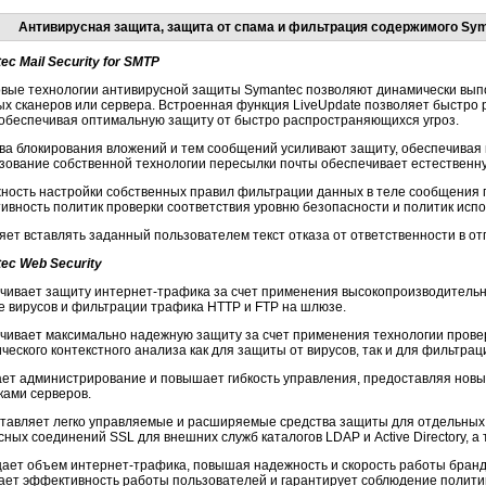
Антивирусная защита, защита от спама и фильтрация содержимого Symant
c Mail Security for SMTP
вые технологии антивирусной защиты Symantec позволяют динамически вып
ых сканеров или сервера. Встроенная функция LiveUpdate позволяет быстро р
обеспечивая оптимальную защиту от быстро распространяющихся угроз.
ва блокирования вложений и тем сообщений усиливают защиту, обеспечивая 
зование собственной технологии пересылки почты обеспечивает естественну
ность настройки собственных правил фильтрации данных в теле сообщения
ивность политик проверки соответствия уровню безопасности и политик исп
яет вставлять заданный пользователем текст отказа от ответственности в 
ec Web Security
чивает защиту
интернет-трафика
за счет применения высокопроизводительн
е вирусов и фильтрации трафика HTTP и FTP на шлюзе.
чивает максимально надежную защиту за счет применения технологии провер
ческого контекстного анализа как для защиты от вирусов, так и для фильтра
ет администрирование и повышает гибкость управления, предоставляя новы
ками серверов.
тавляет легко управляемые и расширяемые средства защиты для отдельных 
ных соединений SSL для внешних служб каталогов LDAP и Active Directory, а
щает объем
интернет-трафика
, повышая надежность и скорость работы бранд
ет эффективность работы пользователей и гарантирует соблюдение полити