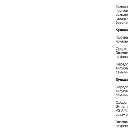
Технол
програ
сохран
гаранти
безопа
Symante
Прозра
локальн
Средст
Возмож
эффект
Передо
вирусн
самым 
Symante
Передо
вирусн
самым 
Средст
Symante
VS API
сразу в
Возмож
эффект