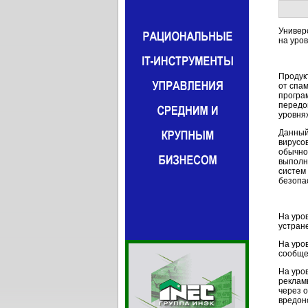
Универ
на уров
Продук
от спа
програ
передо
уровнях
Данный
вирусо
обычно
выполн
систем
безопа
На уро
устран
На уро
сообще
На уро
реклам
через 
вредон