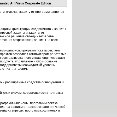
tec AntiVirus Corporate Edition
ети, включая защиту от
программ-шпионов
ой защиты, фильтрации содержимого и защиты
вирусной защиты и защиты от
лексное решение объединяет в себе
спечения эффективной защиты на всех
рамм-шпионов
, программ показа рекламы,
эффектов позволяет компьютерам работать в
ли централизованного управления упрощает
 продукта, управление и блокирование
и поддерживать необходимый уровень
мо от их платформы.
го и расширенные средства обнаружения и
 код и вирусы, содержащиеся в почтовых
программы-шпионы
, программы показа
едства защиты от распространения червей
вейших вирусах, программах-шпионах и