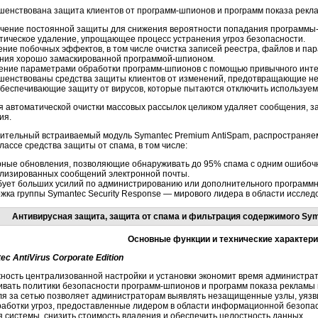
шенствована защита клиентов от
программ-шпионов
и программ показа рекла
чение постоянной защиты для снижения вероятности попадания программы-
тическое удаление, упрощающее процесс устранения угроз безопасности.
ение побочных эффектов, в том числе очистка записей реестра, файлов и па
ния хорошо замаскированной программой-шпионом.
ение параметрами обработки
программ-шпионов
с помощью привычного интерф
шенствованы средства защиты клиентов от изменений, предотвращающие нес
обеспечивающие защиту от вирусов, которые пытаются отключить используе
я автоматической очистки массовых рассылок целиком удаляет сообщения, за
ия.
ительный встраиваемый модуль Symantec Premium AntiSpam, распространяем
лассе средства защиты от спама, в том числе:
рные обновления, позволяющие обнаруживать до 95% спама с одним ошибо
лизированных сообщений электронной почты.
бует больших усилий по администрированию или дополнительного программн
жка группы Symantec Security Response — мирового лидера в области исслед
Антивирусная защита, защита от спама и фильтрация содержимого Symant
Основные функции и технические характери
c AntiVirus Corporate Edition
ность централизованной настройки и установки экономит время администра
ивать политики безопасности программ-шпионов и программ показа рекламы
ля за сетью позволяет администраторам выявлять незащищенные узлы, уязв
работки угроз, предоставленные лидером в области информационной безопа
я системы, снизить стоимость владения и обеспечить целостность данных.