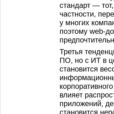
стандарт — тот
частности, пер
у многих компа
поэтому
web-до
предпочтитель
Третья тенденц
ПО, но с ИТ в 
становится вес
информационны
корпоративного
влияет распро
приложений, де
становится нер