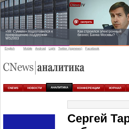
«Mr. Сумкин» подготовился к
Как строился электронный
прекращению поддержки
бизнес Банка Москвы?
WS2003
English
Mobile
Android
Light
Twitter (topnews)
Facebook
Заоблачная оптимизация: как
Рейтинг CNewsInfrastructure 20
Faberlic изменил подход к
приглашаем участвовать
аналитике
АНАЛИТИКА
CNEWS
НОВОСТИ
КОНФЕРЕНЦИИ
ЖУРНАЛ
Сергей Та