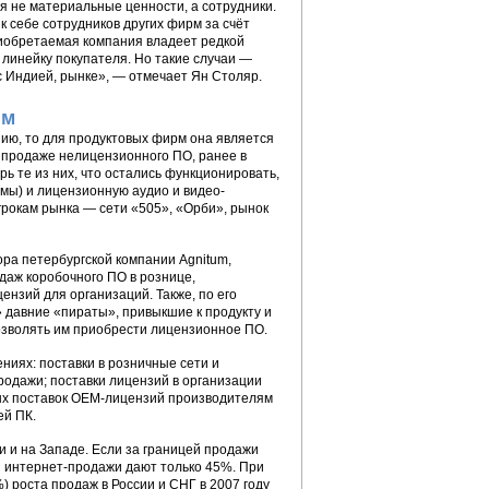
я не материальные ценности, а сотрудники.
 себе сотрудников других фирм за счёт
риобретаемая компания владеет редкой
линейку покупателя. Но такие случаи —
с Индией, рынке», — отмечает Ян Столяр.
ям
ию, то для продуктовых фирм она является
о продаже нелицензионного ПО, ранее в
ь те из них, что остались функционировать,
мы) и лицензионную аудио и видео-
рокам рынка — сети «505», «Орби», рынок
ора петербургской компании Agnitum,
даж коробочного ПО в рознице,
ензий для организаций. Также, по его
 давние «пираты», привыкшие к продукту и
озволять им приобрести лицензионное ПО.
ниях: поставки в розничные сети и
родажи; поставки лицензий в организации
ных поставок ОЕМ-лицензий производителям
ей ПК.
и и на Западе. Если за границей продажи
ии интернет-продажи дают только 45%. При
 роста продаж в России и СНГ в 2007 году