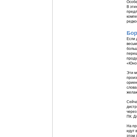
Особе
В эти
предл
компе
редко
Бор
Если 
весьм
больш
переш
проду
«Юнон
Эти м
произ
ориен
слова
желаю
Сейча
дистр
через
ПК. Д
На пр
идут 
этом 