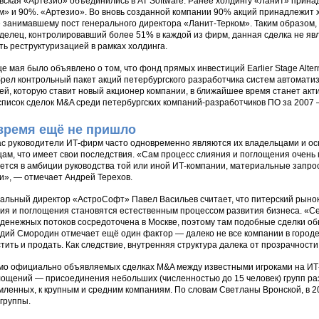
вская «Артезио» объединились в AT Software. Ранее холдингу «Ланит» прин
м» и 90%. «Артезио». Во вновь созданной компании 90% акций принадлежит 
 занимавшему пост генерального директора «Ланит-Терком». Таким образом,
делец, контролировавший более 51% в каждой из фирм, данная сделка не яв
ть реструктуризацией в рамках холдинга.
це мая было объявлено о том, что фонд прямых инвестиций Earlier Stage Alter
рел контрольный пакет акций петербургского разработчика систем автомати
ей, которую ставит новый акционер компании, в ближайшее время станет ак
список сделок M&A среди петербургских компаний-разработчиков ПО за 2007 
время ещё не пришло
с руководители ИТ-фирм часто одновременно являются их владельцами и ос
ам, что имеет свои последствия. «Сам процесс слияния и поглощения очень 
ется в амбиции руководства той или иной ИТ-компании, материальные запр
и», — отмечает Андрей Терехов.
альный директор «АстроСофт» Павел Васильев считает, что питерский рынок п
ия и поглощения становятся естественным процессом развития бизнеса. «Се
 денежных потоков сосредоточена в Москве, поэтому там подобные сделки об
дий Смородин отмечает ещё один фактор — далеко не все компании в городе
тить и продать. Как следствие, внутренняя структура далека от прозрачност
о официально объявляемых сделках M&A между известными игроками на ИТ-
лощений — присоединения небольших (численностью до 15 человек) групп раз
ленных, к крупным и средним компаниям. По словам Светланы Вронской, в 20
 группы.