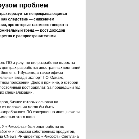
рузом проблем
 характеризуется непрекращающимся
и как следствие — снижением
ия, про которые так много говорят в
оложительный тренд — рост доходов
арства с распространителями
го ПО и услуг по его разработке вырос на
их центрах разработок иностранных компаний.
, Siemens, T-Systems, а также офисы
ительный вклад в экспорт ПО. Однако,
тном положении. Дело в причине, о которой
 постоянный рост зарплат. За прошедший год
 их специализации.
еров, бизнес которых основан на
м из положения могла бы быть
 «коробочное» ПО совершенно иная, нежели
димостью этого шага.
й. У «Рексофта» был опыт работы по
аботки и продажи собственных продуктов,
ила CNews PR-директор «Рексофт» Светлана