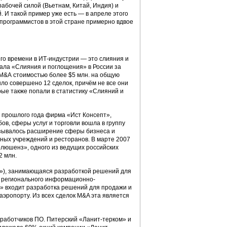
рабочей силой (Вьетнам, Китай, Индия) и
 И такой пример уже есть — в апреле этого
 программистов в этой стране примерно вдвое
его времени в ИТ-индустрии — это слияния и
нала «Слияния и поглощения» в России за
 M&А стоимостью более $5 млн. на общую
ыло совершено 12 сделок, причём не все они
рые также попали в статистику «Слияний и
м прошлого года фирма «Ист Консепт»,
ов, сферы услуг и торговли вошла в группу
зывалось расширение сферы бизнеса и
тных учреждений и ресторанов. В марте 2007
олюшенз», одного из ведущих российских
2 млн.
»), занимающаяся разработкой решений для
ий регионального информационно-
» входит разработка решений для продажи и
эропорту. Из всех сделок M&A эта является
зработчиков ПО. Питерский «Ланит-терком» и