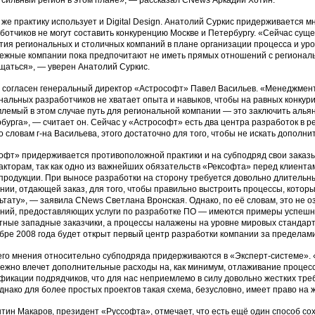
 сильный регион в этом плане», — рассказал CNews Аркадий Хотин.
 же практику использует и Digital Design. Анатолий Суркис придерживается 
ботчиков не могут составить конкуренцию Москве и Петербургу. «Сейчас суще
тия региональных и столичных компаний в плане организации процесса и ур
ежные компании пока предпочитают не иметь прямых отношений с региональ
щаться», — уверен Анатолий Суркис.
 согласен генеральный директор «Астрософт» Павел Васильев. «Менеджмен
нальных разработчиков не хватает опыта и навыков, чтобы на равных конкур
лемый в этом случае путь для региональной компании — это заключить альян
бурга», — считает он. Сейчас у «Астрософт» есть два центра разработок в ре
по словам г-на Васильева, этого достаточно для того, чтобы не искать дополн
офт» придерживается противоположной практики и на субподряд свои заказы 
акторам, так как одно из важнейших обязательств «Рексофта» перед клиента
продукции. При выносе разработки на сторону требуется довольно длительн
нии, отдающей заказ, для того, чтобы правильно выстроить процессы, которы
ьтату», — заявила CNews Светлана Вронская. Однако, по её словам, это не оз
ний, предоставляющих услуги по разработке ПО — имеются примеры успешн
тные западные заказчики, а процессы налажены на уровне мировых стандарто
бре 2008 года будет открыт первый центр разработки компании за пределам
го мнения относительно субподряда придерживаются в «Эксперт-системе». 
ежно влечет дополнительные расходы на, как минимум, отлаживание процес
фикации подрядчиков, что для нас неприемлемо в силу довольно жестких тре
днако для более простых проектов такая схема, безусловно, имеет право на
тин Макаров, президент «Руссофта», отмечает, что есть ещё один способ с