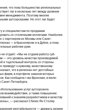
мнения, что пока большинство региональных
ствует лаг в несколько лет между уровнем
овня менеджмента. Поэтому многие
ными аутсорсерами. Но этот лаг будет
ту и специалистам по продажам
ировать со столичными коллегами. Наиболее
с с партнером из Москвы или Санкт-
гионах — в Красноярске и в Дубне, и пока
ительные рабочие руки.
не отдаёт. «Мы не отдаем работу суб-
ми — это уровень качества производимой
ый и тщательный контроль со стороны
е приведут к нужному, качественному
начает, что в регионах нет достойных
ых фирм, в портфеле заказов которых
в. Как сообщила г-жа Вронская, в июле-
и Санкт-Петербурга.
«Использование услуг аутсорсинга
сов взаимодействия, а также повышение
бований к знаниям разработчиков и качеству
 жизнь», — рассказал CNews Ян Столяр.
охранения рентабельности — держать низкую