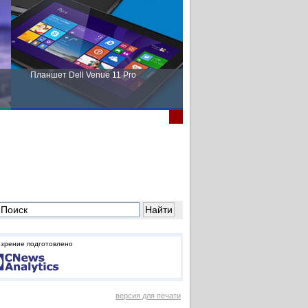
Планшет Dell Venue 11 Pro
Пора выбирать Fujitsu!
зрение подготовлено
версия для печати