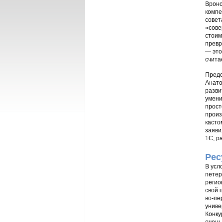
Вронс
компе
совет
«сове
стоим
превр
— это
счита
Предс
Анато
разви
умени
прост
произ
касто
заяви
1С, р
Рес
В усл
петер
регио
свой 
во-пе
униве
Конку