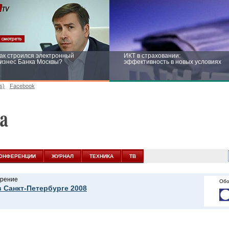
ак строился электронный
ИКТ в страховании:
изнес Банка Москвы?
эффективность в новых условиях
s)
Facebook
ейтинг CNewsInfrastructure 2015:
Информационная безопасность
риглашаем участвовать
бизнеса и госструктур: развитие в
новых условиях
ОНФЕРЕНЦИИ
ЖУРНАЛ
ТЕХНИКА
ТВ
рение
Обо
в Санкт-Петербурге 2008