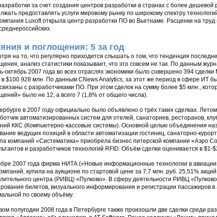
разработки за счет создания центров разработки в странах с более дешевой 
лжать предоставлять услуги мировому рынку по широкому спектру технологий.
компания Luxoft открыла центр разработки ПО во Вьетнаме. Расценки на труд
среднероссийских.
яния и поглощения: 5 за год
тря на то, что регулярно приходится слышать о том, что тенденция последн
щения, анализ статистики показывает, что это совсем не так. По данным жур
ь-октябрь 2007 года во всех отраслях экономики было совершено 394 сделки
 в $100 928 млн. По данным CNews Analytics, за этот же период в сфере ИТ б
связаны с разработчиками ПО. При этом сделок на сумму более $5 млн., кото
щений» было не 12, а всего 7 (1,8% от общего числа).
ербурге в 2007 году официально было объявлено о трёх таких сделках. Лето
ботчик автоматизированных систем для отелей, санаториев, ресторанов, клуб
ний ККС (Компьютерно-кассовые системы). Основной целью объединения на
вание ведущих позиций в области автоматизации гостиниц, санаторно-курор
уппа компаний «Систематика» приобрела бизнес питерской компании «Аэро С
льтантов и разработчиков технологий RFID. Объём сделки оценивается в $1-$
ябре 2007 года фирма НИТА («Новые информационные технологии в авиации
омпаний, купила на аукционе по стартовой цене за 7,7 млн. руб. 25,51% акц
лительного центра (РИВЦ) «Пулково». В сферу деятельности РИВЦ «Пулково
рования билетов, визуального информирования и регистрации пассажиров в а
альной по своему объёму.
вом полугодии 2008 года в Петербурге также произошли две сделки среди ра