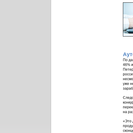
Аут
По да
46% и
Петер
росси
несмо
уже н
зараб
Следс
конку
перек
на ра
«Это 
проду
сконц