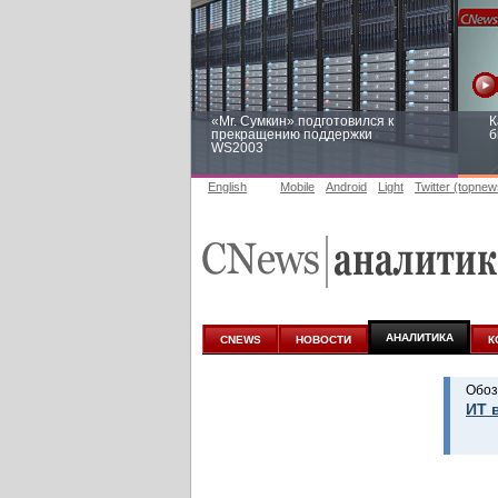
«Mr. Сумкин» подготовился к
К
прекращению поддержки
б
WS2003
English
Mobile
Android
Light
Twitter (topnew
Заоблачная оптимизация: как
Р
Faberlic изменил подход к
п
аналитике
АНАЛИТИКА
CNEWS
НОВОСТИ
К
Обоз
ИТ 