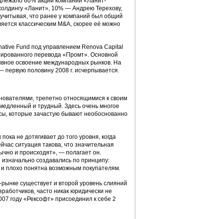
адлежало 60% акций компании «Ланит-
холдингу «Ланит», 10% — Андрею Терехову,
 учитывая, что ранее у компаний был общий
ляется классическим M&A, скорее её можно
native Fund под управлением Renova Capital
зированного перевода «Промт». Основной
тивное освоение международных рынков. На
— первую половину 2008 г. исчерпывается.
нователями, трепетно относящимися к своим
медленный и трудный. Здесь очень многое
осы, которые зачастую бывают необоснованно
ока не дотягивает до того уровня, когда
йчас ситуация такова, что значительная
ычно и происходят», — полагает он.
 изначально создавались по принципу:
и и плохо понятна возможным покупателям.
рынке существует и второй уровень слияний
работчиков, часто никак юридически не
07 году «Рексофт» присоединил к себе 2