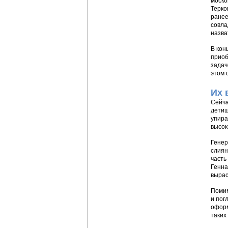
моско
Терко
ранее
совла
назва
В кон
приоб
задач
этом 
Их 
Сейча
детищ
упира
высок
Генер
слиян
часть
Генна
вырас
Помим
и пог
оформ
таких