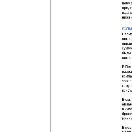
цену 
продо
года 
ниже 
Сли
Несмо
погло
январ
сумму
были 
погло
В Пет
разра
компа
завое
г. гр
консу
В окт
авиак
вычис
брони
миним
В пер