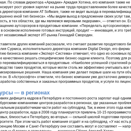
кая. По словам директора «Аркадии» Аркадия Хотина, его компания также не
нсирует рост уровня зарплат на рынке труда предоставлением более качеств
а директоров компании AT Software, также не видит выхода в переквалификаци
ршенно иной тип бизнеса». «Мы видим выход в предложении своих услуг там
ость, в тех областях, где мы являемся мировыми лидерами», — отметил он.
ащению аутсорсеров в продуктовые компании. «Переделать аутсорсинговую 
 в основном исполнение готовых инструкций, продукт — инновация, и это тре
ет независимый эксперт ИТ-рынка Геннадий Смородин.
тавители других компаний рассказали, что считают развитие продуктового би
лия Суркиса, исполнительного директора компании Digital Design, его фирма 
тию бизнеса компании «Эксперт-Система» отмечает, что одно из основных 
е качественно решать специфические бизнес-задачи клиента. Поэтому для р
о переквалифицироваться в продуктовые. «Наиболее успешной стратегией р
водство таких продуктов, которые могли столь же эффективно учитывать все п
мизированные решения. Наша компания уже делает первые шаги на пути об
л он. В «Астрософте» отметили, что бизнес компании уже достаточно дивер
азработка собственных и заказных программных продуктов, и услуги по лице
урсы — в регионах
овиях дефицита кадров в Петербурге и постоянного роста зарплат ещё одни
бургскими компаниями центров разработок в регионах, где указанные проблем
нальным разработчикам части работ на субподряд. Так, в июне этого года ко
центр разработок, куда в 2008 году планируется привлечь 10-15 программист
рвых, близостью к Петербургу, во-вторых — сильной школой подготовки прог
рситете. При этом часть работ компания отдаёт и на субподряд. «У нас есть р
ренцию Москве и Санкт-Петербургу они составить могут и составляют — напр