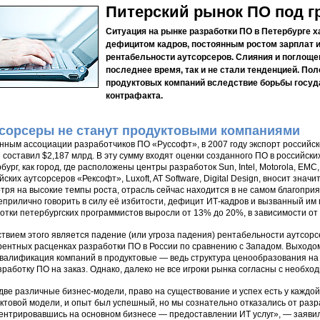
Питерский рынок ПО под г
Ситуация на рынке разработки ПО в Петербурге
дефицитом кадров, постоянным ростом зарплат 
рентабельности аутсорсеров. Слияния и поглощен
последнее время, так и не стали тенденцией. П
продуктовых компаний вследствие борьбы госуд
контрафакта.
сорсеры не станут продуктовыми компаниями
нным ассоциации разработчиков ПО «Руссофт», в 2007 году экспорт российско
 составил $2,187 млрд. В эту сумму входят оценки созданного ПО в российск
бург, как город, где расположены центры разработок Sun, Intel, Motorola, EMC
йских аутсорсеров «Рексофт», Luxoft, AT Software, Digital Design, вносит знач
тря на высокие темпы роста, отрасль сейчас находится в не самом благоприя
еприлично говорить в силу её избитости, дефицит ИТ-кадров и вызванный им
отки петербургских программистов выросли от 13% до 20%, в зависимости от
твием этого является падение (или угроза падения) рентабельности аутсорс
рентных расценках разработки ПО в России по сравнению с Западом. Выходо
валификация компаний в продуктовые — ведь структура ценообразования на
зработку ПО на заказ. Однако, далеко не все игроки рынка согласны с необхо
две различные бизнес-модели, право на существование и успех есть у каждо
ктовой модели, и опыт был успешный, но мы сознательно отказались от разр
ентрировавшись на основном бизнесе — предоставлении ИТ услуг», — заяв