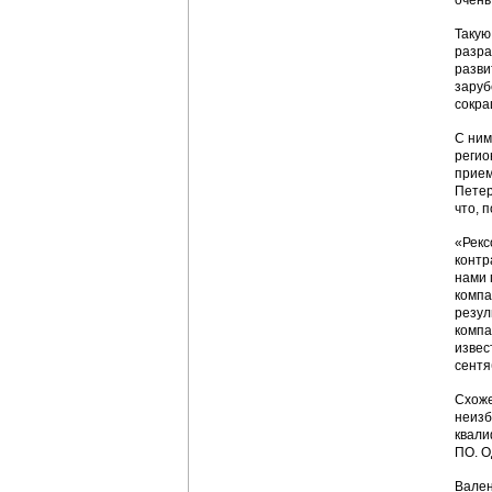
очень
Такую
разра
разви
заруб
сокра
С ним
регио
прием
Петер
что, 
«Рекс
контр
нами 
компа
резул
компа
извес
сентя
Схоже
неизб
квали
ПО. О
Вален