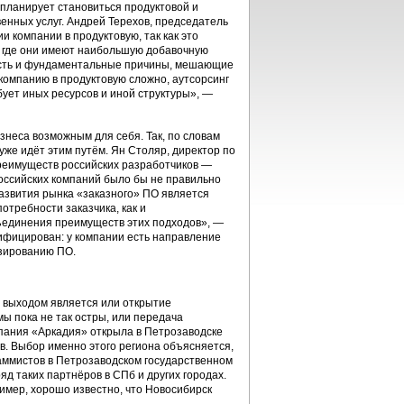
 планирует становиться продуктовой и
енных услуг. Андрей Терехов, председатель
и компании в продуктовую, так как это
, где они имеют наибольшую добавочную
 Есть и фундаментальные причины, мешающие
компанию в продуктовую сложно, аутсорсинг
бует иных ресурсов и иной структуры», —
знеса возможным для себя. Так, по словам
уже идёт этим путём. Ян Столяр, директор по
преимуществ российских разработчиков —
оссийских компаний было бы не правильно
азвития рынка «заказного» ПО является
отребности заказчика, как и
ъединения преимуществ этих подходов», —
сифицирован: у компании есть направление
нзированию ПО.
м выходом является или открытие
ы пока не так остры, или передача
мпания «Аркадия» открыла в Петрозаводске
ов. Выбор именно этого региона объясняется,
раммистов в Петрозаводском государственном
яд таких партнёров в СПб и других городах.
имер, хорошо известно, что Новосибирск