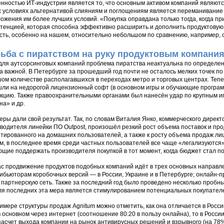
нностью ИТ-индустрии является то, что основным активом компаний являютс
х условиях альтернативой слияниям и поглощениям является переманивание к
ожения им более лучших условий. «Покупка оправдана только тогда, когда п
тенцией, которая способна эффективно расширить и дополнить продуктовую 
сть, особенно на нашем, относительно небольшом по сравнению, например, 
ьба с пиратством на руку продуктовым компани
для аутсорсинговых компаний проблема пиратства неактуальна по определен
а важной. В Петербурге за прошедший год почти не осталось мелких точек п
ом количестве располагавшихся в переходах метро и торговых центрах. Тепер
ли на недорогой лицензионный софт (в основном игры и обучающие програм
кцию. Также правоохранительными органами был нанесён удар по крупным иг
а» и др.
еры дали свой результат. Так, по словам Виталия Янко, коммерческого директ
водителя линейки ПО Outpost, произошёл резкий рост объема поставок и про
тированного на домашних пользователей, а также к росту объема продаж лиц
м, в последнее время среди частных пользователей все чаще «легализуются»
щие поддержать производителя покупкой в тот момент, когда бюджет стал п
с продвижение продуктов подобных компаний идёт в трех основных направле
ибьюторам коробочных версий — в России, Украине и в Петербурге; онлайн-п
 партнерскую сеть. Также за последний год было проведено несколько проб
ля последних эта мера является стимулированием потенциальных покупател
имере структуры продаж Agnitum можно отметить, как она отличается в Росси
в основном через интернет (соотношение 80:20 в пользу онлайна), то в Росс
засчет выхода компании на рынок антивирусных решений и взрывного (на 78%)