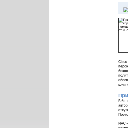
Cisco
персо
безоп
полит
обесп
колич
При
В бол
автор
отсут
Поэто
NAC –