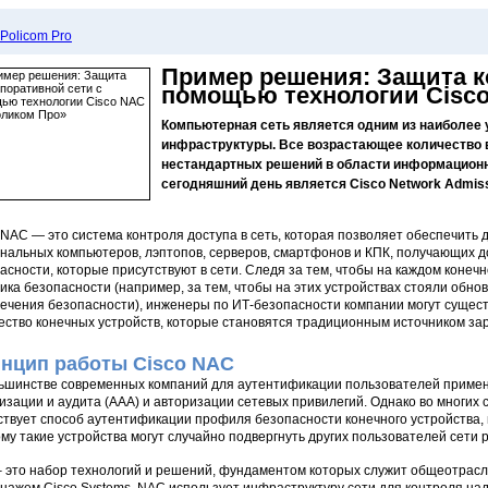
Пример решения: Защита к
помощью технологии Cisco
Компьютерная сеть является одним из наиболее 
инфраструктуры. Все возрастающее количество в
нестандартных решений в области информационн
сегодняшний день является Cisco Network Admissi
 NAC — это система контроля доступа в сеть, которая позволяет обеспечить 
нальных компьютеров, лэптопов, серверов, смартфонов и КПК, получающих до
асности, которые присутствуют в сети. Следя за тем, чтобы на каждом коне
ика безопасности (например, за тем, чтобы на этих устройствах стояли об
ечения безопасности), инженеры по ИТ-безопасности компании могут сущест
ество конечных устройств, которые становятся традиционным источником за
нцип работы Cisco NAC
ьшинстве современных компаний для аутентификации пользователей приме
изации и аудита (ААА) и авторизации сетевых привилегий. Однако во многих
ствует способ аутентификации профиля безопасности конечного устройства,
му такие устройства могут случайно подвергнуть других пользователей сети р
 это набор технологий и решений, фундаментом которых служит общеотрасл