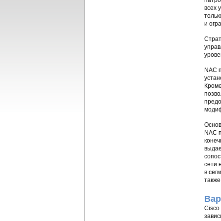
патро
всех 
тольк
и огр
Страт
управ
урове
NAC п
устан
Кроме
позво
предо
модиф
Основ
NAC п
конеч
выдае
сопос
сети 
в сег
также
Вар
Cisco
завис