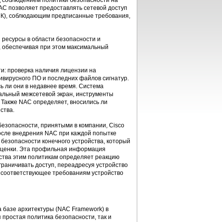
д соблюдением политики безопасности на
NAC позволяет предоставлять сетевой доступ
ПК), соблюдающим предписанные требования,
 ресурсы в области безопасности и
, обеспечивая при этом максимальный
и: проверка наличия лицензии на
ивирусного ПО и последних файлов сигнатур.
ь ли они в недавнее время. Система
нальный межсетевой экран, инструменты
Также NAC определяет, вносились ли
ства.
 безопасности, принятыми в компании, Cisco
После внедрения NAC при каждой попытке
 безопасности конечного устройства, который
 оценки. Эта профильная информация
йства этим политикам определяет реакцию
граничивать доступ, переадресуя устройство
Не соответствующее требованиям устройство
а базе архитектуры (NAC Framework) в
 простая политика безопасности, так и