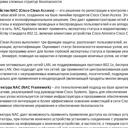
ржка сложных структур безопасности.
йство NAC (Cisco Clean Access)
— это решение по регистрации и контролю 
абах всей сети, созданное на базе линейки продуктов Cisco Clean Access. Э
ексное и полнофункциональное решение. Оно дает администраторам сетей 
ртизы и корректировки проводных и беспроводных пользователей и их аппара
п в сеть. NAC Appliance может применять экспертизу статуса и корректировк
йству стандарта 802.11, включая клиентские устройства Cisco Aironet и Cisco 
 Clean Access выполняет три функции защиты: распознает пользователей, их у
изации, аутентификации. Оценивает статус безопасности конечных узлов, и
егкую программу-агент для более глубокой экспертизы статуса и проверки уя
и, блокируя, помещая на карантин и проводя санацию конечных узлов, не от
ие оптимально для сетей LAN, не поддерживающих протокол 802.1x, беспро
их LAN. Оно подходит для тех сетей, где применяется централизованная рабо
ствляется с неуправляемых компьютеров (например, посетителей, подрядчик
ально для применения в неоднородной (включающей продукты многих вендор
тектура NAC (NAC Framework)
– это технологический подход на базе архит
ативе, реализуемой под руководством Cisco Systems. Здесь для обеспечения
ных узлах используется сетевая инфраструктура и программное обеспечение
ечивается интеграция и более эффективное освоение инвестиций в сети Cisc
аммное обеспечение управления и обеспечения безопасности.
ектура NAC дает возможность применять привилегии доступа на сетевых уст
таторы, при попытке конечного устройства установить соединение с управ
основано на информации о конечном устройстве, в частности, о текущем сос