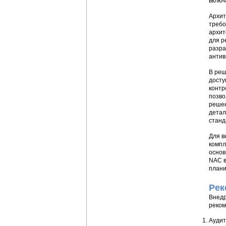
включ
Архит
требо
архит
для р
разра
антив
В реш
досту
контр
позво
решен
детал
станд
Для в
компл
основ
NAC в
плани
Рек
Внедр
реком
Аудит