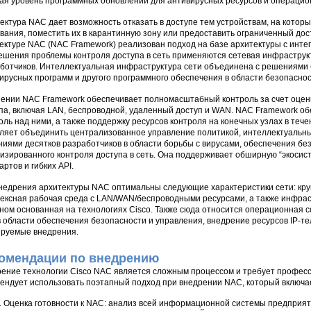
ая уровень программных обновлений для антивирусных ресурсов и операцио
ектура NAC дает возможность отказать в доступе тем устройствам, на кото
вания, поместить их в карантинную зону или предоставить ограниченный дос
ектуре NAC (NAC Framework) реализован подход на базе архитектуры с инте
ешения проблемы контроля доступа в сеть применяются сетевая инфраструк
ботчиков. Интеллектуальная инфраструктура сети объединена с решениями 
ирусных программ и другого программного обеспечения в области безопаснос
ении NAC Framework обеспечивает полномасштабный контроль за счет оценки
па, включая LAN, беспроводной, удаленный доступ и WAN. NAC Framework об
оль над ними, а также поддержку ресурсов контроля на конечных узлах в тече
ляет объединить централизованное управление политикой, интеллектуальны
иями десятков разработчиков в области борьбы с вирусами, обеспечения бе
изированного контроля доступа в сеть. Она поддерживает обширную “экосист
артов и гибких API.
недрения архитектуры NAC оптимальны следующие характеристики сети: кр
ексная рабочая среда с LAN/WAN/беспроводными ресурсами, а также инфраст
ном основанная на технологиях Cisco. Также сюда относится операционная 
 области обеспечения безопасности и управления, внедрение ресурсов IP-те
руемые внедрения.
омендации по внедрению
ение технологии Cisco NAC является сложным процессом и требует профес
ендует использовать поэтапный подход при внедрении NAC, который включа
. Оценка готовности к NAC: анализ всей информационной системы предприя