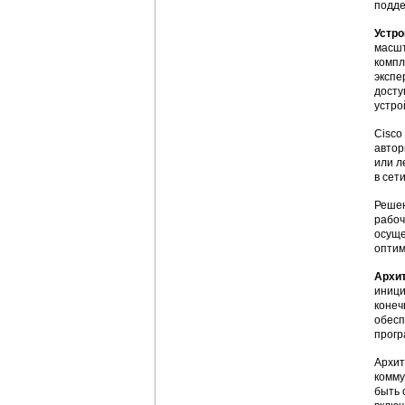
подде
Устро
масшт
компл
экспе
досту
устро
Cisco
автор
или л
в сет
Решен
рабоч
осуще
оптим
Архи
иници
конеч
обесп
прогр
Архит
комму
быть 