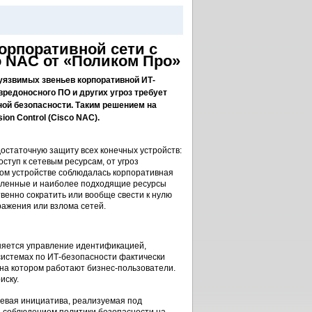
орпоративной сети с
 NAC от «Поликом Про»
уязвимых звеньев корпоративной ИТ-
редоносного ПО и других угроз требует
ой безопасности. Таким решением на
on Control (Cisco NAC).
достаточную защиту всех конечных устройств:
ступ к сетевым ресурсам, от угроз
чном устройстве соблюдалась корпоративная
новленные и наиболее подходящие ресурсы
венно сократить или вообще свести к нулю
ражения или взлома сетей.
няется управление идентификацией,
 системах по ИТ-безопасности фактически
 на котором работают бизнес-пользователи.
иску.
евая инициатива, реализуемая под