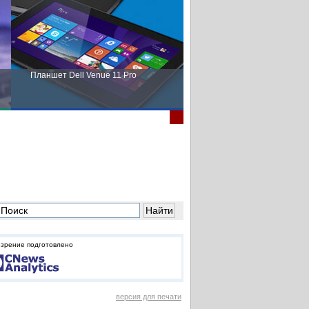
Планшет Dell Venue 11 Pro
Пора выбирать Fujitsu!
зрение подготовлено
версия для печати