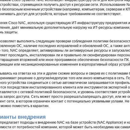
нажем Cisco Systems. NAC использует инфраструктуру сети для контроля на
устройствах, стремящихся получить доступ к ресурсам сети. Использование 
о безопасным конечным устройствам (например, компьютерам, серверам и К
аничивать доступ для устройств, которые требованиям не соответствуют.
егия Cisco NAC, используя существующую ИТ-инфраструктуру предприятия и
ления, даёт минимальную дополнительную нагрузку на ИТ-ресурсы компании
нь защиты.
озволяет выполнять следующие проверки соблюдения политики безопасност
овленную ОС, наличие последних исправлений и обновлений ОС, а также ант
 того, NAC определяет, активированы ли антивирусные ресурсы и запускалис
ляет проследить, инсталлирован ли и правильно ли сконфигурирован персо
твращения вторжений или иное программное обеспечение безопасности ПК. 
икации или несанкционированные изменения в корпоративный образ устрой
ываясь на ответах на эти и другие схожие вопросы и сверив их с политиками
ринимает решение о допуске/недопуске того или иного компьютера в сеть. 
ного устройства соединиться с сетью автоматически запрашивается профиль
тся посредством инсталлированного клиента или инструментов экспертной
тавляется с сетевой политикой безопасности, и уровень соответствия устро
на запрос доступа. Сеть может просто разрешать/запрещать доступ, или же о
мент сети, в котором ограничен контакт с потенциально уязвимыми узлами. 
 можно поместить в карантин.
ианты внедрения
 предлагает подходы к внедрению NAC на базе устройств (NAC Appliance) и н
имости от потребностей компании, которой может быть необходима как самая