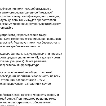
соблюдения политики, действующее в
то автономное, выполненное “под ключ”
возможность аутентификации, авторизации,
туры до того, как им будет предоставлен
у к любому беспроводному пользовательскому
Compatible
стройства, их роль в сети и точку
спользуя технологию сканирования и анализа
звимостей. Реализует политику безопасности
вечающих требованиям политик.
водных, филиальных, удаленных или простых
чая среда и управление ИТ, а доступ к сети
ов или учащихся). Также решение
ов) сетевой инфраструктуре.
ектуры, основанный на общеотраслевой
 соблюдения политики безопасности на всех
 сторонних разработчиков. Этим
o, антивирусные технологии и другое
ройствах Cisco, включая маршрутизаторы и
ляемой сетью. Принимаемое решение может
тоянии его программного обеспечения,