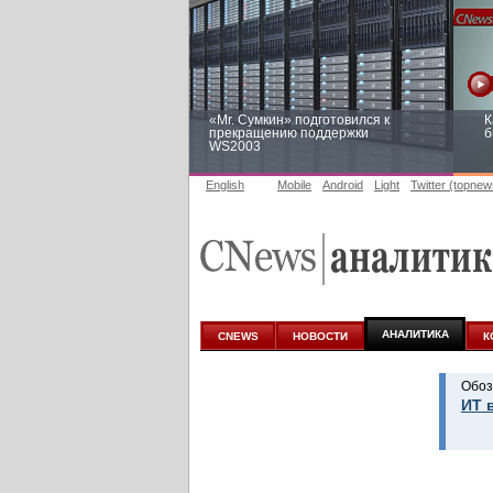
«Mr. Сумкин» подготовился к
К
прекращению поддержки
б
WS2003
English
Mobile
Android
Light
Twitter (topnew
Заоблачная оптимизация: как
Р
Faberlic изменил подход к
п
аналитике
АНАЛИТИКА
CNEWS
НОВОСТИ
К
Обоз
ИТ 