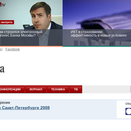
ак строился электронный
ИКТ в страховании:
изнес Банка Москвы?
эффективность в новых условиях
s)
Facebook
ейтинг CNewsInfrastructure 2015:
Информационная безопасность
риглашаем участвовать
бизнеса и госструктур: развитие в
новых условиях
ОНФЕРЕНЦИИ
ЖУРНАЛ
ТЕХНИКА
ТВ
рение
Обо
в Санкт-Петербурге 2008