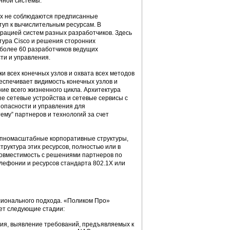
нной системы.
рых не соблюдаются предписанные
туп к вычислительным ресурсам. В
грацией систем разных разработчиков. Здесь
тура Cisco и решения сторонних
более 60 разработчиков ведущих
ти и управления.
 всех конечных узлов и охвата всех методов
еспечивает видимость конечных узлов и
ние всего жизненного цикла. Архитектура
е сетевые устройства и сетевые сервисы с
зопасности и управления для
ему” партнеров и технологий за счет
упномасштабные корпоративные структуры,
руктура этих ресурсов, полностью или в
совместимость с решениями партнеров по
лефонии и ресурсов стандарта 802.1X или
сионального подхода. «Поликом Про»
ет следующие стадии:
тия, выявление требований, предъявляемых к