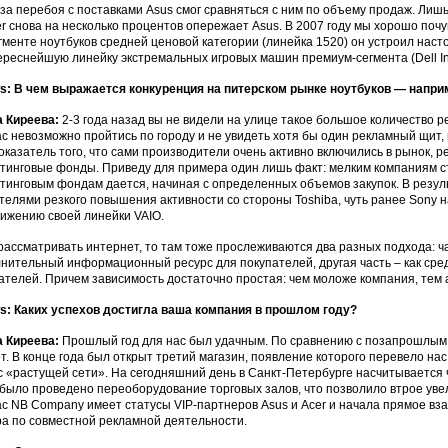
-за перебоя с поставками Asus смог сравняться с ним по объему продаж. Лишь
r снова на несколько процентов опережает Asus. В 2007 году мы хорошо почу
егменте ноутбуков средней ценовой категории (линейка 1520) он устроил нас
ереснейшую линейку экстремальных игровых машин премиум-сегмента (Dell In
: В чем выражается конкуренция на питерском рынке ноутбуков — напри
 Киреева:
2-3 года назад вы не видели на улице такое большое количество 
с невозможно пройтись по городу и не увидеть хотя бы один рекламный щи
оказатель того, что сами производители очень активно включились в рынок, 
тинговые фонды. Приведу для примера один лишь факт: мелким компаниям ст
тинговым фондам дается, начиная с определенных объемов закупок. В резуль
телями резкого повышения активности со стороны Toshiba, чуть ранее Sony 
ижению своей линейки VAIO.
рассматривать интернет, то там тоже прослеживаются два разных подхода: ча
нительный информационный ресурс для покупателей, другая часть – как сре
ателей. Причем зависимость достаточно простая: чем моложе компания, тем а
: Каких успехов достигла ваша компания в прошлом году?
 Киреева:
Прошлый год для нас был удачным. По сравнению с позапрошлым 
т. В конце года был открыт третий магазин, появление которого перевело нас
с «растущей сети». На сегодняшний день в Санкт-Петербурге насчитываетс
 было проведено переоборудование торговых залов, что позволило втрое уве
с NB Company имеет статусы VIP-партнеров Asus и Acer и начала прямое взаим
ba по совместной рекламной деятельности.