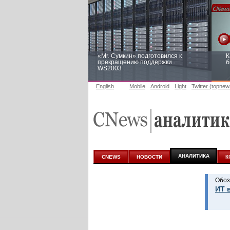
«Mr. Сумкин» подготовился к
К
прекращению поддержки
б
WS2003
English
Mobile
Android
Light
Twitter (topnew
Заоблачная оптимизация: как
Р
Faberlic изменил подход к
п
аналитике
АНАЛИТИКА
CNEWS
НОВОСТИ
К
Обоз
ИТ 