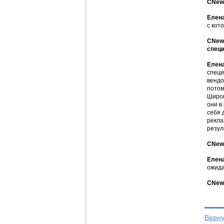
CNews
Елена
с кот
CNews
специ
Елена
специ
вендо
потом
Широк
они в
себя 
рекла
резул
CNews
Елена
ожида
CNews
Верну