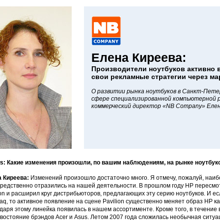
Елена Киреева:
Производители ноутбуков активно 
свои рекламные стратегии через м
О развитии рынка ноутбуков в Санкт-Петер
сфере специализированной компьютерной 
коммерческий директор «NB Company» Елен
: Какие изменения произошли, по вашим наблюдениям, на рынке ноутбуко
 Киреева:
Изменений произошло достаточно много. Я отмечу, пожалуй, наиб
редственно отразились на нашей деятельности. В прошлом году HP пересмо
ion и расширил круг дистрибьюторов, предлагающих эту серию ноутбуков. И е
q, то активное появление на сцене Pavilion существенно меняет образ HP ка
даря этому линейка появилась в нашем ассортименте. Кроме того, в течение
востояние брэндов Acer и Asus. Летом 2007 года сложилась необычная ситуац