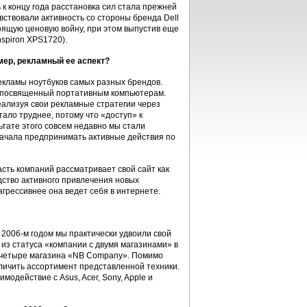
 к концу года расстановка сил стала прежней
вствовали активность со стороны бренда Dell
тоящую ценовую войну, при этом выпустив еще
spiron XPS1720).
мер, рекламный ее аспект?
рекламы ноутбуков самых разных брeндов.
т, посвященный портативным компьютерам.
реализуя свои рекламные стратегии через
ало труднее, потому что «доступ» к
тате этого совсем недавно мы стали
начала предпринимать активные действия по
сть компаний рассматривает свой сайт как
дство активного привлечения новых
грессивнее она ведет себя в интернете.
2006-м годом мы практически удвоили свой
 из статуса «компании с двумя магазинами» в
я четыре магазина «NB Company». Помимо
личить ассортимент представленной техники.
одействие с Asus, Acer, Sony, Apple и