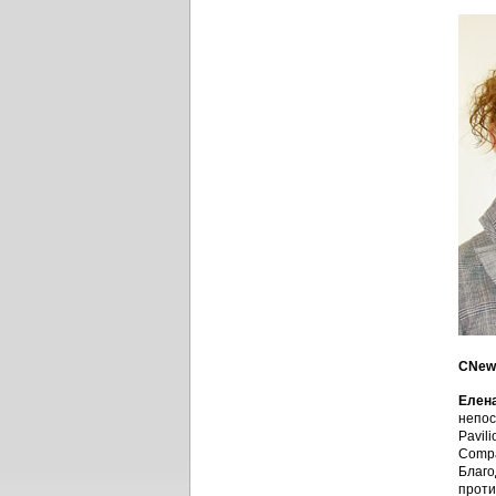
CNews
Елена
непос
Pavil
Compa
Благо
проти