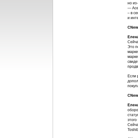
но из
— Ace
– в с
и инт
CNews
Елена
Сейча
Это п
марке
марке
свиде
продв
Если 
допол
покуп
CNews
Елена
оборо
стату
этого
Сейча
Toshi