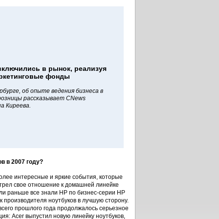
включились в рынок, реализуя
аркетинговые фонды
бурге, об опыте ведения бизнеса в
розницы рассказывает CNews
а Киреева.
в в 2007 году?
олее интересные и яркие события, которые
трел свое отношение к домашней линейке
сли раньше все знали HP по бизнес-серии HP
к производителя ноутбуков в лучшую сторону.
 всего прошлого года продолжалось серьезное
ия: Acer выпустил новую линейку ноутбуков,