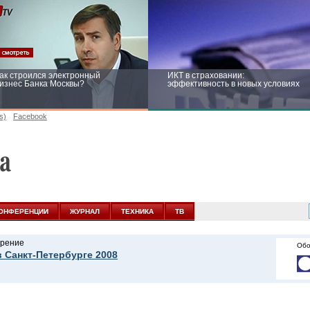
ак строился электронный
ИКТ в страховании:
изнес Банка Москвы?
эффективность в новых условиях
s)
Facebook
ейтинг CNewsInfrastructure 2015:
Информационная безопасность
риглашаем участвовать
бизнеса и госструктур: развитие в
новых условиях
ОНФЕРЕНЦИИ
ЖУРНАЛ
ТЕХНИКА
ТВ
рение
Обо
в Санкт-Петербурге 2008