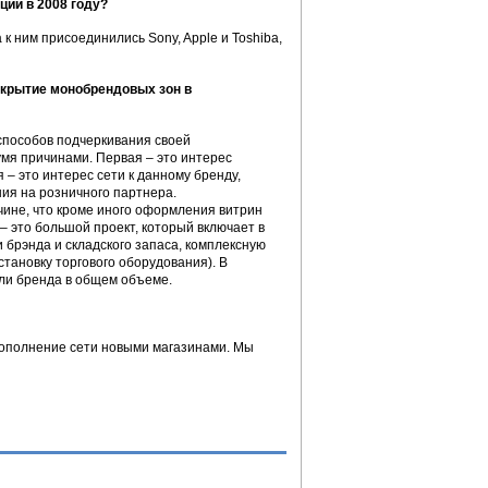
ии в 2008 году?
 к ним присоединились Sony, Apple и Toshiba,
ткрытие монобрендовых зон в
способов подчеркивания своей
умя причинами. Первая – это интерес
 – это интерес сети к данному бренду,
ия на розничного партнера.
ине, что кроме иного оформления витрин
– это большой проект, который включает в
брэнда и складского запаса, комплексную
тановку торгового оборудования). В
оли бренда в общем объеме.
пополнение сети новыми магазинами. Мы