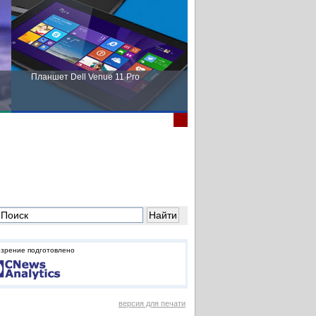
Планшет Dell Venue 11 Pro
Пора выбирать Fujitsu!
зрение подготовлено
версия для печати