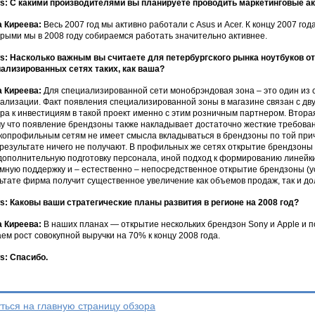
: С какими производителями вы планируете проводить маркетинговые акц
 Киреева:
Весь 2007 год мы активно работали с Asus и Acer. К концу 2007 года
орыми мы в 2008 году собираемся работать значительно активнее.
: Насколько важным вы считаете для петербургского рынка ноутбуков о
ализированных сетях таких, как ваша?
 Киреева:
Для специализированной сети монобрэндовая зона – это один из 
ализации. Факт появления специализированной зоны в магазине связан с дв
ра к инвестициям в такой проект именно с этим розничным партнером. Вторая
у что появление брендзоны также накладывает достаточно жесткие требован
опрофильным сетям не имеет смысла вкладываться в брендзоны по той прич
 результате ничего не получают. В профильных же сетях открытие брендзоны 
дополнительную подготовку персонала, иной подход к формированию линейки 
мную поддержку и – естественно – непосредственное открытие брендзоны (ус
ьтате фирма получит существенное увеличение как объемов продаж, так и д
: Каковы ваши стратегические планы развития в регионе на 2008 год?
 Киреева:
В наших планах — открытие нескольких брендзон Sony и Apple и 
ем рост совокупной выручки на 70% к концу 2008 года.
: Спасибо.
ться на главную страницу обзора