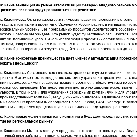
: Какие тенденции на рынке автоматизации Северо-Западного региона м
 развития? Как они будут развиваться в перспективе?
а Квасникова:
Одна из характеристик уровня развития экономики в стране 
изаций, в том числе и проектных. Экономика России растёт, и мы видим, что
ссиональный уровень. Без программных продуктов удовлетворить собственн
можно. Поэтому мы ожидаем, что рынок будет существенно расширяться. По
чиками, повышение уровня и количества услуг у проектных организаций вызыв
тивном, профессиональном и целостном плане. В том числе и проектного п
вляющей, планирования ресурсов, задействованных на проекте и так далее.
: Какие конкретные преимущества дает бизнесу автоматизация проектног
ожить здесь Epicor?
а Квасникова:
Совершенствование всех процессов внутри компании – это то,
риятия. В этом контексте внедрение системы управления проектами – это ш
нии процессов, а именно: автоматизация проектной инфраструктуры во всём
совой составляющей. Мы представляем достаточно широкий ассортимент пр
льности. В том числе и для управления сервисными компаниями, и для упра
 производственных компаний, ведущих инжиниринговое и единичное произво
м из основных программных продуктов Epicor – iScala, E4SE, Vantage. В зав
чиков, мы стараемся предложить для них наиболее подходящее решение.
: Какие новые услуги появятся у компании в будущем исходя из этих те
тие на региональном рынке?
а Квасникова:
Мы не планируем предоставлять какие-то новые услуги. Ведь 
я полный цикл работы с нашими заказчиками в сфере программных продуктов