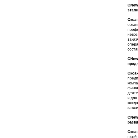
CNews
этапе
Оксан
орган
профе
невоз
заказ
опера
соста
CNews
предл
Оксан
предп
компа
финан
деяте
и для
каждо
заказ
CNews
разви
Оксан
в себ