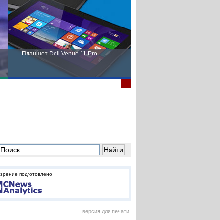
Планшет Dell Venue 11 Pro
Пора выбирать Fujitsu!
зрение подготовлено
версия для печати