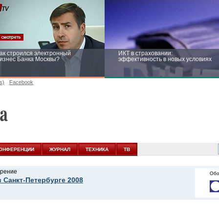
ак строился электронный
ИКТ в страховании:
изнес Банка Москвы?
эффективность в новых условиях
s)
Facebook
ейтинг CNewsInfrastructure 2015:
Информационная безопасность
риглашаем участвовать
бизнеса и госструктур: развитие в
новых условиях
ОНФЕРЕНЦИИ
ЖУРНАЛ
ТЕХНИКА
ТВ
рение
Обо
в Санкт-Петербурге 2008