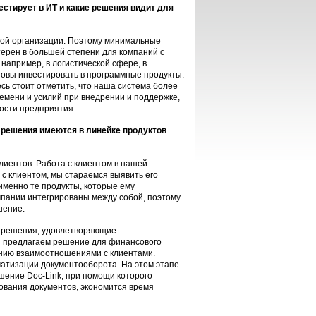
стирует в ИТ и какие решения видит для
бой организации. Поэтому минимальные
терен в большей степени для компаний с
например, в логистической сфере, в
товы инвестировать в программные продукты.
сь стоит отметить, что наша система более
емени и усилий при внедрении и поддержке,
ости предприятия.
е решения имеются в линейке продуктов
лиентов. Работа с клиентом в нашей
 с клиентом, мы стараемся выявить его
именно те продукты, которые ему
мпании интегрированы между собой, поэтому
шение.
ы решения, удовлетворяющие
ы предлагаем решение для финансового
ению взаимоотношениями с клиентами.
матизации документооборота. На этом этапе
шение Doc-Link, при помощи которого
ования документов, экономится время