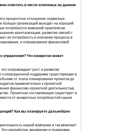
ожно отметить в числе ключевых на данном
– это процентное отношение сервисных
 все больше организаций выходит на хороший
ые потребности компаний практически
вышение капитализации, развитие связей с
ает их потребность в описании процесса в
ланирования, и планирования финансовой
о управления? Что конкретно может
 что сопровождает рост и развитие
аг к операционной поддержке существующих в
 объеме от этапа планирования проектов до
одуктов применительно к проектной
вления финансово-проектной деятельностью,
дство. Проектная составляющая существует в
исимости от конкретных потребностей наших
нденций? Как вы планируете дальнейшее
деятельность нашей компании и так включает
. Это разработка, внедрение и поддержка