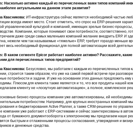
: Насколько активно каждый из перечисленных вами типов компаний инве
наиболее актуальными на данном этапе развития?
а Квасникова:
ИT-инфраструктура сейчас является необходимой частью лю
тиции всегда имеют место. Стоит отметить, что спрос на ERP-решения харак
ой управленческой культурой и компаний, имеющих зрелые бизнес-процессы, 
водстве. Компании, которые понимают свои потребности, соответственно, го
тречаем даже среди самых маленьких компаний желание внедрить ERP. И зде
пна, нежели чем так называемые «тяжелые» ERP, требует гораздо меньше вр
еет весь необходимый функционал для полной автоматизации всей деятельн
: В каком сегменте Epicor работает наиболее активно? Расскажите, каки
нии для перечисленных типов предприятий?
а Квасникова:
Безусловно, мы работаем с каждым из перечисленных типов к
нии, строится таким образом, что уже на самой первой встрече при разговоре
ные потребности и задачи. И уже на основании этих данных предложить ему 
одимы. Плюсом для клиента также является и то, что все продукты нашей ко
едлагаем клиенту не «лоскутную автоматизацию», а полное, комплексное ре
основные бизнес-процессы компании уже автоматизированы, ей необходим
нительным потребностям. Например, для крупных иностранных компаний м
рования и бюджетирования Active Planner, а также CRM-решение по управл
е компании уже работают с ERP-системами и сейчас заинтересованы в авто
ода от бумажного документооборота к электронному мы предлагаем наше ре
вятся быстрым и отлаженными процессы согласования, утверждения и визир
дников и денежные средства.