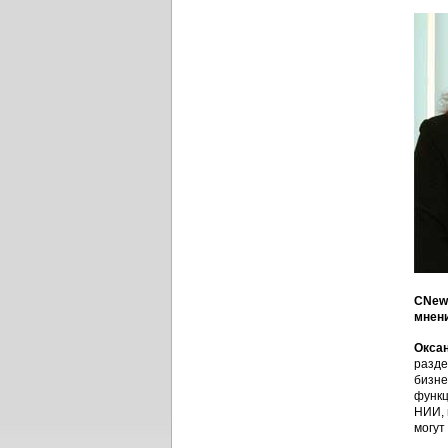
CNews
мнени
Оксан
разде
бизне
функц
НИИ, 
могут