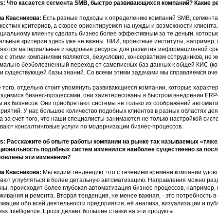
: Что касается сегмента SMB, быстро развивающихся компаний? Какие р
а Квасникова:
Есть разные подходы к определению компаний SMB, сегмента
жестких критериев, а скорее ориентируемся на нужды и возможности клиента
циальному клиенту сделать бизнес более эффективным за те деньги, которые 
льные критерии здесь уже не важны. НИИ, проектные институты, например, 
яются материальные и кадровые ресурсы для развития информационной ср
е с этими компаниями являются, безусловно, консерватизм сотрудников, не
мально безболезненный переход от самописных баз данных к общей КИС (к
и существующей базы знаний. Со всеми этими задачами мы справляемся оче
 того, отдельно стоит упомянуть развивающиеся компании, которые характе
щимися бизнес-процессами, они заинтересованы в быстром внедрении ERP-с
 их бизнесов. Они приобретают системы не только из соображений автомати
риятий. У нас большое количество подобных клиентов в разных областях деяте
а за счет того, что наши специалисты занимаются не только настройкой систе
вают консалтинговые услуги по модернизации бизнес-процессов.
: Расскажите об опыте работы компании на рынке так называемых «тяже
иональность подобных систем изменился наиболее существенно за после
ловлены эти изменения?
а Квасникова:
Мы видим тенденцию, что с течением времени компании удов
ают углубляться в более детальную автоматизацию. Направления можно разде
ны, происходит более глубокая автоматизация бизнес-процессов, например,
живания и ремонта. Вторая тенденция, не менее важная, - это потребность 
мации обо всей деятельности предприятия, её анализа, визуализации и пуб
ess Intelligence. Epicor делает большие ставки на эти продукты.