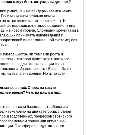
ешения могут быть актуальны для них?
ции рынка. Мы не придерживаемся каких-
. Если мы можем реально помочь
он готов вложить – это наш клиент. И
сейчас переживают второе рождение, у них
еды на новом уровне. Сложными моментами в
 желающих принимать нововведения и
орпоративной информационной системе) без
нь хорошо.
ризуются быстрыми темпами роста и
истемы, которая будет охватывать все
зации, но и для капитализации своих
льности. Их лояльность к Epicor | Scala
мы на этапе внедрения. Но и, по сути,
лых» решений. Спрос на какую
днее время? Чем, на ваш взгляд,
летворяют свои базовые потребности и
лить условно на две категории: с одной
 производственных, процессов сервисного
в своевременном получении актуальной
ликации. Это сфера продуктов класса