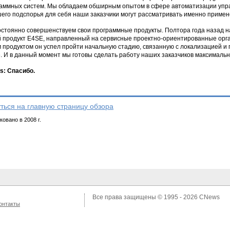
аммных систем. Мы обладаем обширным опытом в сфере автоматизации управ
его подспорья для себя наши заказчики могут рассматривать именно примене
стоянно совершенствуем свои программные продукты. Полтора года назад н
 продукт E4SE, направленный на сервисные проектно-ориентированные орга
м продуктом он успел пройти начальную стадию, связанную с локализацией и
. И в данный момент мы готовы сделать работу наших заказчиков максималь
: Спасибо.
ться на главную страницу обзора
овано в 2008 г.
Все права защищены © 1995 - 2026
CNews
онтакты