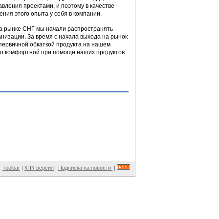
ления проектами, и поэтому в качестве
ния этого опыта у себя в компании.
а рынке СНГ мы начали распространять
низации. За время с начала выхода на рынок
 первичной обкаткой продукта на нашем
но комфортной при помощи наших продуктов.
Toolbar
|
КПК-версия
|
Подписка на новости
|