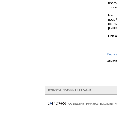
прогр
хорош
Мы по
новый
с эти
рынке
CNews
Верну
Опублик
Техноблог
|
Форумы
|
ТВ
|
Архив
Об издании
|
Реклама
|
Вакансии
|
К