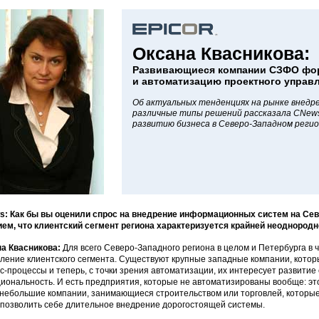
Оксана Квасникова:
Развивающиеся компании СЗФО фор
и автоматизацию проектного управ
Об актуальных тенденциях на рынке внедре
различные типы решений рассказала CNews
развитию бизнеса в Северо-Западном регион
: Как бы вы оценили спрос на внедрение информационных систем на Сев
ем, что клиентский сегмент региона характеризуется крайней неоднород
а Квасникова:
Для всего Северо-Западного региона в целом и Петербурга в 
ление клиентского сегмента. Существуют крупные западные компании, кото
с-процессы и теперь, с точки зрения автоматизации, их интересует развити
иональность. И есть предприятия, которые не автоматизированы вообще: эт
небольшие компании, занимающиеся строительством или торговлей, которые
 позволить себе длительное внедрение дорогостоящей системы.