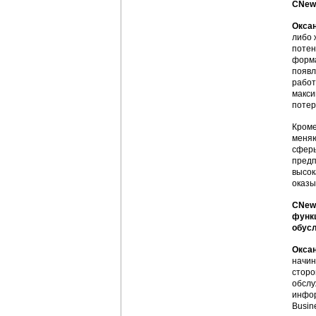
CNews
Оксан
либо 
потен
форма
появл
работ
макси
потер
Кроме
меняю
сферы
предп
высок
оказы
CNews
функц
обус
Оксан
начин
сторо
обслу
инфор
Busin