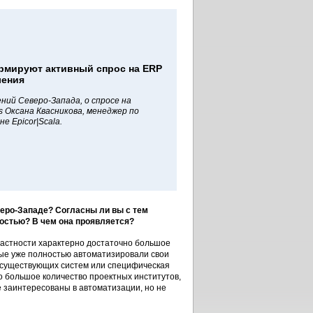
мируют активный спрос на ERP
ления
ний Северо-Запада, о спросе на
 Оксана Квасникова, менеджер по
е Epicor|Scala.
еро-Западе? Согласны ли вы с тем
ностью? В чем она проявляется?
частности характерно достаточно большое
рые уже полностью автоматизировали свои
е существующих систем или специфическая
о большое количество проектных институтов,
 заинтересованы в автоматизации, но не