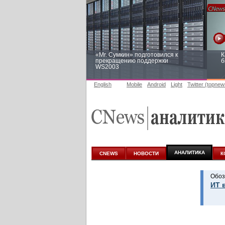
«Mr. Сумкин» подготовился к
К
прекращению поддержки
б
WS2003
English
Mobile
Android
Light
Twitter (topnew
Заоблачная оптимизация: как
Р
Faberlic изменил подход к
п
аналитике
АНАЛИТИКА
CNEWS
НОВОСТИ
К
Обоз
ИТ 