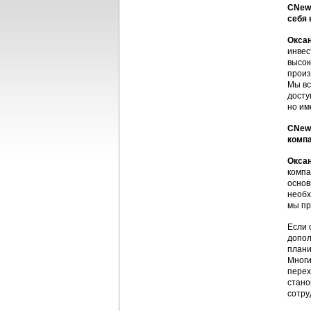
CNews
себя 
Оксан
инвес
высок
произ
Мы вс
досту
но им
CNews
компа
Оксан
компа
основ
необх
мы пр
Если 
допол
плани
Многи
перех
стано
сотру