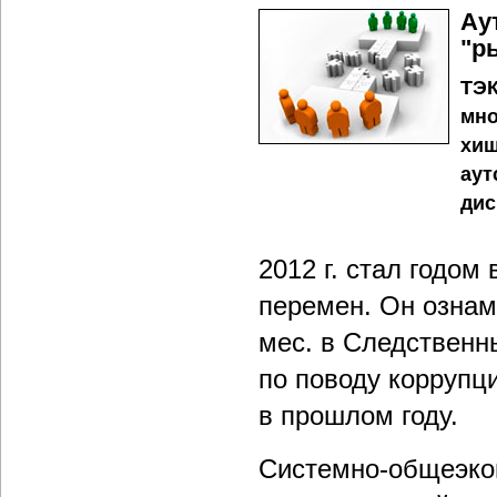
Ау
"р
ТЭК
мно
хищ
аут
дис
2012 г. стал годо
перемен. Он ознаме
мес. в Следственн
по поводу коррупц
в прошлом году.
Системно-общеэкон