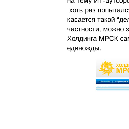
на тему ИТ-аутсорс
хоть раз попыталс
касается такой “де
частности, можно з
Холдинга МРСК сам
единожды.