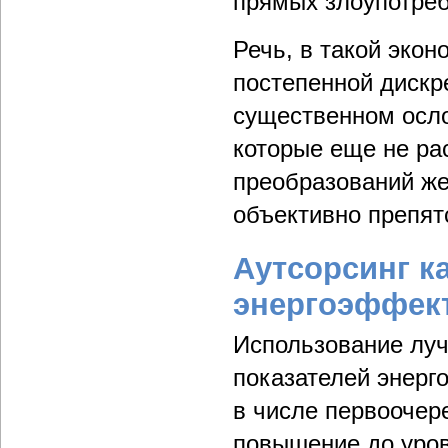
прямых злоупотреб
Речь, в такой экон
постепенной дискр
существенном осло
которые еще не ра
преобразований же
объективно препят
Аутсорсинг к
энергоэффек
Использование луч
показателей энерг
в числе первоочер
повышение до уров