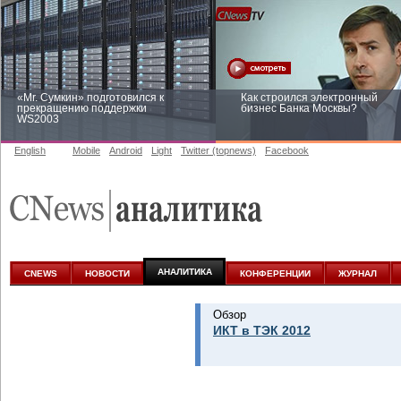
«Mr. Сумкин» подготовился к
Как строился электронный
прекращению поддержки
бизнес Банка Москвы?
WS2003
English
Mobile
Android
Light
Twitter (topnews)
Facebook
Заоблачная оптимизация: как
Рейтинг CNewsInfrastructure 20
Faberlic изменил подход к
приглашаем участвовать
аналитике
АНАЛИТИКА
CNEWS
НОВОСТИ
КОНФЕРЕНЦИИ
ЖУРНАЛ
Обзор
ИКТ в ТЭК 2012