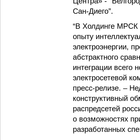
Центра» - "Белгоро
Сан-Диего”.
“В Холдинге МРСК
опыту интеллектуа
электроэнергии, п
абстрактного срав
интеграции всего 
электросетевой ко
пресс-релизе. – Н
конструктивный об
распредсетей росс
о возможностях п
разработанных сп