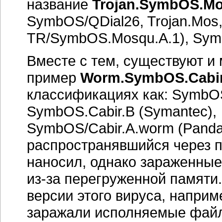
название
Trojan.SymbOS.Mo
SymbOS/QDial26, Trojan.Mos
TR/SymbOS.Mosqu.A.1), Sym
Вместе с тем, существуют 
пример
Worm.SymbOS.Cabir
классификациях как: SymbOS/
SymbOS.Cabir.B (Symantec),
SymbOS/Cabir.A.worm (Panda
распространявшийся через пр
наносил, однако зараженны
из-за
перегруженной памяти
версии этого вируса, напри
заражали исполняемые фай