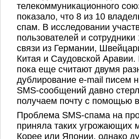
телекоммуникационного союз
показало, что 8 из 10 влад
спам. В исследовании участ
пользователей и сотрудники
связи из Германии, Швейцар
Китая и Саудовской Аравии.
пока еще считают двумя раз
дублирование
e-mail
писем н
SMS-сообщений
давно стерл
получаем почту с помощью 
Проблема
SMS-спама
на пр
приняла таких угрожающих м
Корее или Японии, однако ду