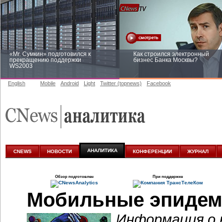
«Mr. Сумкин» подготовился к
Как строился электронный
прекращению поддержки
бизнес Банка Москвы?
WS2003
English
Mobile
Android
Light
Twitter (topnews)
Facebook
Заоблачная оптимизация: как
Рейтинг CNewsInfrastructure 20
Faberlic изменил подход к
приглашаем участвовать
аналитике
АНАЛИТИКА
CNEWS
НОВОСТИ
КОНФЕРЕНЦИИ
ЖУРНАЛ
Обзор подготовлен
При поддержке
Мобильные эпидем
Информация о 