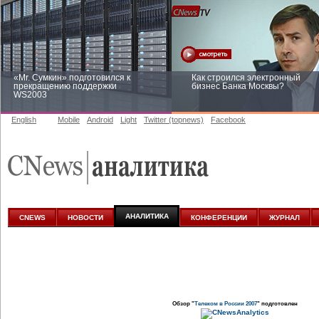
«Mr. Сумкин» подготовился к
Как строился электронный
прекращению поддержки
бизнес Банка Москвы?
WS2003
English
Mobile
Android
Light
Twitter (topnews)
Facebook
Заоблачная оптимизация: как
Рейтинг CNewsInfrastructure 20
Faberlic изменил подход к
приглашаем участвовать
аналитике
АНАЛИТИКА
CNEWS
НОВОСТИ
КОНФЕРЕНЦИИ
ЖУРНАЛ
Обзор "
Телеком в России 2007
" подготовлен