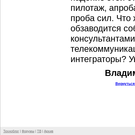
пилотаж, апроб
проба сил. Что
обзаводится с
консультантами
телекоммуникац
интеграторы? У
Владим
Вернуться
Техноблог
|
Форумы
|
ТВ
|
Архив