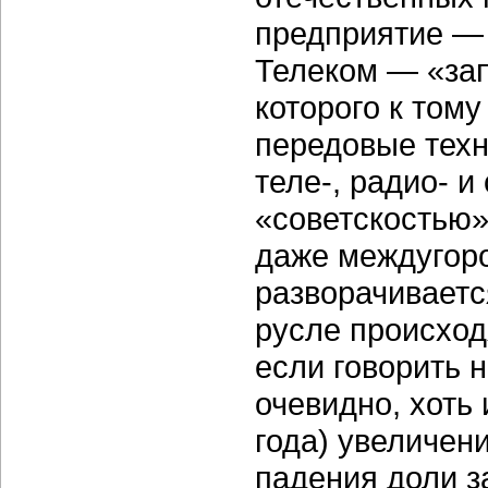
предприятие — 
Телеком — «зап
которого к том
передовые техн
теле-, радио- и
«советскостью» 
даже междугоро
разворачиваетс
русле происхо
если говорить н
очевидно, хоть 
года) увеличен
падения доли з