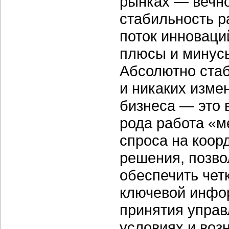
рынках — вечно
стабильность р
поток инноваци
плюсы и минусы
Абсолютно стаб
и никаких изме
бизнеса — это 
рода работа «м
спроса на коор
решения, позво
обеспечить чет
ключевой инфор
принятия управ
условиях и воз