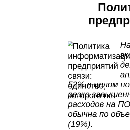
Поли
предпр
На
эк
де
ап
52% в целом по
резко завышенн
расходов на ПО
обычна по объе
(19%).