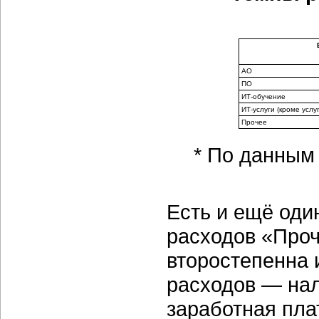
АО
ПО
ИТ-обучение
ИТ-услуги (кроме услу
Прочее
* По данным
Есть и ещё оди
расходов «Проч
второстепенна 
расходов — нал
заработная пла