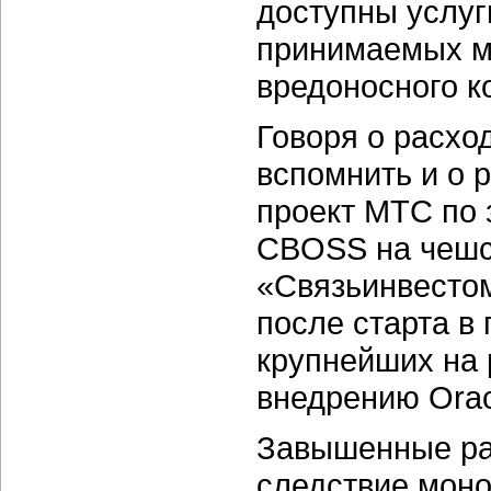
доступны услуг
принимаемых м
вредоносного к
Говоря о расхо
вспомнить и о 
проект МТС по 
CBOSS на чешск
«Связьинвесто
после старта в
крупнейших на 
внедрению Oracl
Завышенные ра
следствие моно