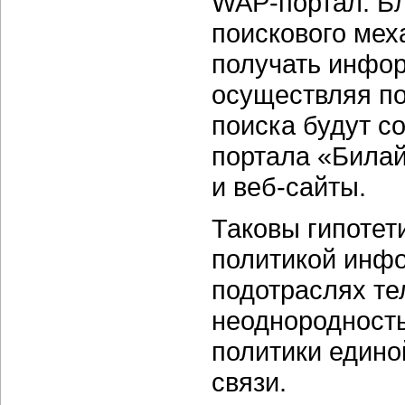
WAP-портал. Бл
поискового мех
получать инфор
осуществляя по
поиска будут с
портала «Билай
и веб-сайты.
Таковы гипоте
политикой инф
подотраслях те
неоднородность
политики едино
связи.