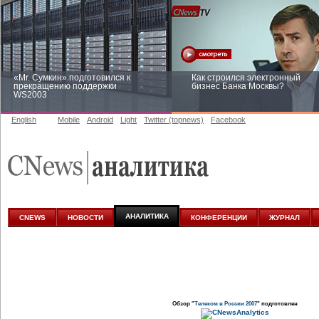
«Mr. Сумкин» подготовился к
Как строился электронный
прекращению поддержки
бизнес Банка Москвы?
WS2003
English
Mobile
Android
Light
Twitter (topnews)
Facebook
Заоблачная оптимизация: как
Рейтинг CNewsInfrastructure 20
Faberlic изменил подход к
приглашаем участвовать
аналитике
АНАЛИТИКА
CNEWS
НОВОСТИ
КОНФЕРЕНЦИИ
ЖУРНАЛ
Обзор "
Телеком в России 2007
" подготовлен