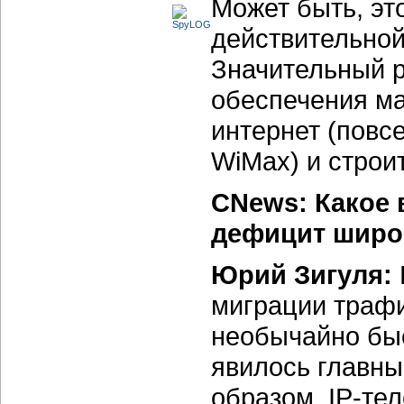
Может быть, эт
действительной
Значительный р
обеспечения ма
интернет (повс
WiMax) и строи
CNews: Какое 
дефицит широк
Юрий Зигуля:
миграции трафи
необычайно быс
явилось главны
образом, IP-те