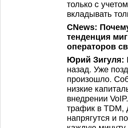
только с учето
вкладывать толь
CNews: Почему
тенденция миг
операторов с
Юрий Зигуля:
назад. Уже поз
произошло. Соб
низкие капитал
внедрении VoIP
трафик в TDM,
напрягутся и п
каждую минуту 