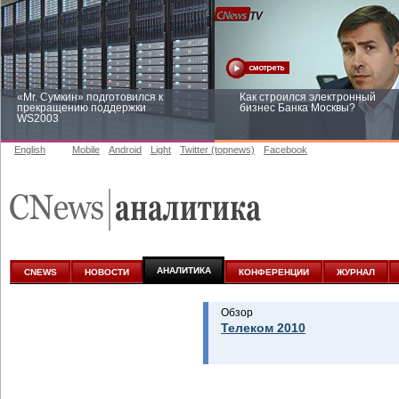
«Mr. Сумкин» подготовился к
Как строился электронный
прекращению поддержки
бизнес Банка Москвы?
WS2003
English
Mobile
Android
Light
Twitter (topnews)
Facebook
Заоблачная оптимизация: как
Рейтинг CNewsInfrastructure 20
Faberlic изменил подход к
приглашаем участвовать
аналитике
АНАЛИТИКА
CNEWS
НОВОСТИ
КОНФЕРЕНЦИИ
ЖУРНАЛ
Обзор
Телеком 2010