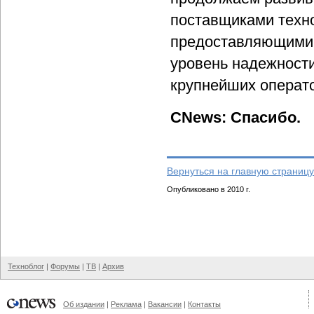
поставщиками техно
предоставляющими 
уровень надежност
крупнейших операто
CNews: Спасибо.
Вернуться на главную страницу
Опубликовано в 2010 г.
Техноблог
|
Форумы
|
ТВ
|
Архив
Об издании
|
Реклама
|
Вакансии
|
Контакты